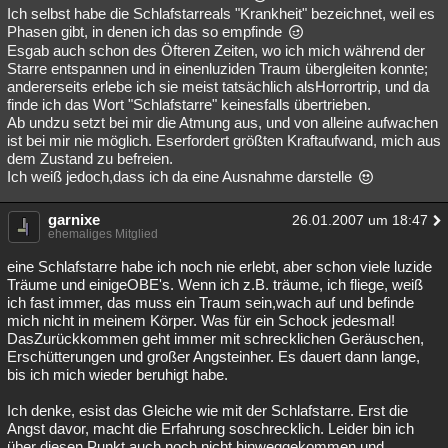
Ich selbst habe die Schlafstarreals "Krankheit" bezeichnet, weil es
Phasen gibt, in denen ich das so empfinde
Esgab auch schon des Öfteren Zeiten, wo ich mich während der
Starre entspannen und in einenluziden Traum übergleiten konnte;
andererseits erlebe ich sie meist tatsächlich alsHorrortrip, und da
finde ich das Wort "Schlafstarre" keinesfalls übertrieben.
Ab undzu setzt bei mir die Atmung aus, und von alleine aufwachen
ist bei mir nie möglich. Eserfordert größten Kraftaufwand, mich aus
dem Zustand zu befreien.
Ich weiß jedoch,dass ich da eine Ausnahme darstelle
garnixe
26.01.2007 um 18:47
ehemaliges Mitglied
eine Schlafstarre habe ich noch nie erlebt, aber schon viele luzide
Träume und einigeOBE's. Wenn ich z.B. träume, ich fliege, weiß
ich fast immer, das muss ein Traum sein,wach auf und befinde
mich nicht in meinem Körper. Was für ein Schock jedesmal!
DasZurückkommen geht immer mit schrecklichen Geräuschen,
Erschütterungen und großer Angsteinher. Es dauert dann lange,
bis ich mich wieder beruhigt habe.
Ich denke, esist das Gleiche wie mit der Schlafstarre. Erst die
Angst davor, macht die Erfahrung soschrecklich. Leider bin ich
über diesen Punkt auch noch nicht hinweggekommen und