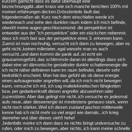
kurzem garnicht dass es dafür überhaupt eine
bezeichnunggibt..aber krass wie sich manche berichten 100% mit
meinen erfahrungen decken.Grösstenteils läuft das
folgendermaßen ab: Kurz nach dem einschlafen werde ich
wiederwach und sehe den dunklen raum indem ich mich befinde,
obwohl meine augen geschlossensind. die perspektive ist
entweder aus der "ich perspektive" oder ein stückchen nebenmir,
dass ich mich fast aus der perspektive eines 3. erkennen kann.
Zuerst ist man nochruhig, versucht sich dann zu bewegen, aber es
geht nicht..keinen milimieter..egal wiesehr man es auch
versucht..und dann kommt die panik auf..ist echt ein
grausamesgefühl..das schlimmste daran ist allerdings dass sich
dabei eine art dämonische gestaltoder dunkle schattenenergie die
ich nicht näher definieren kann im raum befindet, diesehr sehr
bedrohlich erscheint. Man hat das gefühl als ob diese energie
einen aufsaugenoder angreifen will..da ich mich nicht bewegen
kann, versuche ich mit, ich sag maltelekinetischen fähigkeiten
bzw. per gedankenkraft diesen angreifer abzuwehren oder
zuzerstören. Aber das gelingt mir nicht..ich versuche es jedesmal
aufs neue..aber dieseenergie ist mindestens genauso stark, wenn
nicht noch stärker..Weil ich diesen zustand jaschon mittlerweile
kenne hab ich nicht mehr so viel angst wie damals...ich krieg
danneher wut über dieses vieh!! hehe!
Jedenfalls merke ich dann dass es nichts bringt undversuche zu
rufen, oder mich zu bewegen..aber nichts..ich kann meine schnelle