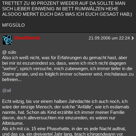
TRETTET ZU 80 PROZENT WIEDER AUF DA SOLLTE MAN
SICH LIEBER EINWENIG IM BETT RUMWÄLZEN HEHE
ALSOOO MERKT EUCH DAS WAS ICH EUCH GESAGT HAB;)
MFGSÜLO
BlackBambi
21.09.2006 um 22:24
@ sülo
Also ich weiß nicht, was für Erfahrungen du gemacht hast, aber
bei mir ist eszumindest so, dass, wenn ich mich nicht dagegen
"wehre", sprich versuche, mich zubewegen, ich immer tiefer in die
Starre gerate, und es folglich immer schwerer wird, michdaraus zu
befreien...
@all
Echt witzig, bis vor einem halben Jahrdachte ich auch noch, ich
wäre der einzige Mensch, der solche "Anfälle", wie ich esdamals
nannte, hat. Schon als Kind erzählte ich immer meiner Familie
davon, doch alleversuchten mir einzureden, es wären nur
Albträume.
Als ich mit ca. 15 eine Phasehatte, in der es jede Nacht auftrat,
und das ca. ein dreiviertel Jahr lang, brach ichirgendwann vor