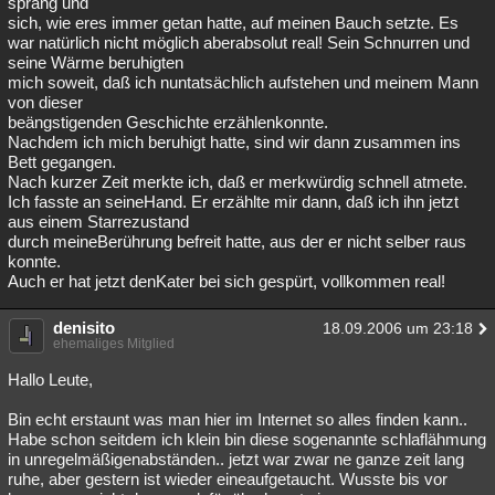
sprang und
sich, wie eres immer getan hatte, auf meinen Bauch setzte. Es
war natürlich nicht möglich aberabsolut real! Sein Schnurren und
seine Wärme beruhigten
mich soweit, daß ich nuntatsächlich aufstehen und meinem Mann
von dieser
beängstigenden Geschichte erzählenkonnte.
Nachdem ich mich beruhigt hatte, sind wir dann zusammen ins
Bett gegangen.
Nach kurzer Zeit merkte ich, daß er merkwürdig schnell atmete.
Ich fasste an seineHand. Er erzählte mir dann, daß ich ihn jetzt
aus einem Starrezustand
durch meineBerührung befreit hatte, aus der er nicht selber raus
konnte.
Auch er hat jetzt denKater bei sich gespürt, vollkommen real!
denisito
18.09.2006 um 23:18
ehemaliges Mitglied
Hallo Leute,
Bin echt erstaunt was man hier im Internet so alles finden kann..
Habe schon seitdem ich klein bin diese sogenannte schlaflähmung
in unregelmäßigenabständen.. jetzt war zwar ne ganze zeit lang
ruhe, aber gestern ist wieder eineaufgetaucht. Wusste bis vor