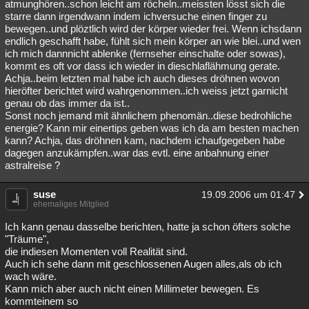
atmunghören..schon leicht am röcheln..meissten lösst sich die
starre dann irgendwann indem ichversuche einen finger zu
bewegen..und plöztlich wird der körper wieder frei. Wenn ichsdann
endlich geschafft habe, fühlt sich mein körper an wie blei..und wen
ich mich dannnicht ablenke (fernseher einschalte oder sowas),
kommt es oft vor dass ich wieder in dieschlaflähmung gerate.
Achja..beim letzten mal habe ich auch dieses dröhnen wovon
hieröfter berichtet wird wahrgenommen..ich weiss jetzt garnicht
genau ob das immer da ist..
Sonst noch jemand mit ähnlichem phenomän..diese bedrohliche
energie? Kann mir einertips geben was ich da am besten machen
kann? Achja, das dröhnen kam, nachdem ichaufgegeben habe
dagegen anzukämpfen..war das evtl. eine anbahnung einer
astralreise ?
suse
19.09.2006 um 01:47
ehemaliges Mitglied
Ich kann genau dasselbe berichten, hatte ja schon öfters solche
"Träume",
die indiesen Momenten voll Realität sind.
Auch ich sehe dann mit geschlossenen Augen alles,als ob ich
wach wäre.
Kann mich aber auch nicht einen Millimeter bewegen. Es
kommteinem so