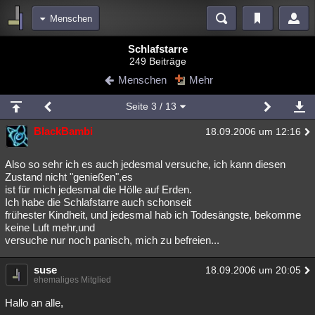
Menschen
Bereiche
Schlafstarre
249 Beiträge
Echtzeit
Diskussionen
Blogs
Videos
Statistiken
Menschen
Mehr
Chat
Wiki
Neuigkeiten
3
Seite
3
/ 13
meine Rubriken
BlackBambi
18.09.2006 um 12:16
Menschen
Wissenschaft
Politik
Mystery
Kriminalfälle
Spiritualität
Verschwörungen
Technologie
Ufologie
Also so sehr ich es auch jedesmal versuche, ich kann diesen
Zustand nicht "genießen",es
ist für mich jedesmal die Hölle auf Erden.
Natur
Umfragen
Unterhaltung
Ich habe die Schlafstarre auch schonseit
weitere Rubriken
frühester Kindheit, und jedesmal hab ich Todesängste, bekomme
keine Luft mehr,und
Philosophie
Träume
Orte
Esoterik
Literatur
versuche nur noch panisch, mich zu befreien...
Astronomie
Helpdesk
Gruppen
Gaming
Filme
suse
18.09.2006 um 20:05
ehemaliges Mitglied
Musik
Clash
Verbesserungen
Allmystery
English
Hallo an alle,
Übersichten