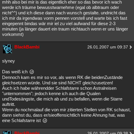
mhh also bei mir is das eigentlich eher so das bevor ich wach
werde ich träume bewusstwarnehme (egal ob albtraum oder
nicht^^) und ich diese dann nach wunsch gestalte. undnicht das
ich mir da irgendwas vorm pennen vorstell und warte bis ich fast
eingepennt bindas wär mir iel zu viel aufwand für diese 2-3
minuten (ja länger dauert ein traum nichtauch wenn er uns länger
vorkommt)
BlackBambi
26.01.2007 um 09:37
slyney
Das weiß ich
Dennoch kam es mir so vor, als wenn RK die beidenZustände
gleichsetzen würde. Und sie sind NICHT gleichzusetzen!
Auch ich habe währendder Schlafstarre schon Astralreisen
"unternommen"; jedoch kenne ich auch die Qualen
undTodesängste, die mich ab und zu befallen, wenn die Starre
auftritt.
Wenn du nochmalauf die von mir zitierten Stellen von RK schaust,
dann siehst du, dass er/sieoffensichtlich keine Ahnung hat, was
eine Schlafstarre ist
BlackBambi
26.01.2007 um 09:38