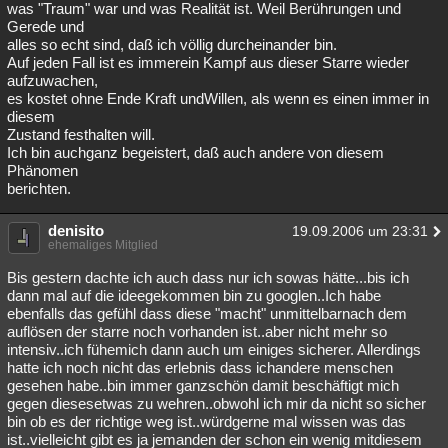
was "Traum" war und was Realität ist. Weil Berührungen und
Gerede und
alles so echt sind, daß ich völlig durcheinander bin.
Auf jeden Fall ist es immerein Kampf aus dieser Starre wieder
aufzuwachen,
es kostet ohne Ende Kraft undWillen, als wenn es einen immer in
diesem
Zustand festhalten will.
Ich bin auchganz begeistert, daß auch andere von diesem
Phänomen
berichten.
denisito
19.09.2006 um 23:31
ehemaliges Mitglied
Bis gestern dachte ich auch dass nur ich sowas hätte...bis ich
dann mal auf die ideegekommen bin zu googlen..Ich habe
ebenfalls das gefühl dass diese "macht" unmittelbarnach dem
auflösen der starre noch vorhanden ist..aber nicht mehr so
intensiv..ich fühemich dann auch um einiges sicherer. Allerdings
hatte ich noch nicht das erlebnis dass ichandere menschen
gesehen habe..bin immer ganzschön damit beschäftigt mich
gegen diesesetwas zu wehren..obwohl ich mir da nicht so sicher
bin ob es der richtige weg ist..würdgerne mal wissen was das
ist..vielleicht gibt es ja jemanden der schon ein wenig mitdiesem