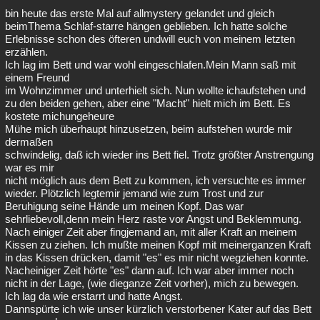
bin heute das erste Mal auf allmystery gelandet und gleich
Besucht
Teilgenommen
Alle
Neue
Geschlossen
beimThema Schlaf-starre hängen geblieben. Ich hatte solche
Erlebnisse schon des öfteren undwill euch von meinem letzten
Lesenswert
Schlüsselwörter
erzählen.
Ich lag im Bett und war wohl eingeschlafen.Mein Mann saß mit
einem Freund
im Wohnzimmer und unterhielt sich. Nun wollte ichaufstehen und
zu den beiden gehen, aber eine "Macht" hielt mich im Bett. Es
kostete michungeheure
Mühe mich überhaupt hinzusetzen, beim aufstehen wurde mir
dermaßen
schwindelig, daß ich wieder ins Bett fiel. Trotz größter Anstrengung
war es mir
nicht möglich aus dem Bett zu kommen, ich versuchte es immer
wieder. Plötzlich legtemir jemand wie zum Trost und zur
Beruhigung seine Hände um meinen Kopf. Das war
sehrliebevoll,denn mein Herz raste vor Angst und Beklemmung.
Nach einiger Zeit aber fingjemand an, mit aller Kraft an meinem
Kissen zu ziehen. Ich mußte meinen Kopf mit meinerganzen Kraft
in das Kissen drücken, damit "es" es mir nicht wegziehen konnte.
Nacheiniger Zeit hörte "es" dann auf. Ich war aber immer noch
nicht in der Lage, (wie dieganze Zeit vorher), mich zu bewegen.
Ich lag da wie erstarrt und hatte Angst.
Dannspürte ich wie unser kürzlich verstorbener Kater auf das Bett