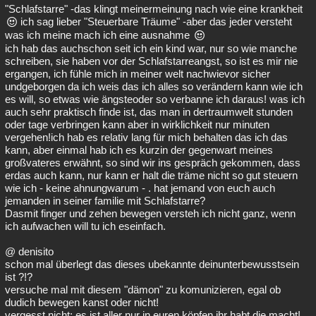
"Schlafstarre" -das klingt meinermeinung nach wie eine krankheit
ich sag lieber "Steuerbare Träume" -aber das jeder versteht
was ich meine mach ich eine ausnahme
ich hab das auchschon seit ich ein kind war, nur so wie manche
schreiben, sie haben vor der Schlafstarreangst, so ist es mir nie
ergangen, ich fühle mich in meiner welt nachwievor sicher
undgeborgen da ich weis das ich alles so verändern kann wie ich
es will, so etwas wie ängsteoder so verbanne ich daraus! was ich
auch sehr praktisch finde ist, das man in dertraumwelt stunden
oder tage verbringen kann aber in wirklichkeit nur minuten
vergehen!ich hab es relativ lang für mich behalten das ich das
kann, aber einmal hab ich es kurzin der gegenwart meines
großvateres erwähnt, so sind wir ins gespräch gekommen, dass
erdas auch kann, nur kann er halt die träme nicht so gut steuern
wie ich - keine ahnungwarum - . hat jemand von euch auch
jemanden in seiner familie mit Schlafstarre?
Dasmit finger und zehen bewegen versteh ich nicht ganz, wenn
ich aufwachen will tu ich eseinfach.
@ denisito
schon mal überlegt das dieses ubekannte deinunterbewusstsein
ist ?!?
versuche mal mit diesem "dämon" zu komunizieren, egal ob
dudich bewegen kanst oder nicht!
vergesst nicht: es ist aller nur in euren köpfen,ihr habt die macht!