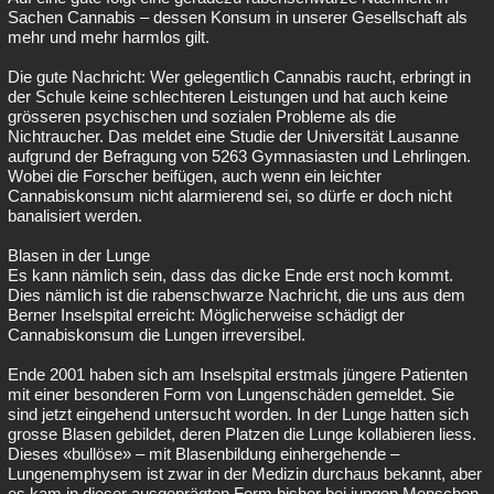
Sachen Cannabis – dessen Konsum in unserer Gesellschaft als
mehr und mehr harmlos gilt.
Die gute Nachricht: Wer gelegentlich Cannabis raucht, erbringt in
der Schule keine schlechteren Leistungen und hat auch keine
grösseren psychischen und sozialen Probleme als die
Nichtraucher. Das meldet eine Studie der Universität Lausanne
aufgrund der Befragung von 5263 Gymnasiasten und Lehrlingen.
Wobei die Forscher beifügen, auch wenn ein leichter
Cannabiskonsum nicht alarmierend sei, so dürfe er doch nicht
banalisiert werden.
Blasen in der Lunge
Es kann nämlich sein, dass das dicke Ende erst noch kommt.
Dies nämlich ist die rabenschwarze Nachricht, die uns aus dem
Berner Inselspital erreicht: Möglicherweise schädigt der
Cannabiskonsum die Lungen irreversibel.
Ende 2001 haben sich am Inselspital erstmals jüngere Patienten
mit einer besonderen Form von Lungenschäden gemeldet. Sie
sind jetzt eingehend untersucht worden. In der Lunge hatten sich
grosse Blasen gebildet, deren Platzen die Lunge kollabieren liess.
Dieses «bullöse» – mit Blasenbildung einhergehende –
Lungenemphysem ist zwar in der Medizin durchaus bekannt, aber
es kam in dieser ausgeprägten Form bisher bei jungen Menschen