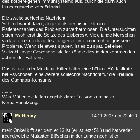
des körpereigenen Immunsystems aus, durch die dann auch
Lungengewebe zerstört wird.
Die zweite schlechte Nachricht
Schmid warnt davor, angesichts der bisher kleinen
Patientenzahlen das Problem zu verharmlosen. Die Untersuchten
seien «wohl erst die Spitze des Eisbergs». Viele junge Menschen
verkraften ein reduziertes Lungenvolumen noch ohne grössere
Probleme. Wenn sie etwas spüren, ist es zu spät. Bei einer
Vielzahl junger Gewohnheitskiffer könnte dies in den kommenden
Jahren der Fall sein.
Das ist nach der Meldung, Kiffer hätten eine höhere Rückfallrate
bei Psychosen, eine weitere schlechte Nachricht für die Freunde
des Cannabis-Konsums."
........
Was Mütter, die kiffen angeht: klarer Fall von krimineller
Körperverletzung.
Mr.Benny
14.11.2007 um 22:40
mein Onkel kifft seit dem er 13 ist (er ist jetzt 51 ) und hat weder
irgendwelche Mutanten Bläschen in der Lunge noch ist er