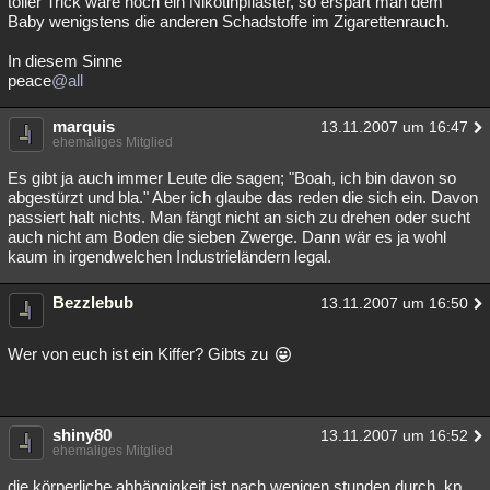
toller Trick wäre noch ein Nikotinpflaster, so erspart man dem
Baby wenigstens die anderen Schadstoffe im Zigarettenrauch.
In diesem Sinne
peace
@all
marquis
13.11.2007 um 16:47
ehemaliges Mitglied
Es gibt ja auch immer Leute die sagen; "Boah, ich bin davon so
abgestürzt und bla." Aber ich glaube das reden die sich ein. Davon
passiert halt nichts. Man fängt nicht an sich zu drehen oder sucht
auch nicht am Boden die sieben Zwerge. Dann wär es ja wohl
kaum in irgendwelchen Industrieländern legal.
Bezzlebub
13.11.2007 um 16:50
Wer von euch ist ein Kiffer? Gibts zu
shiny80
13.11.2007 um 16:52
ehemaliges Mitglied
die körperliche abhängigkeit ist nach wenigen stunden durch, kp