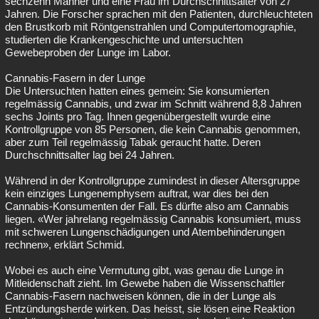
sechzehn Männer und eine Frau im Durchschnittsalter von 27
Jahren. Die Forscher sprachen mit den Patienten, durchleuchteten
den Brustkorb mit Röntgenstrahlen und Computertomographie,
studierten die Krankengeschichte und untersuchten
Gewebeproben der Lunge im Labor.
Cannabis-Fasern in der Lunge
Die Untersuchten hatten eines gemein: Sie konsumierten
regelmässig Cannabis, und zwar im Schnitt während 8,8 Jahren
sechs Joints pro Tag. Ihnen gegenübergestellt wurde eine
Kontrollgruppe von 85 Personen, die kein Cannabis genommen,
aber zum Teil regelmässig Tabak geraucht hatte. Deren
Durchschnittsalter lag bei 24 Jahren.
Während in der Kontrollgruppe zumindest in dieser Altersgruppe
kein einziges Lungenemphysem auftrat, war dies bei den
Cannabis-Konsumenten der Fall. Es dürfte also am Cannabis
liegen. «Wer jahrelang regelmässig Cannabis konsumiert, muss
mit schweren Lungenschädigungen und Atembehinderungen
rechnen», erklärt Schmid.
Wobei es auch eine Vermutung gibt, was genau die Lunge in
Mitleidenschaft zieht. Im Gewebe haben die Wissenschaftler
Cannabis-Fasern nachweisen können, die in der Lunge als
Entzündungsherde wirken. Das heisst, sie lösen eine Reaktion