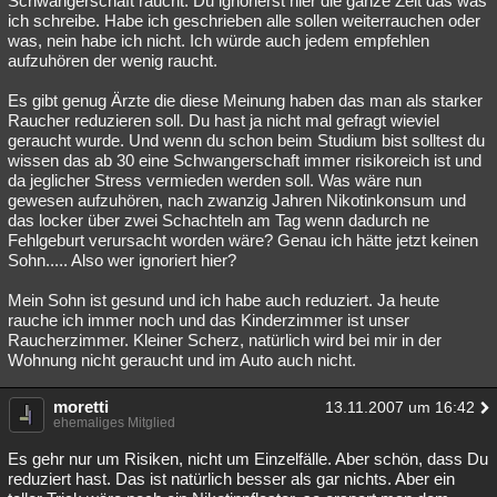
Schwangerschaft raucht. Du ignorierst hier die ganze Zeit das was
ich schreibe. Habe ich geschrieben alle sollen weiterrauchen oder
was, nein habe ich nicht. Ich würde auch jedem empfehlen
aufzuhören der wenig raucht.
Es gibt genug Ärzte die diese Meinung haben das man als starker
Raucher reduzieren soll. Du hast ja nicht mal gefragt wieviel
geraucht wurde. Und wenn du schon beim Studium bist solltest du
wissen das ab 30 eine Schwangerschaft immer risikoreich ist und
da jeglicher Stress vermieden werden soll. Was wäre nun
gewesen aufzuhören, nach zwanzig Jahren Nikotinkonsum und
das locker über zwei Schachteln am Tag wenn dadurch ne
Fehlgeburt verursacht worden wäre? Genau ich hätte jetzt keinen
Sohn..... Also wer ignoriert hier?
Mein Sohn ist gesund und ich habe auch reduziert. Ja heute
rauche ich immer noch und das Kinderzimmer ist unser
Raucherzimmer. Kleiner Scherz, natürlich wird bei mir in der
Wohnung nicht geraucht und im Auto auch nicht.
moretti
13.11.2007 um 16:42
ehemaliges Mitglied
Es gehr nur um Risiken, nicht um Einzelfälle. Aber schön, dass Du
reduziert hast. Das ist natürlich besser als gar nichts. Aber ein