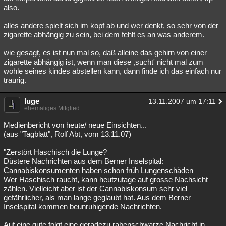
also.
alles andere spielt sich im kopf ab und wer denkt, so sehr von der
zigarette abhängig zu sein, bei dem fehlt es an was anderem.
wie gesagt, es ist nun mal so, daß alleine das gehirn von einer
zigarette abhängig ist, wenn man diese ,sucht' nicht mal zum
wohle seines kindes abstellen kann, dann finde ich das einfach nur
traurig.
luge
13.11.2007 um 17:11
ehemaliges Mitglied
Medienbericht von heute/ neue Einsichten...
(aus "Tagblatt", Rolf Abt, vom 13.11.07)
"Zerstört Haschisch die Lunge?
Düstere Nachrichten aus dem Berner Inselspital:
Cannabiskonsumenten haben schon früh Lungenschäden
Wer Haschisch raucht, kann heutzutage auf grosse Nachsicht
zählen. Vielleicht aber ist der Cannabiskonsum sehr viel
gefährlicher, als man lange geglaubt hat. Aus dem Berner
Inselspital kommen beunruhigende Nachrichten.
Auf eine gute folgt eine geradezu rabenschwarze Nachricht in