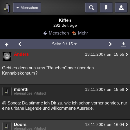
Menschen
Bereiche
Kiffen
292 Beiträge
Echtzeit
Diskussionen
Blogs
Videos
Statistiken
Menschen
Mehr
Chat
Wiki
Neuigkeiten
2
Seite
9
/ 15
meine Rubriken
Anders
13.11.2007 um 15:55
Menschen
Wissenschaft
Politik
Mystery
Kriminalfälle
Spiritualität
Verschwörungen
Technologie
Ufologie
Geht es denn nun ums "Rauchen" oder über den
Kannabiskonsum?
Natur
Umfragen
Unterhaltung
weitere Rubriken
moretti
13.11.2007 um 15:58
ehemaliges Mitglied
Philosophie
Träume
Orte
Esoterik
Literatur
@ Sonea: Da stimme ich Dir zu, wie ich schon vorher schrieb, nur
Astronomie
Helpdesk
Gruppen
Gaming
Filme
eine urbane Legende und willkommene Ausrede.
Musik
Clash
Verbesserungen
Allmystery
English
Doors
13.11.2007 um 16:04
Übersichten
ehemaliges Mitglied