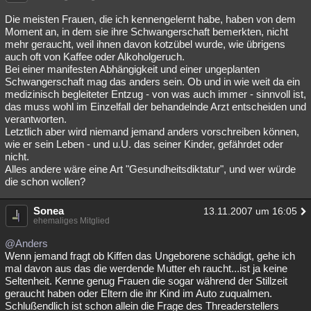
Besucht
Teilgenommen
Alle
Neue
Geschlossen
Die meisten Frauen, die ich kennengelernt habe, haben von dem
Moment an, in dem sie ihre Schwangerschaft bemerkten, nicht
Lesenswert
Schlüsselwörter
mehr geraucht, weil ihnen davon kotzübel wurde, wie übrigens
auch oft von Kaffee oder Alkoholgeruch.
Bei einer manifesten Abhängigkeit und einer ungeplanten
Schwangerschaft mag das anders sein. Ob und in wie weit da ein
medizinisch begleiteter Entzug - von was auch immer - sinnvoll ist,
das muss wohl im Einzelfall der behandelnde Arzt entscheiden und
verantworten.
Letztlich aber wird niemand jemand anders vorschreiben können,
wie er sein Leben - und u.U. das seiner Kinder, gefährdet oder
nicht.
Alles andere wäre eine Art "Gesundheitsdiktatur", und wer würde
die schon wollen?
Sonea
13.11.2007 um 16:05
ehemaliges Mitglied
@Anders
Wenn jemand fragt ob Kiffen das Ungeborene schädigt, gehe ich
mal davon aus das die werdende Mutter eh raucht...ist ja keine
Seltenheit. Kenne genug Frauen die sogar während der Stillzeit
geraucht haben oder Eltern die ihr Kind im Auto zuqualmen.
Schlußendlich ist schon allein die Frage des Threaderstellers