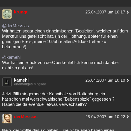
Besucht
Teilgenommen
Alle
Neue
Geschlossen
krungt
25.04.2007 um 10:17
Lesenswert
Schlüsselwörter
@derMessias
Wir hatten sogar einen einheimischen "Begleiter", welcher auf dem
Marktfür uns gefeilscht hat. (In der Hoffnung, später für einen
günstigen Preis, meine 10Jahre alten Adidas-Tretter zu
bekommen!)
@kamehl
War halt ein Stück von derOberkeule! Ich kenne mich da aber
nicht so gut aus!
kamehl
25.04.2007 um 10:18
ehemaliges Mitglied
Jetzt fällt mir gerade der Kannibale von Rottenburg ein -
hat schon mal werschwäbische "Bubenspitzle" gegessen ?
Haben die da eventuell etwas verwechselt??
derMessias
25.04.2007 um 10:22
Nein, der wollte das so haben....die Schwaben haben einen