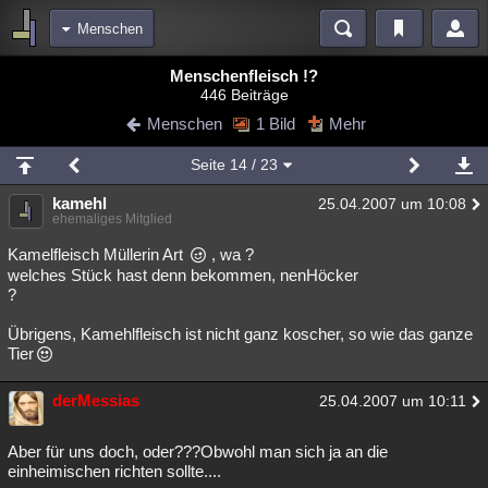
Menschen
Bereiche
Menschenfleisch !?
446 Beiträge
Echtzeit
Diskussionen
Blogs
Videos
Statistiken
Menschen
1 Bild
Mehr
Chat
Wiki
Neuigkeiten
2
Seite
14
/ 23
meine Rubriken
kamehl
25.04.2007 um 10:08
Menschen
Wissenschaft
Politik
Mystery
Kriminalfälle
ehemaliges Mitglied
Spiritualität
Verschwörungen
Technologie
Ufologie
Kamelfleisch Müllerin Art
, wa ?
welches Stück hast denn bekommen, nenHöcker
?
Natur
Umfragen
Unterhaltung
weitere Rubriken
Übrigens, Kamehlfleisch ist nicht ganz koscher, so wie das ganze
Tier
Philosophie
Träume
Orte
Esoterik
Literatur
derMessias
25.04.2007 um 10:11
Astronomie
Helpdesk
Gruppen
Gaming
Filme
Musik
Clash
Verbesserungen
Allmystery
English
Aber für uns doch, oder???Obwohl man sich ja an die
einheimischen richten sollte....
Übersichten