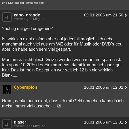
und Kapfenberg kommt wieder!
Besucht
Teilgenommen
Alle
Neue
Geschlossen
capo_grande
09.01.2006 um 21:50
Lesenswert
Schlüsselwörter
ehemaliges Mitglied
>richtig mit geld umgehen<
Ist wirklich nicht einfach aber auf jedenfall möglich, ich gebe
manchmal auch viel aus am WE oder für Musik oder DVD's ect.
aber ich habe auch sehr viel gespart.
Man muss nicht gleich Geizig werden wenn man am sparen ist.
Ich spare 10-20% des Einkommens, damit komme ich ganz gut
klar. Das ist mein Rezept ich war seit ich 12 bin nie wirklich
Blank.....
Cyberspion
10.01.2006 um 12:02
Hmm, denke auch nicht, dass ich mit Geld umgehen kann da ich
meist immer viel ausgebe....
glaser
10.01.2006 um 12:31
ehemaliges Mitglied