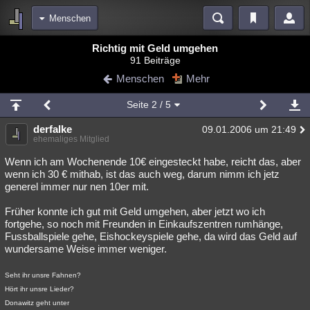
Menschen
Bereiche
Richtig mit Geld umgehen
91 Beiträge
Echtzeit
Diskussionen
Blogs
Videos
Statistiken
Menschen
Mehr
Chat
Wiki
Neuigkeiten
Seite
2
/ 5
meine Rubriken
derfalke
09.01.2006 um 21:49
Menschen
Wissenschaft
Politik
Mystery
Kriminalfälle
ehemaliges Mitglied
Spiritualität
Verschwörungen
Technologie
Ufologie
Wenn ich am Wochenende 10€ eingesteckt habe, reicht das, aber
wenn ich 30 € mithab, ist das auch weg, darum nimm ich jetz
generel immer nur nen 10er mit.
Natur
Umfragen
Unterhaltung
weitere Rubriken
Früher konnte ich gut mit Geld umgehen, aber jetzt wo ich
fortgehe, so noch mit Freunden in Einkaufszentren rumhänge,
Philosophie
Träume
Orte
Esoterik
Literatur
Fussballspiele gehe, Eishockeyspiele gehe, da wird das Geld auf
wundersame Weise immer weniger.
Astronomie
Helpdesk
Gruppen
Gaming
Filme
Seht ihr unsre Fahnen?
Musik
Clash
Verbesserungen
Allmystery
English
Hört ihr unsre Lieder?
Donawitz geht unter
Übersichten