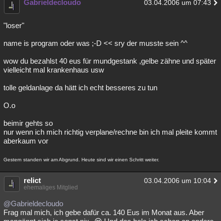
Gabrieldecloudo
03.04.2006 um 07:43
"loser"
name is program oder was ;-D << sry der musste sein ^^
wow du bezahlst 40 eus für mundgestank ,gelbe zähne und später
vielleicht mal krankenhaus usw
tolle geldanlage da hätt ich echt besseres zu tun
O.o
beimir gehts so
nur wenn ich mich richtig verplane/rechne bin ich mal pleite kommt
aberkaum vor
Gestern standen wir am Abgrund. Heute sind wir einen Schritt weiter.
relict
03.04.2006 um 10:04
ehemaliges Mitglied
@Gabrieldecloudo
Frag mal mich, ich gebe dafür ca. 140 Eus im Monat aus. Aber