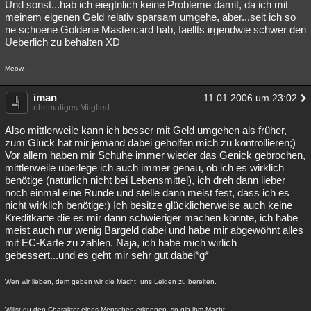
Und sonst...hab ich eiegtnlich keine Probleme damit, da ich mit
meinem eigenen Geld relativ sparsam umgehe, aber...seit ich so
ne schoene Goldene Mastercard hab, faellts irgendwie schwer den
Ueberlich zu behalten XD
Meow...
iman
11.01.2006 um 23:02
ehemaliges Mitglied
Also mittlerweile kann ich besser mit Geld umgehen als früher,
zum Glück hat mir jemand dabei geholfen mich zu kontrollieren;)
Vor allem haben mir Schuhe immer wieder das Genick gebrochen,
mittlerweile überlege ich auch immer genau, ob ich es wirklich
benötige (natürlich nicht bei Lebensmittel), ich dreh dann lieber
noch einmal eine Runde und stelle dann meist fest, dass ich es
nicht wirklich benötige;) Ich besitze glücklicherweise auch keine
Kreditkarte die es mir dann schwieriger machen könnte, ich habe
meist auch nur wenig Bargeld dabei und habe mir abgewöhnt alles
mit EC-Karte zu zahlen. Naja, ich habe mich wirlich
gebessert...und es geht mir sehr gut dabei*g*
Wen wir lieben, dem geben wir die Macht, uns Leiden zu bereiten.
Willst du den Charakter eines Menschen erkennen, so gib ihm Macht.