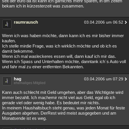
seit der euro da ist kann ich garnichts mehr sparen, in dm zeiten
bekam ich in kürzesterzeit was zusammen.
raumrausch
03.04.2006 um 06:52
Wenn ich was haben möchte, dann kann ich es mir bisher immer
kaufen.
Ich stelle mirdie Frage, was ich wirklich möchte und ob ich es
damit bekomme.
Wenn ich mal wasleckeres essen will, dann kauf ich mir das.
Wenn ich Spass und Unterhalten möchte, danntank ich´s Auto voll
und fahr mal zu einer entfernten Bekannten.
hag
03.04.2006 um 07:29
ehemaliges Mitglied
Kann auch schlecht mit Geld umgehen, aber das Wichtigste wird
immer bezahlt. Ich machemir nicht viel aus Geld, egal ob ich
gerade viel oder wenig habe. Es bedeutet mir nichts.
In meinem Haushaltsbuch steht genau, was jeden Monat für feste
Ausgaben abgehen. DerRest wird meist ausgegeben und am
Monatsende ist es weg.