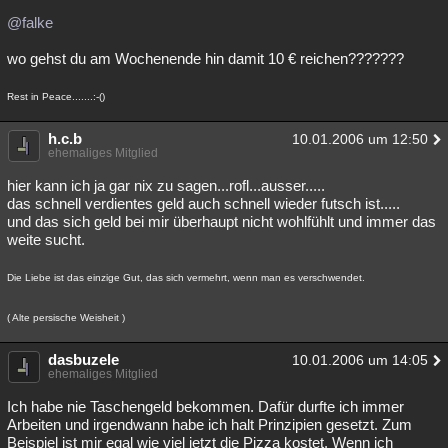
@falke
wo gehst du am Wochenende hin damit 10 € reichen???????
Rest in Peace.......:-()
h.c.b
10.01.2006 um 12:50
ehemaliges Mitglied
hier kann ich ja gar nix zu sagen...rofl...ausser.....
das schnell verdientes geld auch schnell wieder futsch ist.....
und das sich geld bei mir überhaupt nicht wohlfühlt und immer das
weite sucht.
Die Liebe ist das einzige Gut, das sich vermehrt, wenn man es verschwendet.
( Alte persische Weisheit )
dasbuzele
10.01.2006 um 14:05
ehemaliges Mitglied
Ich habe nie Taschengeld bekommen. Dafür durfte ich immer
Arbeiten und irgendwann habe ich halt Prinzipien gesetzt. Zum
Beispiel ist mir egal wie viel jetzt die Pizza kostet. Wenn ich