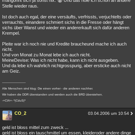
mangönnt sich ja sonst nix.
Und das hole ich schon an andere
Stelle wieder raus.
Ist doch auch egal, der eine versäufts, verfrissts, verjuchtelts oder
verrauchts, einandere schmiert sichs in die Fresse oder hängt
sichs über Wanst und wieder ein andererkauft sich dafür anderen
Krempel.
Pleite war ich noch nie und Kredite braucheund mache ich auch
nicht.
Und von Monat zu Monat lebe ich auch nicht.
MeineDevise: Was ich nicht habe, kann ich nicht ausgeben.
Und da lebe ich wahrlich nichtgrosspurig, aber ersticke auch nicht
am Geiz.
--------------------------
Alle Menschen sind klug: Die einen vorher - die anderen nachher.
Wir haben die DDR überstanden und werden auch die BRD überstehen.
-=CIA=- *|CduS|*
CO_2
03.04.2006 um 10:54
geld ist bloss mittel zum zweck ...
geld ist bloss ein tauschmittel um essen, kleideroder andere dinge