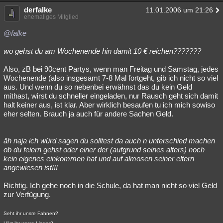
derfalke
11.01.2006 um 21:26
ehemaliges Mitglied
@falke
wo gehst du am Wochenende hin damit 10 € reichen???????
Also, zB bei 90cent Partys, wenn man Freitag und Samstag, jedes
Wochenende (also insgesamt 7-8 Mal fortgeht, gib ich nicht so viel
aus. Und wenn du so nebenbei erwähnst das du kein Geld
mithast, wirst du schneller eingeladen, nur Rausch geht sich damit
halt keiner aus, ist klar. Aber wirklich besaufen tu ich mich sowiso
eher selten. Brauch ja auch für andere Sachen Geld.
äh naja ich würd sagen du solltest da auch n unterschied machen
ob du feiern gehst oder einer der (aufgrund seines alters) noch
kein eigenes einkommen hat und auf almosen seiner eltern
angewiesen ist!!!
Richtig. Ich gehe noch in die Schule, da hat man nicht so viel Geld
zur Verfügung.
Seht ihr unsre Fahnen?