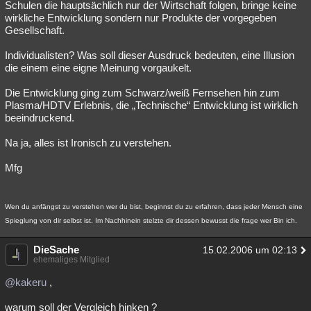
Schulen die hauptsächlich nur der Wirtschaft folgen, bringe keine
wirkliche Entwicklung sondern nur Produkte der vorgegeben
Gesellschaft.
Individualisten? Was soll dieser Ausdruck bedeuten, eine Illusion
die einem eine eigne Meinung vorgaukelt.
Die Entwicklung ging zum Schwarz/weiß Fernsehen hin zum
Plasma/HDTV Erlebnis, die „Technische“ Entwicklung ist wirklich
beeindruckend.
Na ja, alles ist Ironisch zu verstehen.
Mfg
Wen du anfängst zu verstehen wer du bist, beginnst du zu erfahren, dass jeder Mensch eine
Spieglung von dir selbst ist. Im Nachhinein stelzte dir dessen bewusst die frage wer Bin ich.
DieSache
15.02.2006 um 02:13
ehemaliges Mitglied
@kakeru
,
warum soll der Vergleich hinken ?