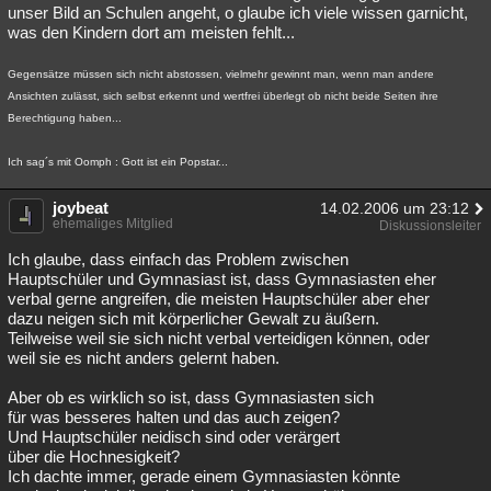
unser Bild an Schulen angeht, o glaube ich viele wissen garnicht,
was den Kindern dort am meisten fehlt...
Gegensätze müssen sich nicht abstossen, vielmehr gewinnt man, wenn man andere
Ansichten zulässt, sich selbst erkennt und wertfrei überlegt ob nicht beide Seiten ihre
Berechtigung haben...
Ich sag´s mit Oomph : Gott ist ein Popstar...
joybeat
14.02.2006 um 23:12
ehemaliges Mitglied
Diskussionsleiter
Ich glaube, dass einfach das Problem zwischen
Hauptschüler und Gymnasiast ist, dass Gymnasiasten eher
verbal gerne angreifen, die meisten Hauptschüler aber eher
dazu neigen sich mit körperlicher Gewalt zu äußern.
Teilweise weil sie sich nicht verbal verteidigen können, oder
weil sie es nicht anders gelernt haben.
Aber ob es wirklich so ist, dass Gymnasiasten sich
für was besseres halten und das auch zeigen?
Und Hauptschüler neidisch sind oder verärgert
über die Hochnesigkeit?
Ich dachte immer, gerade einem Gymnasiasten könnte