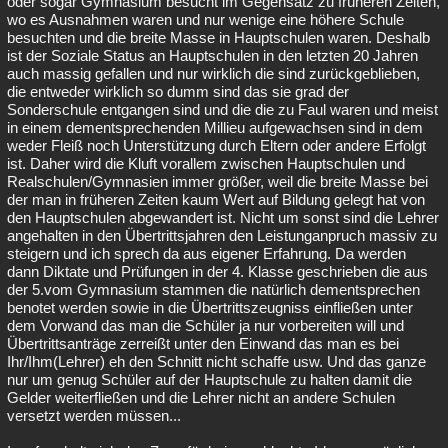
oder sogar Gymnasium besucht im Gegensatz zu früheren Zeiten,
wo es Ausnahmen waren und nur wenige eine höhere Schule
besuchten und die breite Masse in Hauptschulen waren. Deshalb
ist der Soziale Status an Hauptschulen in den letzten 20 Jahren
auch massig gefallen und nur wirklich die sind zurückgeblieben,
die entweder wirklich so dumm sind das sie grad der
Sonderschule entgangen sind und die die zu Faul waren und meist
in einem dementsprechenden Millieu aufgewachsen sind in dem
weder Fleiß noch Unterstützung durch Eltern oder andere Erfolgt
ist. Daher wird die Kluft vorallem zwischen Hauptschulen und
Realschulen/Gymnasien immer größer, weil die breite Masse bei
der man in früheren Zeiten kaum Wert auf Bildung gelegt hat von
den Hauptschulen abgewandert ist. Nicht um sonst sind die Lehrer
angehalten in den Übertrittsjahren den Leistunganpruch massiv zu
steigern und ich sprech da aus eigener Erfahrung. Da werden
dann Diktate und Prüfungen in der 4. Klasse geschrieben die aus
der 5.vom Gymnasium stammen die natürlich dementsprechen
benotet werden sowie in die Übertrittszeugniss einfließen unter
dem Vorwand das man die Schüler ja nur vorbereiten will und
Übertrittsanträge zerreißt unter den Einwand das man es bei
Ihr/Ihm(Lehrer) eh den Schnitt nicht schaffe usw. Und das ganze
nur um genug Schüler auf der Hauptschule zu halten damit die
Gelder weiterfließen und die Lehrer nicht an andere Schulen
versetzt werden müssen...