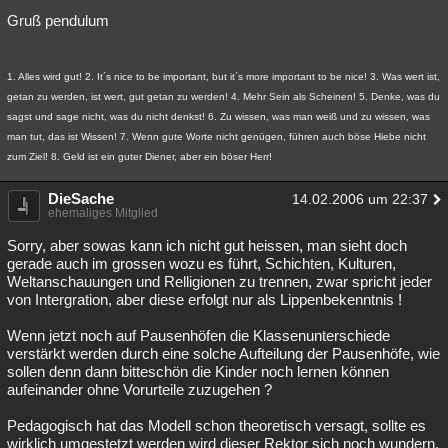
Gruß pendulum
Besucht
Teilgenommen
Alle
Neue
Geschlossen
Lesenswert
Schlüsselwörter
1. Alles wird gut! 2. It´s nice to be important, but it´s more important to be nice! 3. Was wert ist,
getan zu werden, ist wert, gut getan zu werden! 4. Mehr Sein als Scheinen! 5. Denke, was du
sagst und sage nicht, was du nicht denkst! 6. Zu wissen, was man weiß und zu wissen, was
man tut, das ist Wissen! 7. Wenn gute Worte nicht genügen, führen auch böse Hiebe nicht
zum Ziel! 8. Geld ist ein guter Diener, aber ein böser Herr!
DieSache
14.02.2006 um 22:37
ehemaliges Mitglied
Sorry, aber sowas kann ich nicht gut heissen, man sieht doch
gerade auch im grossen wozu es führt, Schichten, Kulturen,
Weltanschauungen und Relligionen zu trennen, zwar spricht jeder
von Intergration, aber diese erfolgt nur als Lippenbekenntnis !
Wenn jetzt noch auf Pausenhöfen die Klassenunterschiede
verstärkt werden durch eine solche Aufteilung der Pausenhöfe, wie
sollen denn dann bitteschön die Kinder noch lernen können
aufeinander ohne Vorurteile zuzugehen ?
Pedagogisch hat das Modell schon theoretisch versagt, sollte es
wirklich umgestetzt werden wird dieser Rektor sich noch wundern,