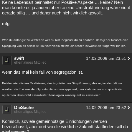
Keine Lebensart beinhaltet nur Positive Aspekte … keine? Nein
man könnte es ja ändern aber so eine Umstrukturierung wäre nicht
gerade billig … und daher auch nicht wirklich gewollt.
mfg
Wen du anfängst zu verstehen wer du bist, beginnst du zu erfahren, dass jeder Mensch eine
Spieglung von dir selbst ist. Im Nachhinein stelzte dir dessen bewusst die frage wer Bin ich.
swift
14.02.2006 um 23:51
ehemaliges Mitglied
wenn das mal kein fall von segregation ist.
Bei der intendierten Realisierung der linguistischen Simplifizierung des regionalen Idioms
resultiert die Evidenz der Opportunität extrem apparent, den elaborierten und quantitativ
opulenten Usus nicht assimilierter Xenologien konsequent zu eliminieren!
DieSache
14.02.2006 um 23:52
ehemaliges Mitglied
Komisch, soviele gemeinnützige Einrichtungen werden
bezuschusst, aber dort wo die wirkliche Zukunft stattfinden soll da
wird gespart ?