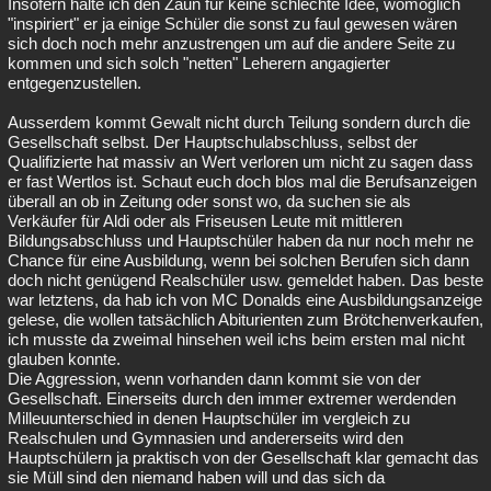
Insofern halte ich den Zaun für keine schlechte Idee, womöglich
"inspiriert" er ja einige Schüler die sonst zu faul gewesen wären
sich doch noch mehr anzustrengen um auf die andere Seite zu
kommen und sich solch "netten" Leherern angagierter
entgegenzustellen.
Ausserdem kommt Gewalt nicht durch Teilung sondern durch die
Gesellschaft selbst. Der Hauptschulabschluss, selbst der
Qualifizierte hat massiv an Wert verloren um nicht zu sagen dass
er fast Wertlos ist. Schaut euch doch blos mal die Berufsanzeigen
überall an ob in Zeitung oder sonst wo, da suchen sie als
Verkäufer für Aldi oder als Friseusen Leute mit mittleren
Bildungsabschluss und Hauptschüler haben da nur noch mehr ne
Chance für eine Ausbildung, wenn bei solchen Berufen sich dann
doch nicht genügend Realschüler usw. gemeldet haben. Das beste
war letztens, da hab ich von MC Donalds eine Ausbildungsanzeige
gelese, die wollen tatsächlich Abiturienten zum Brötchenverkaufen,
ich musste da zweimal hinsehen weil ichs beim ersten mal nicht
glauben konnte.
Die Aggression, wenn vorhanden dann kommt sie von der
Gesellschaft. Einerseits durch den immer extremer werdenden
Milleuunterschied in denen Hauptschüler im vergleich zu
Realschulen und Gymnasien und andererseits wird den
Hauptschülern ja praktisch von der Gesellschaft klar gemacht das
sie Müll sind den niemand haben will und das sich da