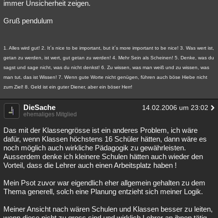
immer Unsicherheit zeigen.
Gruß pendulum
1. Alles wird gut! 2. It´s nice to be important, but it´s more important to be nice! 3. Was wert ist,
getan zu werden, ist wert, gut getan zu werden! 4. Mehr Sein als Scheinen! 5. Denke, was du
sagst und sage nicht, was du nicht denkst! 6. Zu wissen, was man weiß und zu wissen, was
man tut, das ist Wissen! 7. Wenn gute Worte nicht genügen, führen auch böse Hiebe nicht
zum Ziel! 8. Geld ist ein guter Diener, aber ein böser Herr!
DieSache
14.02.2006 um 23:02
ehemaliges Mitglied
Das mit der Klassengrösse ist ein anderes Problem, ich wäre
dafür, wenn Klassen höchstens 16 Schüler hätten, dann wäre es
noch möglich auch wirkliche Pädagogik zu gewährleisten.
Ausserdem denke ich kleinere Schulen hätten auch wieder den
Vorteil, dass die Lehrer auch einen Arbeitsplatz haben !
Mein Psot zuvor war eigendlich eher allgemein gehalten zu dem
Thema generell, solch eine Planung entzieht sich meiner Logik.
Meiner Ansicht nach wären Schulen und Klassen besser zu leiten,
wenn diese nicht zu gross sind und wirklich Lehrer an ihnen tätig