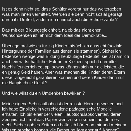
Ist es denn nicht so, dass Schüler vorerst nur das weitergeben
was man ihnen vermittelt. Werden sie denn nicht sozial geprägt
durch ihr Umfeld, zudem ich nunmal auch die Schule zähle ?
Das mit der Bildungsgleichheit, na ob das nicht eher
Wunschdenken ist, ähnlich dem Ideal der Demokratie...
Überlege mal wie es für zig Kinder tatsächlich aussieht (soziale
Hintergründe der Familien aus denen sie stammen). Sicherlich
bedenken wenige was Bildung heutzutage bedeutet, sie ist nämlich
auch ein wirtschaftlicher Faktor im Kleinen, sprich Lehrmittel,
Nachhilfeunterrich ect pp, sowas können sich nur die leisten, die
eh genug Geld haben. Aber was machen die Kinder, deren Eltern
diese Dinge nicht garantieren können und deren Kinder dann nur
die Hauptschule bleibt ?
Und wie willst du ein Umdenken bewirken ?
Meine eigene Schullaufbahn ist der reinste Horror gewesen und
ich habe Einblicke in verschiedene pädagogische Modelle
erhalten. Ich bin einer der vielen Hauptschulabsolventen, deren
Zeugnis nicht mal das Papier wert zu sein scheint auf dem es
steht. Sicher gab es Zeiten da hätte ich härter an mir und meinem
Wissen arbeiten können, die Betonung liegt aber auf "können",