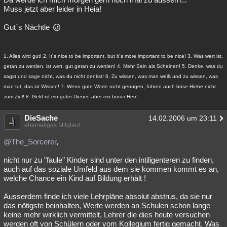
Muss jetzt aber leider in Heia!
Gut´s Nächtle
1. Alles wird gut! 2. It´s nice to be important, but it´s more important to be nice! 3. Was wert ist,
getan zu werden, ist wert, gut getan zu werden! 4. Mehr Sein als Scheinen! 5. Denke, was du
sagst und sage nicht, was du nicht denkst! 6. Zu wissen, was man weiß und zu wissen, was
man tut, das ist Wissen! 7. Wenn gute Worte nicht genügen, führen auch böse Hiebe nicht
zum Ziel! 8. Geld ist ein guter Diener, aber ein böser Herr!
DieSache
14.02.2006 um 23:11
ehemaliges Mitglied
@The_Sorcerer
,
nicht nur zu "faule" Kinder sind unter den intiligenteren zu finden,
auch auf das soziale Umfeld aus dem sie kommen kommt es an,
welche Chance ein Kind auf Bildung erhält !
Ausserdem finde ich viele Lehrpläne absolut abstrus, da sie nur
das nötigste beinhalten, Werte werden an Schulen schon lange
keine mehr wirklich vermittelt, Lehrer die dies heute versuchen
werden oft von Schülern oder vom Kollegium fertig gemacht. Was