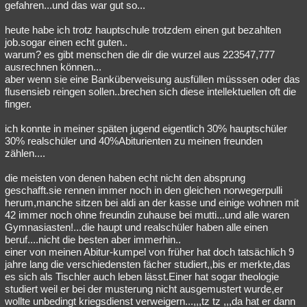
gefahren...und das war gut so...
heute habe ich trotz hauptschule trotzdem einen gut bezahlten
job.sogar einen echt guten..
warum? es gibt menschen die dir die wurzel aus 223547,777
ausrechnen können...
aber wenn sie eine Banküberweisung ausfüllen müsssen oder das
flusensieb reingen sollen..brechen sich diese intellektuellen oft die
finger.
ich konnte in meiner späten jugend eigentlich 30% hauptschüler
30% realschüler und 40%Abiturienten zu meinen freunden
zählen....
die meisten von denen haben echt nicht den absprung
geschafft.sie rennen immer noch in den gleichen norwegerpulli
herum,manche sitzen bei aldi an der kasse und einige wohnen mit
42 immer noch ohne freundin zuhause bei mutti...und alle waren
Gymnasiasten!...die haupt und realschüler haben alle einen
beruf....nicht die besten aber immerhin..
einer von meinen Abitur-kumpel von früher hat doch tatsächlich 9
jahre lang die verschiedensten fächer studiert,,bis er merkte,das
es sich als Tischler auch leben lässt.Einer hat sogar theologie
studiert weil er bei der musterung nicht ausgemustert wurde,er
wollte unbedingt kriegsdienst verweigern...,,,tz tz ,,,da hat er dann