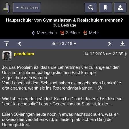
Menschen
Bereiche
Hauptschüler von Gymnasiasten & Realschülern trennen?
361 Beiträge
Echtzeit
Diskussionen
Blogs
Videos
Statistiken
Menschen
2 Bilder
Mehr
Chat
Wiki
Neuigkeiten
2
Seite
3
/ 18
meine Rubriken
pendulum
14.02.2006 um 22:35
Menschen
Wissenschaft
Politik
Mystery
Kriminalfälle
Spiritualität
Verschwörungen
Technologie
Ufologie
Jo, das Problem ist, dass die LehrerInnen viel zu lange auf den
Unis nur mit ihrem pädagogistischen Fachkrempel
zugeschmissen wurden.
Natur
Umfragen
Unterhaltung
Vom Leben auf dem Schulhof haben die angehenden Lehrkräfte
weitere Rubriken
erst erfahren, wenn sie ins Referendariat kamen...
Philosophie
Träume
Orte
Esoterik
Literatur
Wird aber gerade geändert. Kann bloß noch dauern, bis die neue
"konflikt-geschulte" Lehrer-Generation am Start ist, leider...
Astronomie
Helpdesk
Gruppen
Gaming
Filme
Einen 50-jährigen heute noch in etwas nachzuschulen, was er
Musik
Clash
Verbesserungen
Allmystery
English
sowieso nie verstehen wird, ist leider praktisch ein Ding der
Unmöglichkeit.
Übersichten