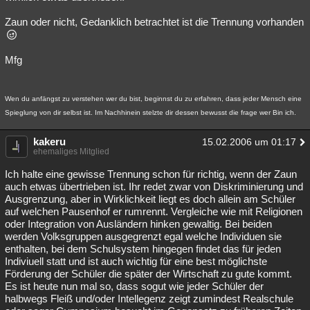
Zaun oder nicht, Gedanklich betrachtet ist die Trennung vorhanden
Mfg
Wen du anfängst zu verstehen wer du bist, beginnst du zu erfahren, dass jeder Mensch eine
Spieglung von dir selbst ist. Im Nachhinein stelzte dir dessen bewusst die frage wer Bin ich.
kakeru
15.02.2006 um 01:17
ehemaliges Mitglied
Ich halte eine gewisse Trennung schon für richtig, wenn der Zaun
auch etwas übertrieben ist. Ihr redet zwar von Diskriminierung und
Ausgrenzung, aber in Wirklichkeit liegt es doch allein am Schüler
auf welchen Pausenhof er rumrennt. Vergleiche wie mit Religionen
oder Integration von Ausländern hinken gewaltig. Bei beiden
werden Volksgruppen ausgegrenzt egal welche Individuen sie
enthalten, bei dem Schulsystem hingegen findet das für jeden
Indiviuell statt und ist auch wichtig für eine best möglichste
Förderung der Schüler die später der Wirtschaft zu gute kommt.
Es ist heute nun mal so, dass sogut wie jeder Schüler der
halbwegs Fleiß und/oder Intellegenz zeigt zumindest Realschule