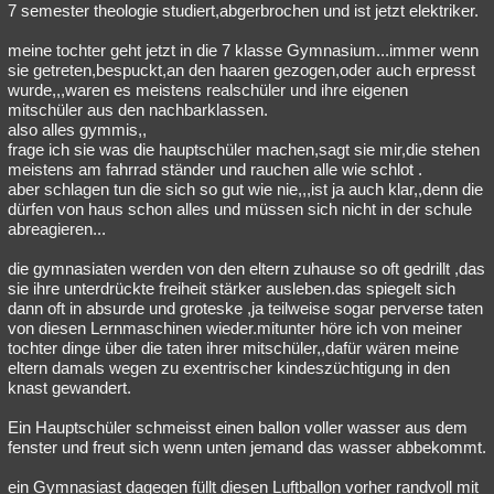
7 semester theologie studiert,abgerbrochen und ist jetzt elektriker.
meine tochter geht jetzt in die 7 klasse Gymnasium...immer wenn
sie getreten,bespuckt,an den haaren gezogen,oder auch erpresst
wurde,,,waren es meistens realschüler und ihre eigenen
mitschüler aus den nachbarklassen.
also alles gymmis,,
frage ich sie was die hauptschüler machen,sagt sie mir,die stehen
meistens am fahrrad ständer und rauchen alle wie schlot .
aber schlagen tun die sich so gut wie nie,,,ist ja auch klar,,denn die
dürfen von haus schon alles und müssen sich nicht in der schule
abreagieren...
die gymnasiaten werden von den eltern zuhause so oft gedrillt ,das
sie ihre unterdrückte freiheit stärker ausleben.das spiegelt sich
dann oft in absurde und groteske ,ja teilweise sogar perverse taten
von diesen Lernmaschinen wieder.mitunter höre ich von meiner
tochter dinge über die taten ihrer mitschüler,,dafür wären meine
eltern damals wegen zu exentrischer kindeszüchtigung in den
knast gewandert.
Ein Hauptschüler schmeisst einen ballon voller wasser aus dem
fenster und freut sich wenn unten jemand das wasser abbekommt.
ein Gymnasiast dagegen füllt diesen Luftballon vorher randvoll mit