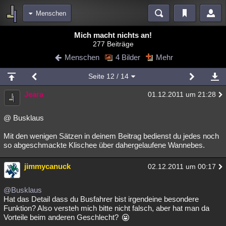
Menschen
Bereiche
Mich macht nichts an!
277 Beiträge
Echtzeit
Diskussionen
Blogs
Videos
Statistiken
Menschen
4 Bilder
Mehr
Chat
Wiki
Neuigkeiten
2
Seite
12
/ 14
meine Rubriken
Jeara
01.12.2011 um 21:28
Menschen
Wissenschaft
Politik
Mystery
Kriminalfälle
Spiritualität
Verschwörungen
Technologie
Ufologie
@ Busklaus
Mit den wenigen Sätzen in deinem Beitrag bedienst du jedes noch
Natur
Umfragen
Unterhaltung
so abgeschmackte Klischee über dahergelaufene Wannebes.
weitere Rubriken
jimmycanuck
Philosophie
Träume
Orte
Esoterik
02.12.2011 um 00:17
Literatur
Astronomie
Helpdesk
Gruppen
Gaming
Filme
@Busklaus
Hat das Detail dass du Busfahrer bist irgendeine besondere
Musik
Clash
Verbesserungen
Allmystery
English
Funktion? Also versteh mich bitte nicht falsch, aber hat man da
Vorteile beim anderen Geschlecht?
Übersichten