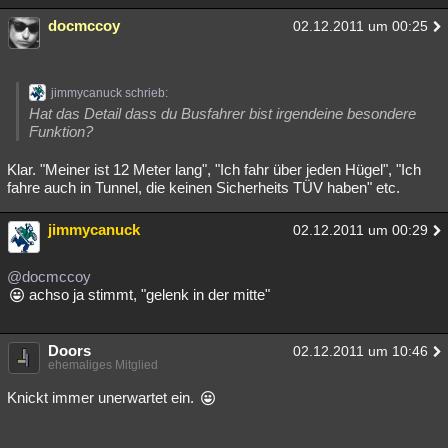
Besucht
Teilgenommen
Alle
Neue
Geschlossen
docmccoy
02.12.2011 um 00:25
Lesenswert
Schlüsselwörter
jimmycanuck schrieb:
Hat das Detail dass du Busfahrer bist irgendeine besondere
Funktion?
Klar. "Meiner ist 12 Meter lang", "Ich fahr über jeden Hügel", "Ich
fahre auch in Tunnel, die keinen Sicherheits TÜV haben" etc.
jimmycanuck
02.12.2011 um 00:29
@docmccoy
achso ja stimmt, "gelenk in der mitte"
Doors
02.12.2011 um 10:46
ehemaliges Mitglied
Knickt immer unerwartet ein.