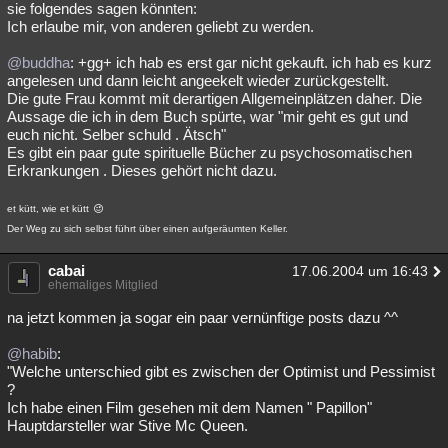
sie folgendes sagen könnten:
Ich erlaube mir, von anderen geliebt zu werden.
@buddha
: +gg+ ich hab es erst gar nicht gekauft. ich hab es kurz
angelesen und dann leicht angeekelt wieder zurückgestellt.
Die gute Frau kommt mit derartigen Allgemeinplätzen daher. Die
Aussage die ich in dem Buch spürte, war "mir geht es gut und
euch nicht. Selber schuld . Ätsch"
Es gibt ein paar gute spirituelle Bücher zu psychosomatischen
Erkrankungen . Dieses gehört nicht dazu.
et kütt, wie et kütt
Der Weg zu sich selbst führt über einen aufgeräumten Keller.
cabai
17.06.2004 um 16:43
ehemaliges Mitglied
na jetzt kommen ja sogar ein paar vernünftige posts dazu ^^
@habib
:
"Welche unterschied gibt es zwischen der Optimist und Pessimist
?
Ich habe einen Film gesehen mit dem Namen " Papillon"
Hauptdarsteller war Stive Mc Queen.