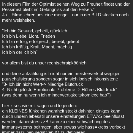
In diesem Film der Optimist seinen Weg zu Freuheit findet und der
Pessimist bleibt im Gefängniss auf den Felsen."
Ja... Filme lehren uns eine menge... nur in der BILD stecken noch
mehr weisheiten.
"Ich bin Gesund, geheilt, glücklich
Ich bin Liebe, Licht, Frieden
Ich bin erfolg, erfolgreich, beliebt, geliebt
Ich bin kräftig, Kraft, Macht, mächtig
Ich bin der ich bin"
vor allem bist du unser rechtschraipköönich
und deine aufzählung ist nicht nur ein meisterwerk abwegiger
pauschalisierung sondern sogar in sich logisch inkonsistent:
"3- Ich bin nicht Wert-> Niedrige Blutdruck
4- Nicht gelöste Emotionale Probleme -> Höhres Blutdruck"
(was denn nu wenn ich minderwertigkeitskomlexe hab?)
hier isses wie mit sagen und legenden:
ein KLEINES fünkchen wahrheit steckt dahinter. einiges kann
durch unsern lebesstil unsere einstellungen ETWAS beeinflusst
werden. dauerstress zB kann zu einer schwächung des
immunsystems beitragen. aber sowas wie hass=krebs verlockt
immer dazu nen negativen IQ zu definieren.