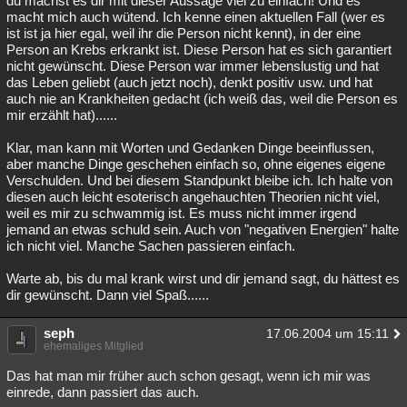
du machst es dir mit dieser Aussage viel zu einfach! Und es
macht mich auch wütend. Ich kenne einen aktuellen Fall (wer es
ist ist ja hier egal, weil ihr die Person nicht kennt), in der eine
Person an Krebs erkrankt ist. Diese Person hat es sich garantiert
nicht gewünscht. Diese Person war immer lebenslustig und hat
das Leben geliebt (auch jetzt noch), denkt positiv usw. und hat
auch nie an Krankheiten gedacht (ich weiß das, weil die Person es
mir erzählt hat)......
Klar, man kann mit Worten und Gedanken Dinge beeinflussen,
aber manche Dinge geschehen einfach so, ohne eigenes eigene
Verschulden. Und bei diesem Standpunkt bleibe ich. Ich halte von
diesen auch leicht esoterisch angehauchten Theorien nicht viel,
weil es mir zu schwammig ist. Es muss nicht immer irgend
jemand an etwas schuld sein. Auch von "negativen Energien" halte
ich nicht viel. Manche Sachen passieren einfach.
Warte ab, bis du mal krank wirst und dir jemand sagt, du hättest es
dir gewünscht. Dann viel Spaß......
seph
17.06.2004 um 15:11
ehemaliges Mitglied
Das hat man mir früher auch schon gesagt, wenn ich mir was
einrede, dann passiert das auch.