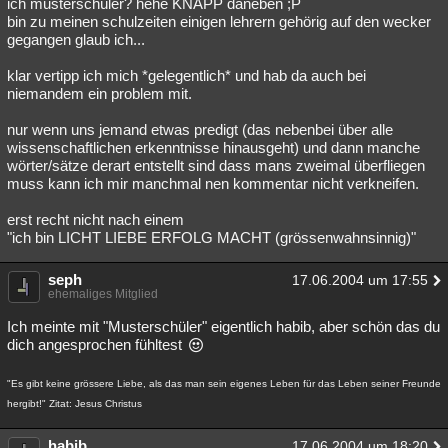
ich musterschüler? hehe KNAPP daneben ;P
bin zu meinen schulzeiten einigen lehrern gehörig auf den wecker
gegangen glaub ich...
klar vertipp ich mich *gelegentlich* und hab da auch bei
niemandem ein problem mit.
nur wenn uns jemand etwas predigt (das nebenbei über alle
wissenschaftlichen erkenntnisse hinausgeht) und dann manche
wörter/sätze derart entstellt sind dass mans zweimal überfliegen
muss kann ich mir manchmal nen kommentar nicht verkneifen.
erst recht nicht nach einem
"ich bin LICHT LIEBE ERFOLG MACHT (grössenwahnsinnig)"
seph
17.06.2004 um 17:55
ehemaliges Mitglied
Ich meinte mit "Musterschüler" eigentlich habib, aber schön das du
dich angesprochen fühltest
"Es gibt keine grössere Liebe, als das man sein eigenes Leben für das Leben seiner Freunde
hergibt!" Zitat: Jesus Christus
habib
17.06.2004 um 18:20