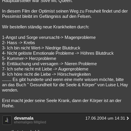
Hauptdarsteller war Stive Mc Queen.
Besucht
Teilgenommen
Alle
Neue
Geschlossen
In diesem Film der Optimist seinen Weg zu Freuheit findet und der
Pessimist bleibt im Gefängniss auf den Felsen.
Lesenswert
Schlüsselwörter
Wir bestellen ständig neue Krankheiten durch:
1-Angst und Sorge verursacht-> Magenprobleme
2- Hass -> Krebs
3- Ich bin nicht Wert-> Niedrige Blutdruck
4- Nicht gelöste Emotionale Probleme -> Höhres Blutdruck
5- Kummer-> Herzprobleme
6- Enttäuchung und versagen -> Nieren Probleme
7- Ich sehe nicht mit Liebe -> Augenprobleme
8- Ich höre nicht die Liebe -> Hörschwirgkeiten
........ Es gibt hunderte und wenn eine mehr wissen möchte, bitte
an das Buch " Gesundheit für die Seele & Körper" von Luise L Hay
wenden.
Erst macht jeder seine Seele Krank, dann der Körper ist an der
Reihe.
devamala
17.06.2004 um 14:31
ehemaliges Mitglied