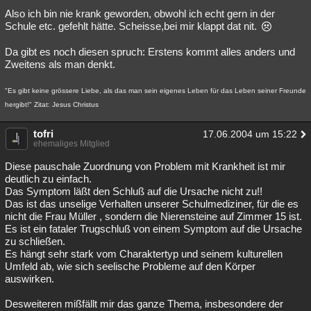
Also ich bin nie krank geworden, obwohl ich echt gern in der
Schule etc. gefehlt hätte. Scheisse,bei mir klappt dat nit.
Da gibt es noch diesen spruch: Erstens kommt alles anders und
Zweitens als man denkt.
"Es gibt keine grössere Liebe, als das man sein eigenes Leben für das Leben seiner Freunde
hergibt!" Zitat: Jesus Christus
tofri
17.06.2004 um 15:22
ehemaliges Mitglied
Diese pauschale Zuordnung von Problem mit Krankheit ist mir
deutlich zu einfach.
Das Symptom läßt den Schluß auf die Ursache nicht zu!!
Das ist das unselige Verhalten unserer Schulmediziner, für die es
nicht die Frau Müller , sondern die Nierensteine auf Zimmer 15 ist.
Es ist ein fataler Trugschluß von einem Symptom auf die Ursache
zu schließen.
Es hängt sehr stark vom Charaktertyp und seinem kulturellen
Umfeld ab, wie sich seelische Probleme auf den Körper
auswirken.
Desweiteren mißfällt mir das ganze Thema, insbesondere der