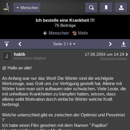
Menschen
Bereiche
Ich bestelle eine Krankheit !!!
76 Beiträge
Echtzeit
Diskussionen
Blogs
Videos
Statistiken
Menschen
Mehr
Chat
Wiki
Neuigkeiten
2
Seite
2
/ 4
meine Rubriken
habib
17.06.2004 um 14:19
Menschen
Wissenschaft
Politik
Mystery
Kriminalfälle
ehemaliges Mitglied
Diskussionsleiter
Spiritualität
Verschwörungen
Technologie
Ufologie
@ Hallo an alle!
An Anfang war nur das Wort! Die Wörter sind die wichtigste
Natur
Umfragen
Unterhaltung
Werkzeuge, was Gott uns zur Verfügung gestellt hat. Alleine mit
weitere Rubriken
Wörter kann man sich aufbauen oder schwächen. Viele Leute, die
mit unheilbare Krankheiten zu kämpfen hatten, wissen, dass
Philosophie
Träume
Orte
Esoterik
Literatur
alleine selbt Motivation durch einfache Wörter welche Kraft
herbringt.
Astronomie
Helpdesk
Gruppen
Gaming
Filme
Welche unterschied gibt es zwischen der Optimist und Pessimist
Musik
Clash
Verbesserungen
Allmystery
English
?
Ich habe einen Film gesehen mit dem Namen " Papillon"
Übersichten