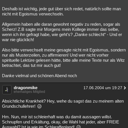
Deshalb ist wichtig, jede gut über sich redet, natürlich sollte man
nicht mit Egoismus verwechseln.
Allgemein haben alle daran gewohnt negativ zu reden, sogar als
Scherz! Z.B sagte mir Morgens mein Kollege immer das selbe,
wenn ich ihn gefragt habe, wie geht’s? „Danke schlecht“ - Und er
war nie glücklich!
Also bitte verwechselt meine gesagte nicht mit Egoismus, sondern
nur als Musterzeilen, zu affirmieren! Und wer nicht vorher
spirituelle Lektüre gelesen hätte, bitte alle meine Texte nur als Witz
betrachtet, das tut mir auch gut!
Danke vielmal und schönen Abend noch
dragonmike
17.06.2004 um 19:27
ehemaliges Mitglied
Absichtliche Krankheit? Hey, wehe du sagst das zu meinem alten
Grundschullehrer!
Hm. Nun, mir ist schleierhaft was du damit aussagen willst.
Schnupfen und Erkältung, okay, die Wahl hat jeder, aber FREIE
Auswahl? Ist ja wie im Schlaraffenland!