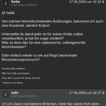
forke
17.06.2004 um 16:15
ehemaliges Mitglied
@ habib
Von solchen himmelschreienden Äußerungen, bekomme ich auch
eine Krankheit, nämlich Krätze!
Unterstellst du damit jeder ist für seinen Krebs selbst
verantwortlich, ja hat ihn sogar verdient?
Was ist denn das für eine sadistsische, selbstgerechte
Ansichtsweise?
Oder einfach wieder so ein auf Angst basierender
Missionierungsversuch?
Pushing little children,
With their fully automatics,
They like to push the weak around!
- System of a Down
tofri
17.06.2004 um 16:27
ehemaliges Mitglied
@habib
back mal kleinere Brötchen. Viele hier wären froh wenn