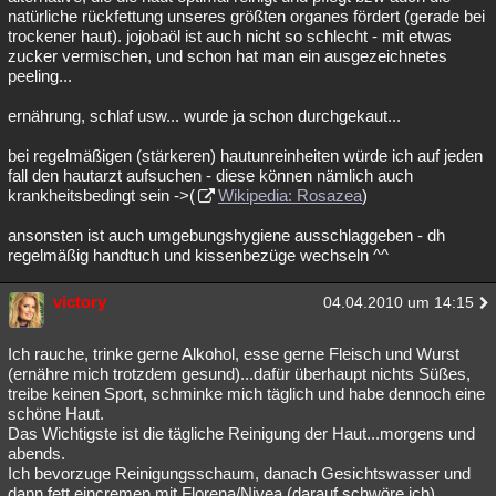
natürliche rückfettung unseres größten organes fördert (gerade bei
Besucht
Teilgenommen
Alle
Neue
Geschlossen
trockener haut). jojobaöl ist auch nicht so schlecht - mit etwas
zucker vermischen, und schon hat man ein ausgezeichnetes
Lesenswert
Schlüsselwörter
peeling...
ernährung, schlaf usw... wurde ja schon durchgekaut...
bei regelmäßigen (stärkeren) hautunreinheiten würde ich auf jeden
fall den hautarzt aufsuchen - diese können nämlich auch
krankheitsbedingt sein ->(
Wikipedia: Rosazea
)
ansonsten ist auch umgebungshygiene ausschlaggeben - dh
regelmäßig handtuch und kissenbezüge wechseln ^^
victory
04.04.2010 um 14:15
Ich rauche, trinke gerne Alkohol, esse gerne Fleisch und Wurst
(ernähre mich trotzdem gesund)...dafür überhaupt nichts Süßes,
treibe keinen Sport, schminke mich täglich und habe dennoch eine
schöne Haut.
Das Wichtigste ist die tägliche Reinigung der Haut...morgens und
abends.
Ich bevorzuge Reinigungsschaum, danach Gesichtswasser und
dann fett eincremen mit Florena/Nivea (darauf schwöre ich)