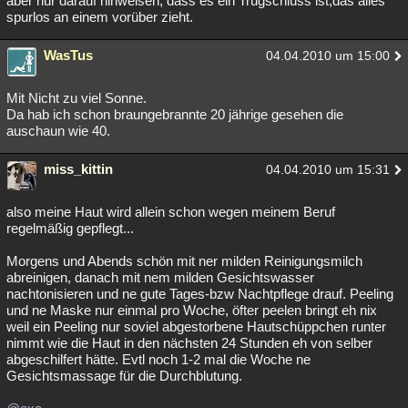
aber nur darauf hinweisen, dass es ein Trugschluss ist,das alles
spurlos an einem vorüber zieht.
WasTus
04.04.2010 um 15:00
Mit Nicht zu viel Sonne.
Da hab ich schon braungebrannte 20 jährige gesehen die
auschaun wie 40.
miss_kittin
04.04.2010 um 15:31
also meine Haut wird allein schon wegen meinem Beruf
regelmäßig gepflegt...
Morgens und Abends schön mit ner milden Reinigungsmilch
abreinigen, danach mit nem milden Gesichtswasser
nachtonisieren und ne gute Tages-bzw Nachtpflege drauf. Peeling
und ne Maske nur einmal pro Woche, öfter peelen bringt eh nix
weil ein Peeling nur soviel abgestorbene Hautschüppchen runter
nimmt wie die Haut in den nächsten 24 Stunden eh von selber
abgeschilfert hätte. Evtl noch 1-2 mal die Woche ne
Gesichtsmassage für die Durchblutung.