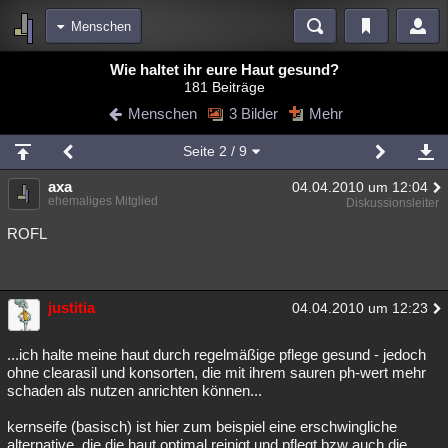
Menschen
Bereiche
Wie haltet ihr eure Haut gesund?
181 Beiträge
Echtzeit
Diskussionen
Blogs
Videos
Statistiken
Menschen
3 Bilder
Mehr
Chat
Wiki
Neuigkeiten
Seite
2
/ 9
meine Rubriken
axa
04.04.2010 um 12:04
Menschen
Wissenschaft
Politik
Mystery
Kriminalfälle
ehemaliges Mitglied
Diskussionsleiter
Spiritualität
Verschwörungen
Technologie
Ufologie
ROFL
Natur
Umfragen
Unterhaltung
weitere Rubriken
justitia
04.04.2010 um 12:23
Philosophie
Träume
Orte
Esoterik
Literatur
...ich halte meine haut durch regelmäßige pflege gesund - jedoch
Astronomie
Helpdesk
Gruppen
Gaming
Filme
ohne clearasil und konsorten, die mit ihrem sauren ph-wert mehr
schaden als nutzen anrichten können...
Musik
Clash
Verbesserungen
Allmystery
English
kernseife (basisch) ist hier zum beispiel eine erschwingliche
Übersichten
alternative, die die haut optimal reinigt und pflegt bzw auch die