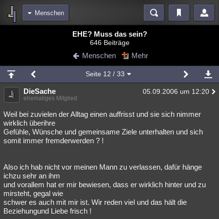
Menschen
Bereiche
EHE? Muss das sein?
646 Beiträge
Echtzeit
Diskussionen
Blogs
Videos
Statistiken
Menschen
Mehr
Chat
Wiki
Neuigkeiten
2
Seite
12
/ 33
meine Rubriken
DieSache
05.09.2006 um 12:20
Menschen
Wissenschaft
Politik
Mystery
Kriminalfälle
ehemaliges Mitglied
Spiritualität
Verschwörungen
Technologie
Ufologie
Weil bei zuvielen der Alltag einen auffrisst und sie sich nimmer
wirklich überihre
Gefühle, Wünsche und gemeinsame Ziele unterhalten und sich
Natur
Umfragen
Unterhaltung
somit immer fremderwerden ? !
weitere Rubriken
Philosophie
Träume
Orte
Esoterik
Literatur
Also ich hab nicht vor meinen Mann zu verlassen, dafür hänge
ichzu sehr an ihm
Astronomie
Helpdesk
Gruppen
Gaming
Filme
und vorallem hat er mir bewiesen, dass er wirklich hinter und zu
mirsteht, gegal wie
Musik
Clash
Verbesserungen
Allmystery
English
schwer es auch mit mir ist. Wir reden viel und das hält die
Beziehungund Liebe frisch !
Übersichten