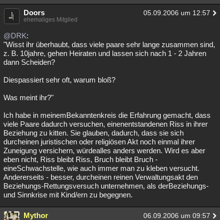
Besucht
Teilgenommen
Alle
Neue
Geschlossen
Doors
05.09.2006 um 12:57
ehemaliges Mitglied
Lesenswert
Schlüsselwörter
@DRK
:
"Wisst ihr überhaubt, dass viele paare sehr lange zusammen sind,
z. B. 10jahre, gehen Heiraten und lassen sich nach 1 - 2 Jahren
dann Scheiden?
Diespassiert sehr oft, warum bloß?
Was meint ihr?"
Ich habe in meinemBekanntenkreis die Erfahrung gemacht, dass
viele Paare dadurch versuchen, einenentstandenen Riss in ihrer
Beziehung zu kitten. Sie glauben, dadurch, dass sie sich
durcheinen juristischen oder religiösen Akt noch einmal ihrer
Zuneigung versichern, würdealles anders werden. Wird es aber
eben nicht, Riss bleibt Riss, Bruch bleibt Bruch -
eineSchwachstelle, wie auch immer man zu kleben versucht.
Andererseits - besser, durcheinen reinen Verwaltungsakt den
Beziehungs-Rettungsversuch unternehmen, als derBeziehungs-
und Sinnkrise mit Kind/ern zu begegnen.
Mythor
06.09.2006 um 09:57