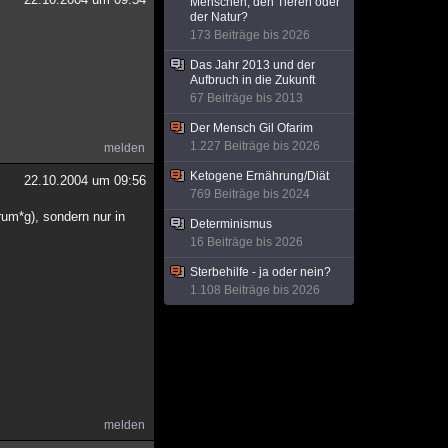
Menschen, den Tieren oder
der Natur?
173 Beiträge bis 2026
Das Jahr 2013 und der
Aufbruch in die Zukunft
67 Beiträge bis 2013
Der Mensch Gil Ofarim
1.227 Beiträge bis 2026
melden
Ketogene Ernährung/Diät
22.10.2004 um 09:56
769 Beiträge bis 2024
rum*g), sondern nur in
Determinismus
16 Beiträge bis 2026
Sterbehilfe - ja oder nein?
1.108 Beiträge bis 2026
melden