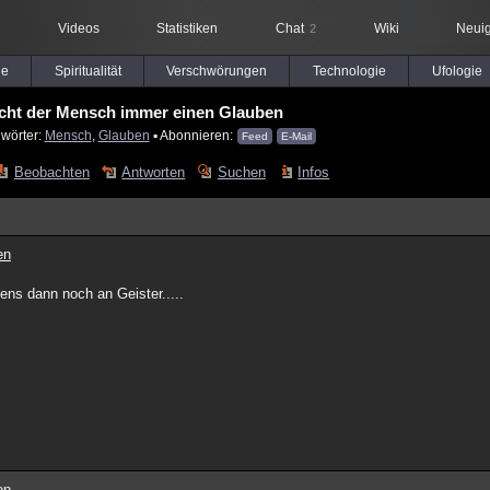
Videos
Statistiken
Chat
Wiki
Neuig
2
le
Spiritualität
Verschwörungen
Technologie
Ufologie
cht der Mensch immer einen Glauben
lwörter:
Mensch
,
Glauben
▪ Abonnieren:
Feed
E-Mail
Beobachten
Antworten
Suchen
Infos
en
iens dann noch an Geister.....
en