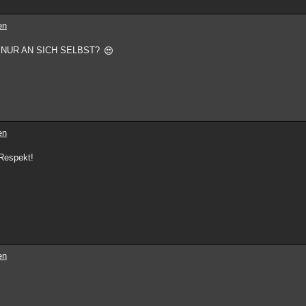
en
ach NUR AN SICH SELBST?
en
 Respekt!
en