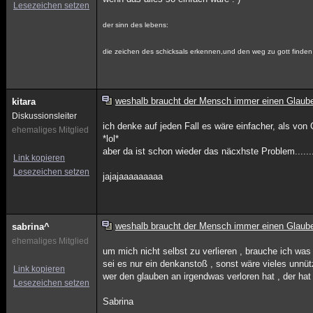
Lesezeichen setzen
der sinn des lebens:
die zeichen des schicksals erkennen,und den weg zu gott finden
weshalb braucht der Mensch immer einen Glaub
kitara
Diskussionsleiter
ich denke auf jeden Fall es wäre einfacher, als von
ehemaliges Mitglied
*lol*
aber da ist schon wieder das näcxhste Problem......
Link kopieren
Lesezeichen setzen
jajajaaaaaaaaa
weshalb braucht der Mensch immer einen Glaub
sabrina^
ehemaliges Mitglied
um mich nicht selbst zu verlieren , brauche ich was
sei es nur ein denkanstoß , sonst wäre vieles unnüt
Link kopieren
wer den glauben an irgendwas verloren hat , der hat
Lesezeichen setzen
Sabrina