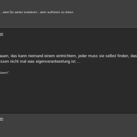
 wirst Du weiter existieren , aber aufhören zu leben
en
en, das kann niemand einem eintrichtern, jeder muss sie selbst finden, das
issen nicht mal was eigenverantwortung ist....
ütern!"
en