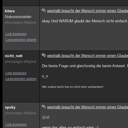
weshalb braucht der Mensch immer einen Glaub
kitara
Diskussionsleiter
okay Und WARUM glaubt der Mensch nicht einf
ehemaliges Mitglied
Link kopieren
Lesezeichen setzen
weshalb braucht der Mensch immer einen Glaub
nicht_nett
ehemaliges Mitglied
Die beste Frage und gleichzeitig die beste Antwort.
Link kopieren
n_n
Lesezeichen setzen
Wer zuletzt lacht hat es nicht eher verstanden!
weshalb braucht der Mensch immer einen Glaub
spuky
ehemaliges Mitglied
@all
Link kopieren
wenn das alles so einfach wäre :-)