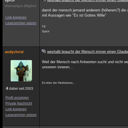
syrch
ehemaliges Mitglied
damit der mensch jemand anderem (höherem?) die 
mit Aussagen wie "Es ist Gottes Wille"
Link kopieren
Lesezeichen setzen
Lg
Syrch
weshalb braucht der Mensch immer einen Glaub
andychrist
Weil der Mensch nach Antworten sucht und nicht wei
unserem inneren...
Es lebe der Hedoismus...
dabei seit 2003
Profil anzeigen
Private Nachricht
Link kopieren
Lesezeichen setzen