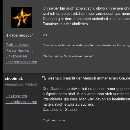
ich selber bin auch atheistisch, obwohl in einem ch
weil ich es selbst erfahren hab, zumindest aus mein
Glauben gibt dem menschen sicherheit in situatione
Fanatismus oder ähnliches....
phil
dabei seit 2004
Profil anzeigen
"Freiheit ist nicht nur die Wahl zwischen verschiedenen Konsumg
Private Nachricht
Link kopieren
"Denken ist der Schlüssel zur Freiheit"
Lesezeichen setzen
weshalb braucht der Mensch immer einen Glaub
shootme1
ehemaliges Mitglied
Den Glauben an etwas hat es schon immer gegeben, i
aufgewachsen sind. Auch wenn man sich vornimmt 
Link kopieren
irgendetwas glauben. Man wird davon so beeinflusst
Lesezeichen setzen
halten, nach etwas zu suchen.
Das alles ist Glaube.
Cogito ergo sum.