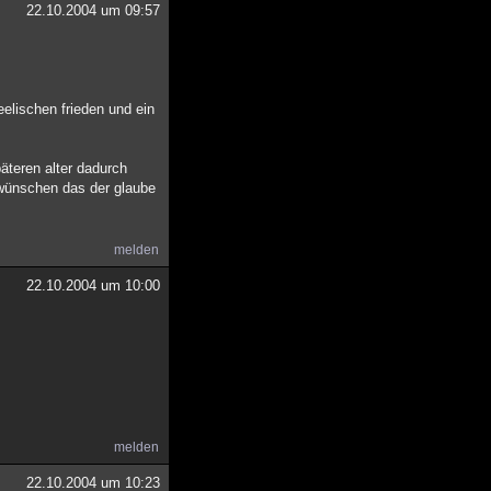
22.10.2004 um 09:57
seelischen frieden und ein
päteren alter dadurch
wünschen das der glaube
melden
22.10.2004 um 10:00
melden
22.10.2004 um 10:23