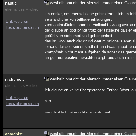
weshalb braucht der Mensch immer einen Glaub
nautic
ehemaliges Mitglied
ich denke, das menschliche gehirn lernt stets in fehl
verständliche vorstellbare erklärungen...
Link kopieren
verständnislücken kann es vielleicht zwangsweise n
Lesezeichen setzen
der glaube an gott bringt trotz der tatsache daß er e
gefühl von sicherheit und geborgenheit.
das ist wohl auch der grund warum rationalisieren 
jemand der seit seiner kindheit an etwas glaubt, bau
krampfhaft nicht mehr aufgeben da sonst das gan
an gott nur positive absichten birgt, und auch nie mi
weshalb braucht der Mensch immer einen Glaub
nicht_nett
ehemaliges Mitglied
Ich glaube an keine übergeordnete Entität. Wozu a
Link kopieren
n_n
Lesezeichen setzen
Wer zuletzt lacht hat es nicht eher verstanden!
weshalb braucht der Mensch immer einen Glaub
anarchist