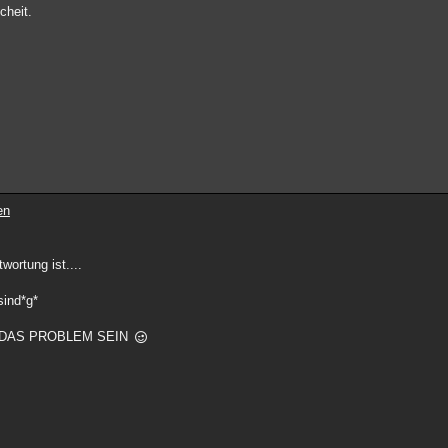
cheit.
en
wortung ist....
ind*g*
UCH DAS PROBLEM SEIN