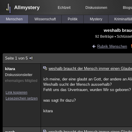
Allmystery
Echtzeit
Diskussionen
Blogs
Menschen
Wissenschaft
Politik
Mystery
Kriminalfäl
weshalb brau
92 Beiträge
▪ Schlüsse
Rubrik Menschen
Seite 1 von 5
weshalb braucht der Mensch immer einen Glaub
kitara
Diskussionsleiter
ich meine, der eine glaubt an Gott, der andere an Al
ehemaliges Mitglied
Weshalb sucht der Mensch ausserhalb?
Fehlt uns das Urvertrauen, wurden Wir so geboren?
Link kopieren
Lesezeichen setzen
was sagt Ihr dazu?
kitara
weshalb braucht der Mensch immer einen Glaub