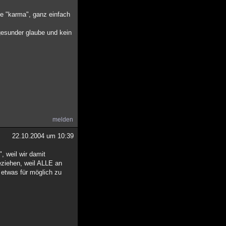
ie "karma", ganz einfach
 gesunder glaube und kein
melden
22.10.2004 um 10:39
, weil wir damit
ziehen, weil ALLE an
 etwas für möglich zu