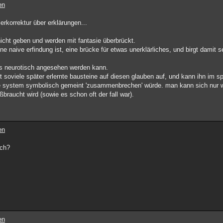
en
erkorrektur über erklärungen...
icht geben und werden mit fantasie überbrückt.
ine naive erfindung ist, eine brücke für etwas unerklärliches, und birgt damit 
als neurotisch angesehen werden kann.
t soviele später erlernte bausteine auf diesen glauben auf, und kann ihn im s
ze system symbolisch gemeint 'zusammenbrechen' würde. man kann sich nur 
ßbraucht wird (sowie es schon oft der fall war).
en
uch?
en