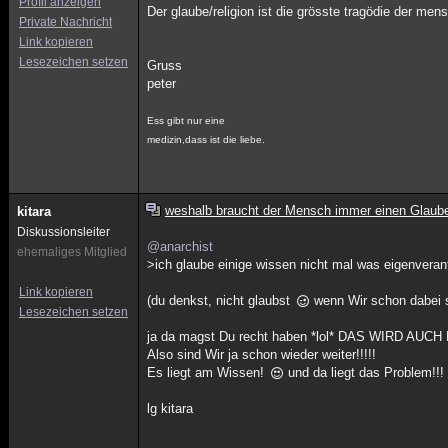
Profil anzeigen
Der glaube/religion ist die grösste tragödie der mens
Private Nachricht
Link kopieren
Lesezeichen setzen
Gruss
peter
Ess gibt nur eine
medizin,dass ist die liebe.
weshalb braucht der Mensch immer einen Glaub
kitara
Diskussionsleiter
@anarchist
ehemaliges Mitglied
>ich glaube einige wissen nicht mal was eigenverant
Link kopieren
(du denkst, nicht glaubst
wenn Wir schon dabei s
Lesezeichen setzen
ja da magst Du recht haben *lol* DAS WIRD A
Also sind Wir ja schon wieder weiter!!!!!
Es liegt am Wissen!
und da liegt das Problem!!!
lg kitara