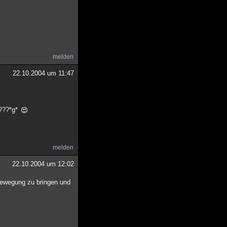
melden
22.10.2004 um 11:47
????*g*
melden
22.10.2004 um 12:02
 bewegung zu bringen und