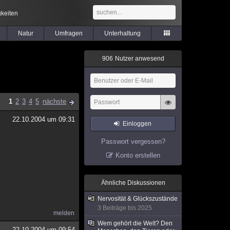
keiten
Natur
Umfragen
Unterhaltung
9
0
6
Nutzer anwesend
1
2
3
4
5
nächste
22.10.2004 um 09:31
Einloggen
Passwort vergessen?
Konto erstellen
Ähnliche Diskussionen
Nervosität & Glückszustände
3 Beiträge bis 2025
melden
Wem gehört die Welt? Den
22.10.2004 um 09:54