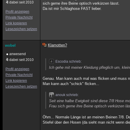
dabei seit 2010
sich gerne ihre Beine optisch verkürzen lässt.
Da ist mir Schlaghose FAST lieber.
Profil anzeigen
Private Nachricht
Link kopieren
Lesezeichen setzen
Klamotten?
wobel
anwesend
dabei seit 2010
Escodia schrieb:
Ich gehe mit meiner Kleidung pfleglich um, klein
Profil anzeigen
Private Nachricht
Genau. Man kann auch mal was flicken und muss n
Link kopieren
Man kann auch "schick" flicken...
Lesezeichen setzen
anouk schrieb:
Seit eine halbe Ewigkeit sind diese 7/8 Hose m
Frau sich gerne ihre Beine optisch verkürzen läs
Öhm... Normale Länge ist an meinen Beinen 7/8. De
Stiefel über den Hosen (da sieht man nicht wenn die