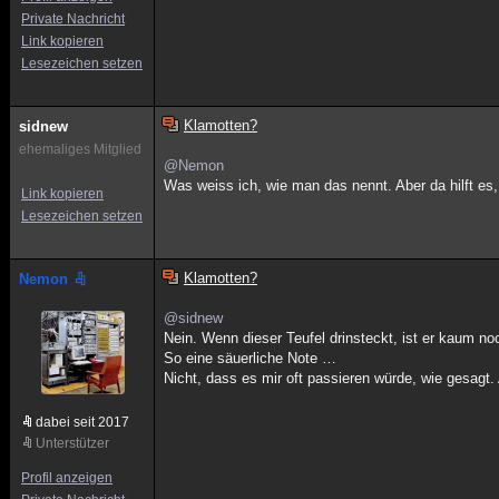
Private Nachricht
Link kopieren
Lesezeichen setzen
Klamotten?
sidnew
ehemaliges Mitglied
@Nemon
Was weiss ich, wie man das nennt. Aber da hilft e
Link kopieren
Lesezeichen setzen
Klamotten?
Nemon
@sidnew
Nein. Wenn dieser Teufel drinsteckt, ist er kaum no
So eine säuerliche Note …
Nicht, dass es mir oft passieren würde, wie gesagt
dabei seit 2017
Unterstützer
Profil anzeigen