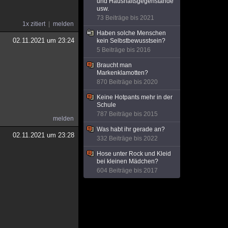
und Haushaltsgegenstände
usw.
73 Beiträge bis 2021
1x zitiert
melden
Haben solche Menschen
02.11.2021 um 23:24
kein Selbstbewusstsein?
5 Beiträge bis 2016
Braucht man
Markenklamotten?
870 Beiträge bis 2020
Keine Hotpants mehr in der
Schule
787 Beiträge bis 2015
melden
Was habt ihr gerade an?
02.11.2021 um 23:28
332 Beiträge bis 2022
Hose unter Rock und Kleid
bei kleinen Mädchen?
604 Beiträge bis 2017