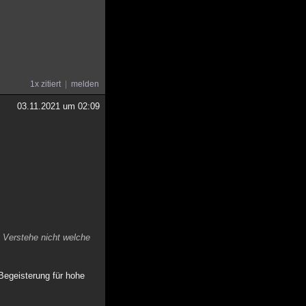
1x zitiert
melden
03.11.2021 um 02:09
. Verstehe nicht welche
Begeisterung für hohe