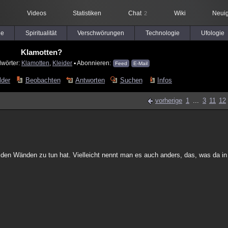
Videos
Statistiken
Chat
Wiki
Neuig
2
le
Spiritualität
Verschwörungen
Technologie
Ufologie
Klamotten?
lwörter:
Klamotten
,
Kleider
▪ Abonnieren:
Feed
E-Mail
lder
Beobachten
Antworten
Suchen
Infos
vorherige
1
...
3
11
12
den Wänden zu tun hat. Vielleicht nennt man es auch anders, das, was da in 