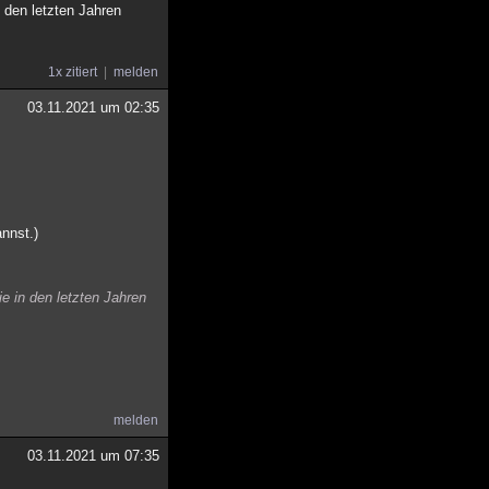
 den letzten Jahren
1x zitiert
melden
03.11.2021 um 02:35
nnst.)
e in den letzten Jahren
melden
03.11.2021 um 07:35