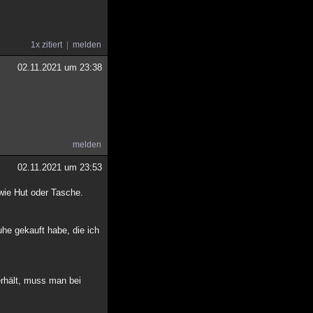
1x zitiert
melden
02.11.2021 um 23:38
melden
02.11.2021 um 23:53
 wie Hut oder Tasche.
uhe gekauft habe, die ich
erhält, muss man bei