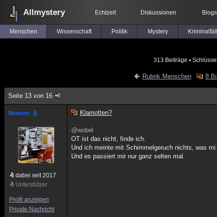
Allmystery
Echtzeit
Diskussionen
Blogs
Menschen
Wissenschaft
Politik
Mystery
Kriminalfäl
313 Beiträge
▪ Schlüsse
Rubrik Menschen
8 Bi
Seite 13 von 16
Klamotten?
Nemon
@wobel
OT ist das nicht, finde ich.
Und ich meinte mit Schimmelgeruch nichts, was mi 
Und es passiert mir nur ganz selten mal.
dabei seit 2017
Unterstützer
Profil anzeigen
Private Nachricht