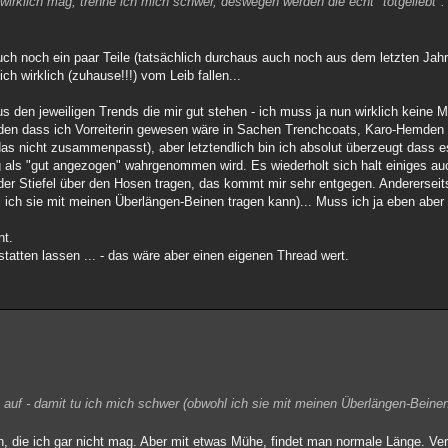
irklich mag, trenne ich mich schwer, deswegen werden die echt "totgeliebt".
 auch noch ein paar Teile (tatsächlich durchaus auch noch aus dem letzten Jahr
 wirklich (zuhause!!!) vom Leib fallen...
us den jeweiligen Trends die mir gut stehen - ich muss ja nun wirklich keine
bilden dass ich Vorreiterin gewesen wäre in Sachen Trenchcoats, Karo-Hemden 
 das nicht zusammenpasst), aber letztendlich bin ich absolut überzeugt dass 
ig als "gut angezogen" wahrgenommen wird. Es wiederholt sich halt einiges a
der Stiefel über den Hosen tragen, das kommt mir sehr entgegen. Andererse
 ich sie mit meinen Überlängen-Beinen tragen kann)... Muss ich ja eben abe
nt.
atten lassen ... - das wäre aber einen eigenen Thread wert.
f - damit tu ich mich schwer (obwohl ich sie mit meinen Überlängen-Beinen 
n, die ich gar nicht mag. Aber mit etwas Mühe, findet man normale Länge. Ve