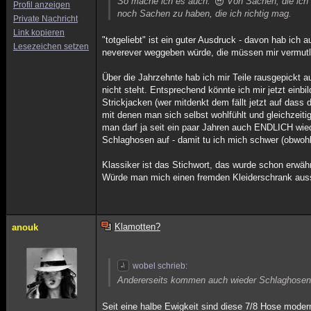
So mache ich es auch.
Von Sachen, die ich w
Profil anzeigen
noch Sachen zu haben, die ich richtig mag.
Private Nachricht
Link kopieren
"totgeliebt" ist ein guter Ausdruck - davon hab ich
Lesezeichen setzen
neverever weggeben würde, die müssen mir vermutlich
Über die Jahrzehnte hab ich mir Teile rausgepickt a
nicht steht. Entsprechend könnte ich mir jetzt ein
Strickjacken (wer mitdenkt dem fällt jetzt auf dass
mit denen man sich selbst wohlfühlt und gleichzeit
man darf ja seit ein paar Jahren auch ENDLICH wie
Schlaghosen auf - damit tu ich mich schwer (obwohl
Klassiker ist das Stichwort, das wurde schon erwäh
Würde man mich einen fremden Kleiderschrank ausst
Klamotten?
anouk
wobel schrieb:
Andererseits kommen auch wieder Schlaghosen au
Seit eine halbe Ewigkeit sind diese 7/8 Hose moder