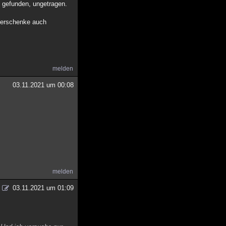
 gefunden, ungetragen.
verschenke auch
melden
03.11.2021 um 00:08
melden
03.11.2021 um 01:09