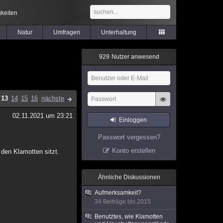
keiten
Natur
Umfragen
Unterhaltung
9
2
9
Nutzer anwesend
13
14
15
16
nächste
02.11.2021 um 23:21
Einloggen
Passwort vergessen?
Konto erstellen
den Klamotten sitzt.
Ähnliche Diskussionen
Aufmerksamkeit?
34 Beiträge bis 2015
Benutztes, wie Klamotten