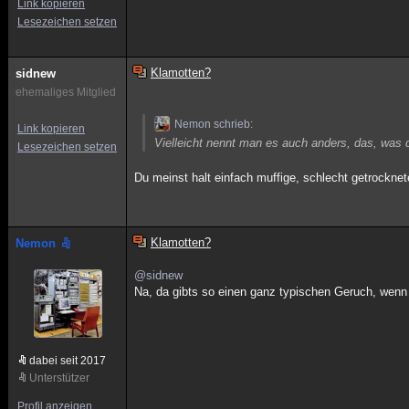
Link kopieren
Lesezeichen setzen
Klamotten?
sidnew
ehemaliges Mitglied
Nemon schrieb:
Link kopieren
Vielleicht nennt man es auch anders, das, was d
Lesezeichen setzen
Du meinst halt einfach muffige, schlecht getrockne
Klamotten?
Nemon
@sidnew
Na, da gibts so einen ganz typischen Geruch, wenn e
dabei seit 2017
Unterstützer
Profil anzeigen