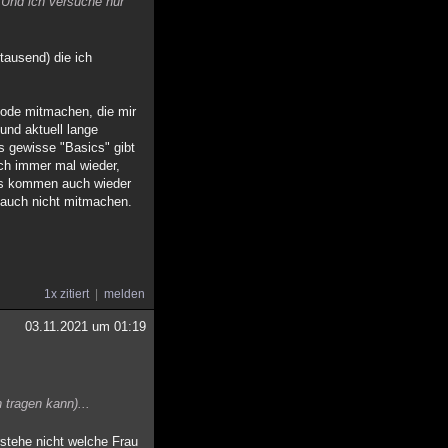
 Und ich versuche nur
tausend) die ich
 Mode mitmachen, die mir
und aktuell lange
es gewisse "Basics" gibt
uch immer mal wieder,
its kommen auch wieder
r auch nicht mitmachen.
1x zitiert
melden
03.11.2021 um 01:19
tragen kann)...
rstehe nicht welche Frau