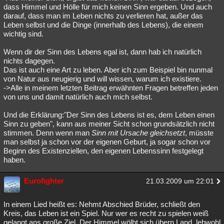
dass Himmel und Hölle für mich keinen Sinn ergeben. Und auch
darauf, dass man im Leben nichts zu verlieren hat, außer das
Leben selbst und die Dinge (innerhalb des Lebens), die einem
wichtig sind.
Wenn dir der Sinn des Lebens egal ist, dann hab ich natürlich
nichts dagegen.
Das ist auch eine Art zu leben. Aber ich zum Beispiel bin nunmal
von Natur aus neugierig und will wissen, warum ich existiere.
->Alle in meinem letzten Beitrag erwähnten Fragen betreffen jeden
von uns und damit natürlich auch mich selbst.
Und die Erklärung:"Der Sinn des Lebens ist es, dem Leben einen
Sinn zu geben", kann aus meiner Sicht schon grundsätzlich nicht
stimmen. Denn wenn man
Sinn mit Ursache gleichsetzt
, müsste
man selbst ja schon vor der eigenen Geburt, ja sogar schon vor
Beginn des Existenziellen, den eigenen Lebenssinn festgelegt
haben.
Eurofighter
21.03.2009 um 22:01
In einem Lied heißt es: Nehmt Abschied Brüder, schließt den
Kreis, das Leben ist ein Spiel. Nur wer es recht zu spielen weiß
gelangt ans große Ziel. Der Himmel wölbt sich übern Land, lebwohl