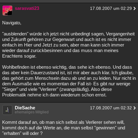
Besucht
Teilgenommen
Alle
Neue
Geschlossen
sarasvati23
17.08.2007 um 02:29
Lesenswert
Schlüsselwörter
Navigato,
"ausblenden" würde ich jetzt nicht unbedingt sagen, Vergangenheit
und Zukunft gehören zur Gegenwart und auch ist es nicht immer
einfach im Hier und Jetzt zu sein, aber man kann sich immer
wieder darauf zurückbesinnen und das muss man meines
Erachtens sogar.
Wohlbefinden ist ebenso wichtig, das sehe ich ebenso. Und dass
das aber kein Dauerzustand ist, ist mir aber auch klar. Ich glaube,
das gehört zum Menschsein dazu ab und an zu leiden. Nur nicht in
dem Ausmaße wie es momentan der Fall ist- Es gibt nur wenige
"Sieger" und viele "Verlierer" (zwangsläufig). Also diese
Problematik nehme ich dann wiederum schon ernst.
DieSache
17.08.2007 um 02:32
ehemaliges Mitglied
Kommt darauf an, ob man sich selbst als Verlierer sehen will,
kommt doch auf die Werte an, die man selbst "gewinnen" und
"erhalten" will oder ?