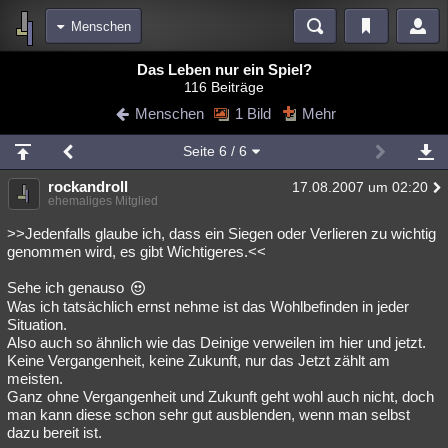
Menschen
Bereiche
Das Leben nur ein Spiel?
116 Beiträge
Echtzeit
Diskussionen
Blogs
Videos
Statistiken
Menschen
1 Bild
Mehr
Chat
Wiki
Neuigkeiten
Seite
6
/ 6
meine Rubriken
rockandroll
17.08.2007 um 02:20
Menschen
Wissenschaft
Politik
Mystery
Kriminalfälle
ehemaliges Mitglied
Spiritualität
Verschwörungen
Technologie
Ufologie
>>Jedenfalls glaube ich, dass ein Siegen oder Verlieren zu wichtig
genommen wird, es gibt Wichtigeres.<<
Natur
Umfragen
Unterhaltung
Sehe ich genauso
weitere Rubriken
Was ich tatsächlich ernst nehme ist das Wohlbefinden in jeder
Situation.
Philosophie
Träume
Orte
Esoterik
Literatur
Also auch so ähnlich wie das Deinige verweilen im hier und jetzt.
Keine Vergangenheit, keine Zukunft, nur das Jetzt zählt am
Astronomie
Helpdesk
Gruppen
Gaming
Filme
meisten.
Ganz ohne Vergangenheit und Zukunft geht wohl auch nicht, doch
Musik
Clash
Verbesserungen
Allmystery
English
man kann diese schon sehr gut ausblenden, wenn man selbst
dazu bereit ist.
Übersichten