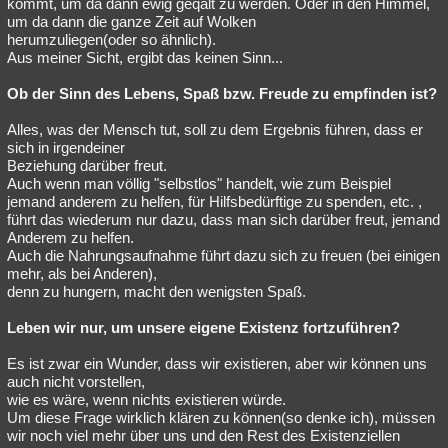
kommt, um da dann ewig geqält zu werden. Oder in den Himmel,
um da dann die ganze Zeit auf Wolken
herumzuliegen(oder so ähnlich).
Aus meiner Sicht, ergibt das keinen Sinn...
Ob der Sinn des Lebens, Spaß bzw. Freude zu empfinden ist?
Alles, was der Mensch tut, soll zu dem Ergebnis führen, dass er
sich in irgendeiner
Beziehung darüber freut.
Auch wenn man völlig "selbstlos" handelt, wie zum Beispiel
jemand anderem zu helfen, für Hilfsbedürftige zu spenden, etc. ,
führt das wiederum nur dazu, dass man sich darüber freut, jemand
Anderem zu helfen.
Auch die Nahrungsaufnahme führt dazu sich zu freuen (bei einigen
mehr, als bei Anderen),
denn zu hungern, macht den wenigsten Spaß.
Leben wir nur, um unsere eigene Existenz fortzuführen?
Es ist zwar ein Wunder, dass wir existieren, aber wir können uns
auch nicht vorstellen,
wie es wäre, wenn nichts existieren würde.
Um diese Frage wirklich klären zu können(so denke ich), müssen
wir noch viel mehr über uns und den Rest des Existenziellen