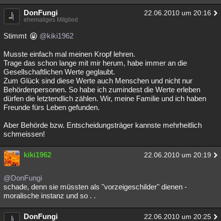
Besucht
Teilgenommen
Alle
Neue
Geschlossen
DonFungi
22.06.2010 um 20:16
ehemaliges Mitglied
Lesenswert
Schlüsselwörter
Stimmt
@kiki1962
Musste einfach mal meinen Kropf lehren.
Trage das schon lange mit mir herum, habe immer an die
Gesellschaftlichen Werte geglaubt.
Zum Glück sind diese Werte auch Menschen und nicht nur
Behördenpersonen. So habe ich zumindest die Werte erleben
dürfen die letztendlich zählen. Wir, meine Familie und ich haben
Freunde fürs Leben gefunden.
Aber Behörde bzw. Entscheidungsträger kannste mehrheitlich
schmeissen!
kiki1962
22.06.2010 um 20:19
@DonFungi
schade, denn sie müssten als "vorzeigeschilder" dienen -
moralische instanz und so . .
DonFungi
22.06.2010 um 20:25