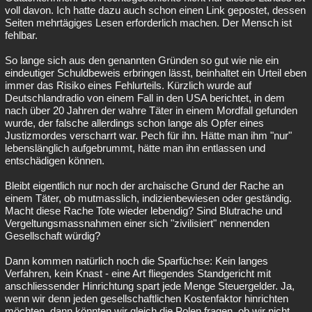
voll davon. Ich hatte dazu auch schon einen Link gepostet, dessen
Seiten mehrtägiges Lesen erforderlich machen. Der Mensch ist
fehlbar.
So lange sich aus den genannten Gründen so gut wie nie ein
eindeutiger Schuldbeweis erbringen lässt, beinhaltet ein Urteil eben
immer das Risiko eines Fehlurteils. Kürzlich wurde auf
Deutschlandradio von einem Fall in den USA berichtet, in dem
nach über 20 Jahren der wahre Täter in einem Mordfall gefunden
wurde, der falsche allerdings schon lange als Opfer eines
Justizmordes verscharrt war. Pech für ihn. Hätte man ihm "nur"
lebenslänglich aufgebrummt, hätte man ihn entlassen und
entschädigen können.
Bleibt eigentlich nur noch der archaische Grund der Rache an
einem Täter, ob mutmasslich, indizienbewiesen oder geständig.
Macht diese Rache Tote wieder lebendig? Sind Blutrache und
Vergeltungsmassnahmen einer sich "zivilisiert" nennenden
Gesellschaft würdig?
Dann kommen natürlich noch die Sparfüchse: Kein langes
Verfahren, kein Knast - eine Art fliegendes Standgericht mit
anschliessender Hinrichtung spart jede Menge Steuergelder. Ja,
wenn wir denn jeden gesellschaftlichen Kostenfaktor hinrichten
möchten, dann könnten wir gleich die Polen fragen, ob wir nicht