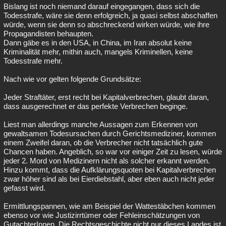
Bislang ist noch niemand darauf eingegangen, dass sich die
Todesstrafe, wäre sie denn erfolgreich, ja quasi selbst abschaffen
würde, wenn sie denn so abschreckend wirken würde, wie ihre
Propagandisten behaupten.
Dann gäbe es in den USA, in China, im Iran absolut keine
Kriminalität mehr, mithin auch, mangels Kriminellen, keine
Todesstrafe mehr.
Nach wie vor gelten folgende Grundsätze:
Jeder Straftäter, erst recht bei Kapitalverbrechen, glaubt daran,
dass ausgerechnet er das perfekte Verbrechen beginge.
Liest man allerdings manche Aussagen zum Erkennen von
gewaltsamen Todesursachen durch Gerichtsmediziner, kommen
einem Zweifel daran, ob die Verbrecher nicht tatsächlich gute
Chancen haben. Angeblich, so war vor einiger Zeit zu lesen, würde
jeder 2. Mord von Medizinern nicht als solcher erkannt werden.
Hinzu kommt, dass die Aufklärungsquoten bei Kapitalverbrechen
zwar höher sind als bei Eierdiebstahl, aber eben auch nicht jeder
gefasst wird.
Ermittlungspannen, wie am Beispiel der Wattestäbchen kommen
ebenso vor wie Justizirrtümer oder Fehleinschätzungen von
GutachterInnen. Die Rechtsgeschichte nicht nur dieses Landes ist