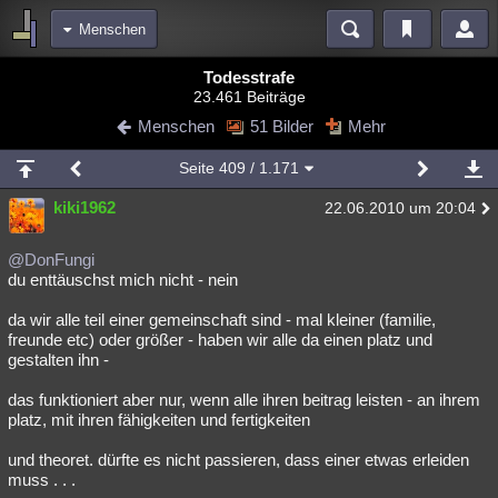
Menschen
Bereiche
Todesstrafe
23.461 Beiträge
Echtzeit
Diskussionen
Blogs
Videos
Statistiken
Menschen
51 Bilder
Mehr
Chat
Wiki
Neuigkeiten
Seite
409
/ 1.171
meine Rubriken
kiki1962
22.06.2010 um 20:04
Menschen
Wissenschaft
Politik
Mystery
Kriminalfälle
Spiritualität
Verschwörungen
Technologie
Ufologie
@DonFungi
du enttäuschst mich nicht - nein
Natur
Umfragen
Unterhaltung
da wir alle teil einer gemeinschaft sind - mal kleiner (familie,
weitere Rubriken
freunde etc) oder größer - haben wir alle da einen platz und
gestalten ihn -
Philosophie
Träume
Orte
Esoterik
Literatur
das funktioniert aber nur, wenn alle ihren beitrag leisten - an ihrem
Astronomie
Helpdesk
Gruppen
Gaming
Filme
platz, mit ihren fähigkeiten und fertigkeiten
Musik
Clash
Verbesserungen
Allmystery
English
und theoret. dürfte es nicht passieren, dass einer etwas erleiden
muss . . .
Übersichten