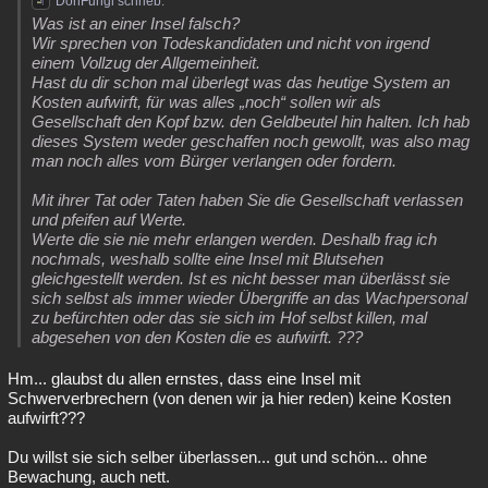
DonFungi schrieb:
Was ist an einer Insel falsch?
Wir sprechen von Todeskandidaten und nicht von irgend
einem Vollzug der Allgemeinheit.
Hast du dir schon mal überlegt was das heutige System an
Kosten aufwirft, für was alles „noch“ sollen wir als
Gesellschaft den Kopf bzw. den Geldbeutel hin halten. Ich hab
dieses System weder geschaffen noch gewollt, was also mag
man noch alles vom Bürger verlangen oder fordern.
Mit ihrer Tat oder Taten haben Sie die Gesellschaft verlassen
und pfeifen auf Werte.
Werte die sie nie mehr erlangen werden. Deshalb frag ich
nochmals, weshalb sollte eine Insel mit Blutsehen
gleichgestellt werden. Ist es nicht besser man überlässt sie
sich selbst als immer wieder Übergriffe an das Wachpersonal
zu befürchten oder das sie sich im Hof selbst killen, mal
abgesehen von den Kosten die es aufwirft. ???
Hm... glaubst du allen ernstes, dass eine Insel mit
Schwerverbrechern (von denen wir ja hier reden) keine Kosten
aufwirft???
Du willst sie sich selber überlassen... gut und schön... ohne
Bewachung, auch nett.