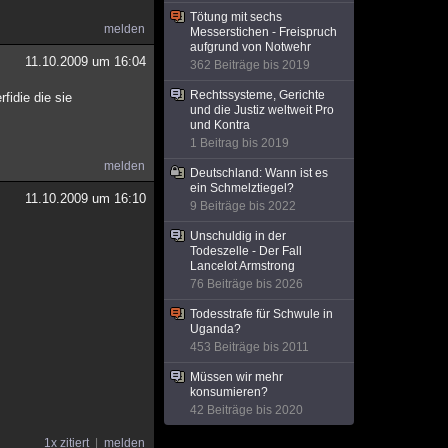
Tötung mit sechs
melden
Messerstichen - Freispruch
aufgrund von Notwehr
11.10.2009 um 16:04
362 Beiträge bis 2019
Rechtssysteme, Gerichte
fidie die sie
und die Justiz weltweit Pro
und Kontra
1 Beitrag bis 2019
melden
Deutschland: Wann ist es
ein Schmelztiegel?
11.10.2009 um 16:10
9 Beiträge bis 2022
Unschuldig in der
Todeszelle - Der Fall
Lancelot Armstrong
76 Beiträge bis 2026
Todesstrafe für Schwule in
Uganda?
453 Beiträge bis 2011
Müssen wir mehr
konsumieren?
42 Beiträge bis 2020
1x zitiert
melden