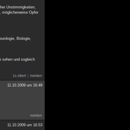
cher Unstimmigkeiten,
, möglicherweise Opfer
urologie, Biologie,
se sehen und sogleich
1x zitiert
melden
11.10.2009 um 16:49
melden
11.10.2009 um 16:53