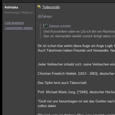
Todesstrafe
Ashitaka
ehemaliges Mitglied
@Zakayo
Link kopieren
Zakayo schrieb:
Lesezeichen setzen
Und Ausserdem wäre es (Ja ich bin ein Rachsüch
Das es niemanden wieder zurück bringt weiss ich
Dir ist schon klar wohin diese Auge um Auge Logik f
Auch TäterInnen haben Freunde und Verwandte. Nunj
Jeder Verbrecher sträubt sich, seine Verbrechen ei
Christian Friedrich Hebbel, (1813 - 1863), deutscher
Das Opfer lernt auch Täterschaft.
Prof. Michael Marie Jung, (*1940), deutscher Hochsc
"Groll mit uns herumtragen ist wie das Greifen na
selbst dabei.