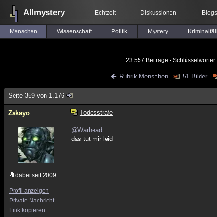
Allmystery
Echtzeit
Diskussionen
Blogs
Menschen
Wissenschaft
Politik
Mystery
Kriminalfäl
23.557 Beiträge
▪ Schlüsselwörter
Rubrik Menschen
51 Bilder
Seite 359 von 1.176
Todesstrafe
Zakayo
@Warhead
das tut mir leid
dabei seit 2009
Profil anzeigen
Private Nachricht
Link kopieren