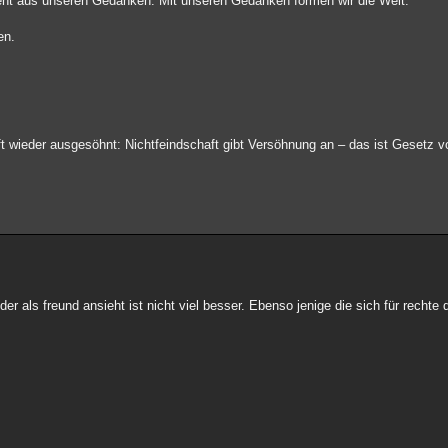
steht aus unseren Gedanken. Mit unseren Gedanken formen wir die Welt.
en.
 wieder ausgesöhnt: Nichtfeindschaft gibt Versöhnung an – das ist Gesetz v
oder als freund ansieht ist nicht viel besser. Ebenso jenige die sich für rechte 