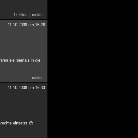
1x zitiert
melden
11.10.2009 um 16:26
ren sie niemals in die
melden
11.10.2009 um 16:33
nrechte einsetzt