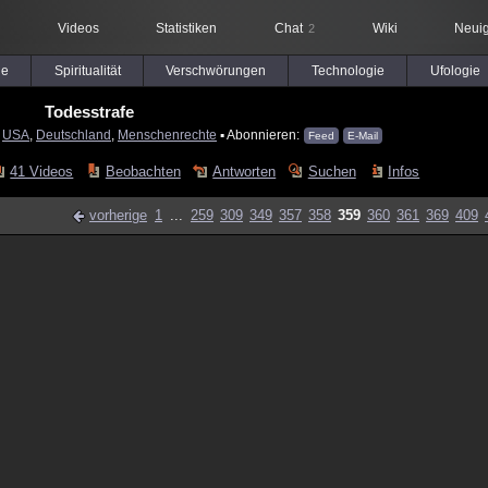
Videos
Statistiken
Chat
Wiki
Neuig
2
le
Spiritualität
Verschwörungen
Technologie
Ufologie
Todesstrafe
:
USA
,
Deutschland
,
Menschenrechte
▪ Abonnieren:
Feed
E-Mail
41 Videos
Beobachten
Antworten
Suchen
Infos
vorherige
1
...
259
309
349
357
358
359
360
361
369
409