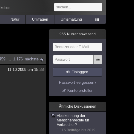
keiten
Natur
Umfragen
Unterhaltung
9
6
5
Nutzer anwesend
459
...
1.176
nächste
11.10.2009 um 15:38
Einloggen
Passwort vergessen?
Konto erstellen
Ähnliche Diskussionen
Aberkennung der
Menschenrechte für
Verbrecher?
1.116 Beiträge bis 2019