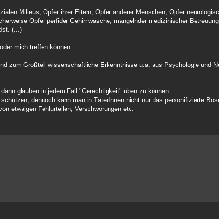
zialen Milieus, Opfer ihrer Eltern, Opfer anderer Menschen, Opfer neurologis
cherweise Opfer perfider Gehirnwäsche, mangelnder medizinischer Betreuung
t. (...)
oder mich treffen können.
sind zum Großteil wissenschaftliche Erkenntnisse u.a. aus Psychologie und Ne
d dann glauben in jedem Fall "Gerechtigkeit" üben zu können.
u schützen, dennoch kann man in TäterInnen nicht nur das personifizierte Bö
on etwaigen Fehlurteilen, Verschwörungen etc.