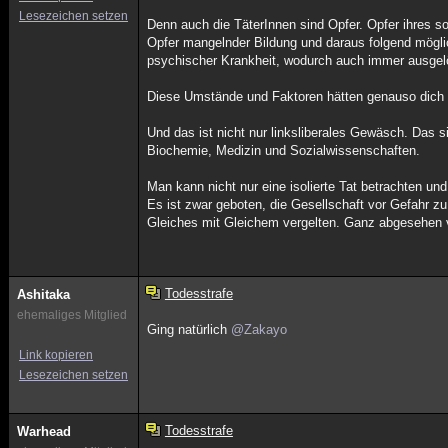
Lesezeichen setzen
Denn auch die TäterInnen sind Opfer. Opfer ihres so
Opfer mangelnder Bildung und daraus folgend mögli
psychischer Krankheit, wodurch auch immer ausgelös
Diese Umstände und Faktoren hätten genauso dich 
Und das ist nicht nur linksliberales Gewäsch. Das 
Biochemie, Medizin und Sozialwissenschaften.
Man kann nicht nur eine isolierte Tat betrachten un
Es ist zwar geboten, die Gesellschaft vor Gefahr z
Gleiches mit Gleichem vergelten. Ganz abgesehen v
Todesstrafe
Ashitaka
ehemaliges Mitglied
Ging natürlich
@Zakayo
Link kopieren
Lesezeichen setzen
Todesstrafe
Warhead