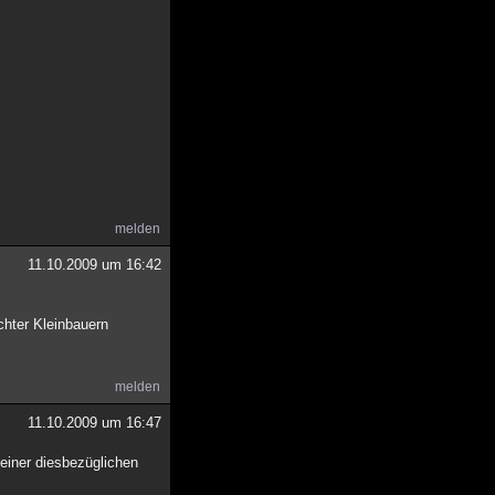
melden
11.10.2009 um 16:42
chter Kleinbauern
melden
11.10.2009 um 16:47
 deiner diesbezüglichen