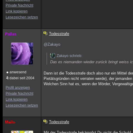
Private Nachricht
Link kopieren
Lesezeichen setzen
Todesstrafe
Pallas
@Zakayo
Zakayo schrieb:
Das es niemanden wieder zurück bringt weiss ich
anwesend
Dann ist die Todesstrafe doch also nur ein Mittel d
dabei seit 2004
Pietätsgründen nicht verraten werde), der jemanden 
Welchen Sinn hat es, wenn der Mörder, Vergewalti
Profil anzeigen
Private Nachricht
Link kopieren
Lesezeichen setzen
Todesstrafe
Mailo
Mit der Todesstrafe bekämpfst Du nicht die Schuld.