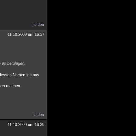
melden
11.10.2009 um 16:37
e es beruhigen.
n (dessen Namen ich aus
ehen machen.
melden
11.10.2009 um 16:39