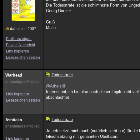
Die Todesstrafe ist die schlimmste Form von Unged
Georg Danzer
Gruß
Mailo
dabei seit 2007
Profil anzeigen
Private Nachricht
Link kopieren
Lesezeichen setzen
Todesstrafe
Warhead
ehemaliges Mitglied
@AtheistIII
Interessant,ich bin also nach dieser Logik nicht vi
Link kopieren
abschlachtet
Lesezeichen setzen
Todesstrafe
Ashitaka
ehemaliges Mitglied
Ja, ich setze mich auch (natürlich nicht nur) für di
Gleichsetzung mit genannten Übeltaten.
Link kopieren