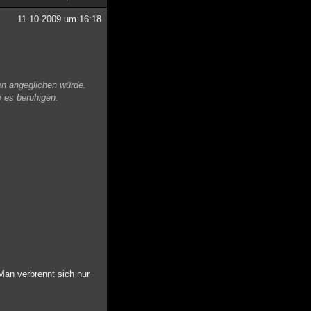
11.10.2009 um 16:18
en angeglichen würde.
e es beruhigen.
Man verbrennt sich nur