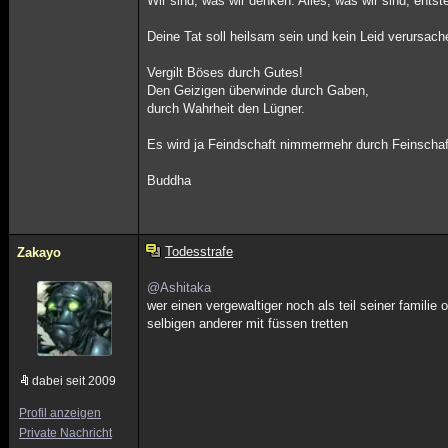
Wir sind, was wir denken. Alles, was wir sind, ent
Deine Tat soll heilsam sein und kein Leid verursach
Vergilt Böses durch Gutes!
Den Geizigen überwinde durch Gaben,
durch Wahrheit den Lügner.
Es wird ja Feindschaft nimmermehr durch Feinschaft
Buddha
Todesstrafe
Zakayo
@Ashitaka
wer einen vergewaltiger noch als teil seiner familie 
selbigen anderer mit füssen tretten
dabei seit 2009
Profil anzeigen
Private Nachricht