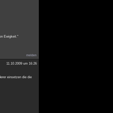
on Ewigkeit."
melden
11.10.2009 um 16:26
derer einsetzen die die