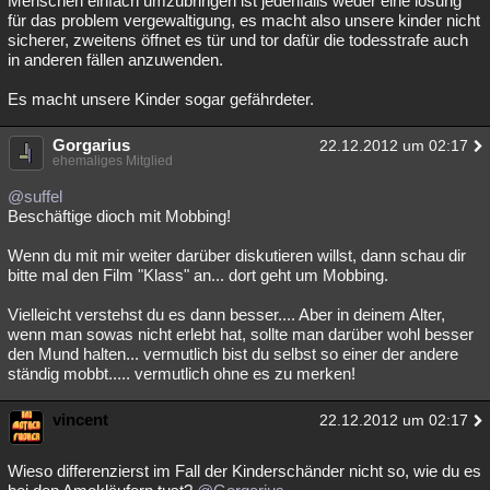
Menschen einfach umzubringen ist jedenfalls weder eine lösung
für das problem vergewaltigung, es macht also unsere kinder nicht
Besucht
Teilgenommen
Alle
Neue
Geschlossen
sicherer, zweitens öffnet es tür und tor dafür die todesstrafe auch
in anderen fällen anzuwenden.
Lesenswert
Schlüsselwörter
Es macht unsere Kinder sogar gefährdeter.
Gorgarius
22.12.2012 um 02:17
ehemaliges Mitglied
@suffel
Beschäftige dioch mit Mobbing!
Wenn du mit mir weiter darüber diskutieren willst, dann schau dir
bitte mal den Film "Klass" an... dort geht um Mobbing.
Vielleicht verstehst du es dann besser.... Aber in deinem Alter,
wenn man sowas nicht erlebt hat, sollte man darüber wohl besser
den Mund halten... vermutlich bist du selbst so einer der andere
ständig mobbt..... vermutlich ohne es zu merken!
vincent
22.12.2012 um 02:17
Wieso differenzierst im Fall der Kinderschänder nicht so, wie du es