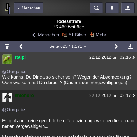
Menschen
Bereiche
Todesstrafe
23.460 Beiträge
Echtzeit
Diskussionen
Blogs
Videos
Statistiken
Menschen
51 Bilder
Mehr
Chat
Wiki
Neuigkeiten
2
Seite
623
/ 1.171
meine Rubriken
raupi
22.12.2012 um 02:16
Menschen
Wissenschaft
Politik
Mystery
Kriminalfälle
Spiritualität
Verschwörungen
Technologie
Ufologie
@Gorgarius
Wie kannst Du Dir da so sicher sein? Wegen der Abschreckung?
Oder wie kommst Du darauf ? (Das mit den Vergewaltigungen).
Natur
Umfragen
Unterhaltung
weitere Rubriken
shionoro
22.12.2012 um 02:17
Philosophie
Träume
Orte
Esoterik
Literatur
@Gorgarius
Astronomie
Helpdesk
Gruppen
Gaming
Filme
Es gibt aber keine gerichtliche differenzierung zwischen fiesen und
Musik
Clash
Verbesserungen
Allmystery
English
netten vergewaltigern....
Übersichten