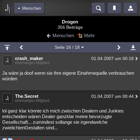
Menschen
Bereiche
Drogen
356 Beiträge
Echtzeit
Diskussionen
Blogs
Videos
Statistiken
Menschen
Mehr
Chat
Wiki
Neuigkeiten
2
Seite
16
/ 18
meine Rubriken
crash_maker
01.04.2007 um 00:18
Menschen
Wissenschaft
Politik
Mystery
Kriminalfälle
ehemaliges Mitglied
Spiritualität
Verschwörungen
Technologie
Ufologie
Ja wäre ja doof wenn sie ihre eigene Einahmequelle verbrauchen
würden
Natur
Umfragen
Unterhaltung
weitere Rubriken
The.Secret
01.04.2007 um 00:44
ehemaliges Mitglied
Philosophie
Träume
Orte
Esoterik
Literatur
lol ganz klar könnte ich mich zwischen Dealern und Junkies
Astronomie
Helpdesk
Gruppen
Gaming
Filme
entscheiden wären Dealer ganzklar meine bevorzugte
Gesellschaft... zumindest sollange sie irgendwelche
zwielichtenGestalten sind...
Musik
Clash
Verbesserungen
Allmystery
English
Übersichten