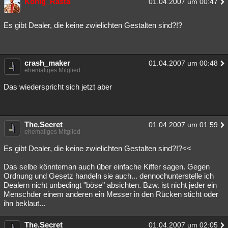
König_Rasta
01.04.2007 um 00:47
Besucht
Teilgenommen
Alle
Neue
Geschlossen
Es gibt Dealer, die keine zwielichten Gestalten sind?!?
Lesenswert
Schlüsselwörter
crash_maker
01.04.2007 um 00:48
ehemaliges Mitglied
Das wiederspricht sich jetzt aber
The.Secret
01.04.2007 um 01:59
ehemaliges Mitglied
Es gibt Dealer, die keine zwielichten Gestalten sind?!?<<
Das selbe könnteman auch über einfache Kiffer sagen. Gegen
Ordnung und Gesetz handeln sie auch... dennochunterstelle ich
Dealern nicht unbedingt "böse" absichten. Bzw. ist nicht jeder ein
Menschder einem anderen ein Messer in den Rücken sticht oder
ihn beklaut...
The.Secret
01.04.2007 um 02:05