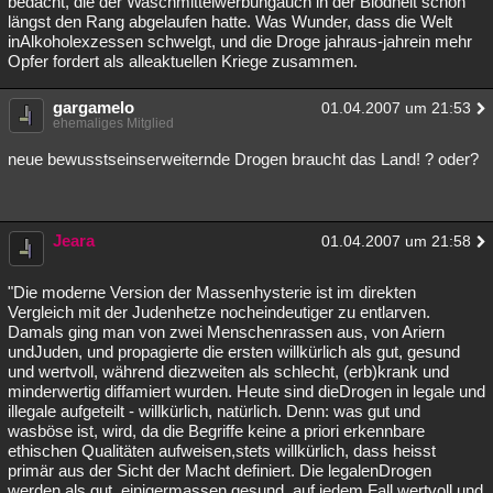
bedacht, die der Waschmittelwerbungauch in der Blödheit schon
längst den Rang abgelaufen hatte. Was Wunder, dass die Welt
inAlkoholexzessen schwelgt, und die Droge jahraus-jahrein mehr
Opfer fordert als alleaktuellen Kriege zusammen.
gargamelo
01.04.2007 um 21:53
ehemaliges Mitglied
neue bewusstseinserweiternde Drogen braucht das Land! ? oder?
Jeara
01.04.2007 um 21:58
"Die moderne Version der Massenhysterie ist im direkten
Vergleich mit der Judenhetze nocheindeutiger zu entlarven.
Damals ging man von zwei Menschenrassen aus, von Ariern
undJuden, und propagierte die ersten willkürlich als gut, gesund
und wertvoll, während diezweiten als schlecht, (erb)krank und
minderwertig diffamiert wurden. Heute sind dieDrogen in legale und
illegale aufgeteilt - willkürlich, natürlich. Denn: was gut und
wasböse ist, wird, da die Begriffe keine a priori erkennbare
ethischen Qualitäten aufweisen,stets willkürlich, dass heisst
primär aus der Sicht der Macht definiert. Die legalenDrogen
werden als gut, einigermassen gesund, auf jedem Fall wertvoll und