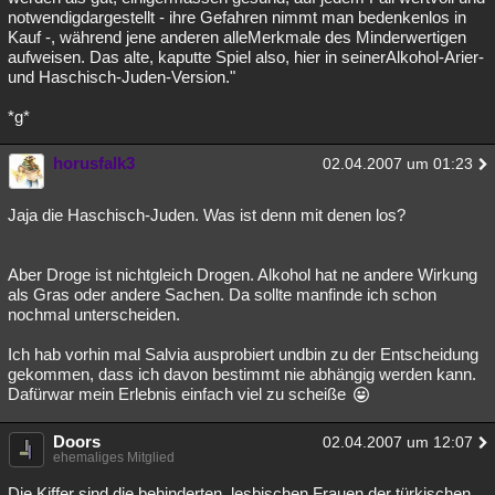
notwendigdargestellt - ihre Gefahren nimmt man bedenkenlos in
Kauf -, während jene anderen alleMerkmale des Minderwertigen
aufweisen. Das alte, kaputte Spiel also, hier in seinerAlkohol-Arier-
und Haschisch-Juden-Version."
*g*
horusfalk3
02.04.2007 um 01:23
Jaja die Haschisch-Juden. Was ist denn mit denen los?
Aber Droge ist nichtgleich Drogen. Alkohol hat ne andere Wirkung
als Gras oder andere Sachen. Da sollte manfinde ich schon
nochmal unterscheiden.
Ich hab vorhin mal Salvia ausprobiert undbin zu der Entscheidung
gekommen, dass ich davon bestimmt nie abhängig werden kann.
Dafürwar mein Erlebnis einfach viel zu scheiße
Doors
02.04.2007 um 12:07
ehemaliges Mitglied
Die Kiffer sind die behinderten, lesbischen Frauen der türkischen