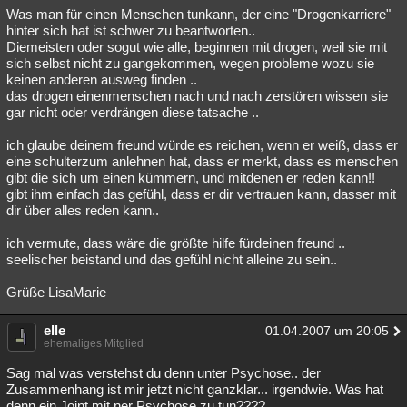
Was man für einen Menschen tunkann, der eine "Drogenkarriere"
hinter sich hat ist schwer zu beantworten..
Diemeisten oder sogut wie alle, beginnen mit drogen, weil sie mit
sich selbst nicht zu gangekommen, wegen probleme wozu sie
keinen anderen ausweg finden ..
das drogen einenmenschen nach und nach zerstören wissen sie
gar nicht oder verdrängen diese tatsache ..
ich glaube deinem freund würde es reichen, wenn er weiß, dass er
eine schulterzum anlehnen hat, dass er merkt, dass es menschen
gibt die sich um einen kümmern, und mitdenen er reden kann!!
gibt ihm einfach das gefühl, dass er dir vertrauen kann, dasser mit
dir über alles reden kann..
ich vermute, dass wäre die größte hilfe fürdeinen freund ..
seelischer beistand und das gefühl nicht alleine zu sein..
Grüße LisaMarie
elle
01.04.2007 um 20:05
ehemaliges Mitglied
Sag mal was verstehst du denn unter Psychose.. der
Zusammenhang ist mir jetzt nicht ganzklar... irgendwie. Was hat
denn ein Joint mit ner Psychose zu tun????