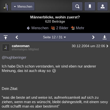
Menschen
Bereiche
Männerblicke, wohin zuerst?
620 Beiträge
Echtzeit
Diskussionen
Blogs
Videos
Statistiken
Menschen
2 Bilder
Mehr
Chat
Wiki
Neuigkeiten
2
Seite
12
/ 31
meine Rubriken
catwoman
30.12.2004 um 22:06
Menschen
Wissenschaft
Politik
Mystery
Kriminalfälle
ehemaliges Mitglied
Spiritualität
Verschwörungen
Technologie
Ufologie
@hughberinger
Ich habe Dich schon verstanden, wir sind eben nur anderer
Natur
Umfragen
Unterhaltung
Meinung, das ist auch okay so
weitere Rubriken
Philosophie
Träume
Orte
Esoterik
Literatur
Dein Zitat:
Astronomie
Helpdesk
Gruppen
Gaming
Filme
"was die beste art und weise ist, aufmerksamkeit auf sich zu
Musik
Clash
Verbesserungen
Allmystery
English
ziehen, wenn man es wünscht, bleibt dahingestellt, mit einem sexy
outfit schafft man es aber bestimmt"
Übersichten