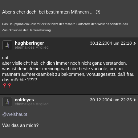
Besucht
Teilgenommen
Alle
Neue
Geschlossen
Aber sicher doch, bei bestimmten Männern ...
Lesenswert
Schlüsselwörter
Das Hauptproblem unserer Zeit ist nicht der rasante Fortschritt des Wissens,sondern das
Zurückbleiben der Herzensbildung.
hughberinger
30.12.2004 um 22:18
ehemaliges Mitglied
cat
aber vielleicht hab ich dich immer noch nicht ganz verstanden,
was ist denn deiner meinung nach die beste variante, um bei
männern aufmerksamkeit zu bekommen, vorausgesetzt, daß frau
das möchte ????
coldeyes
30.12.2004 um 22:25
ehemaliges Mitglied
@weishaupt
War das an mich?