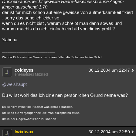
Dunkelbraune, leicht gewellte Haare-haselnussbraune Augen-
jünger aussehend-1,70
der ist für mich schon auf eine gewisse von aufmerksamkeit fixiert
, sorry das sehe ich leider so .
wenn du es nicht bist , warum schreibt man dann sowas und
warum machts du nicht einfach ein bild von dir ins profil ?
Sabrina
_____________________________
Wende Dich stets der Sonne zu , dann fallen die Schatten hinter Dich !
coldeyes
30.12.2004 um 22:47
ehemaliges Mitglied
@weishaupt
Du willst wohl das ich dir einen persönlichen Grund nenne was?
Es ist nicht immer die Realität was gerade passiert,
oft ist es die Vergangenheit, die man akzeptieren muss,
um in der Gegenwart leben zu können-
twixtwax
30.12.2004 um 22:50