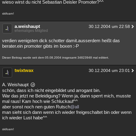
wieso wirst du nicht Sebastian Deisler Promoter?^^
skifoarn!
a.weishaupt
30.12.2004 um 22:58
ehemaliges Mitglied
verdien wenigsten dick schotter damit.ausserdem heißt das
berater.ein promoter gibts im boxen :-P
Dieser Beitrag wurde seit dem 05.08.2004 insgesamt 34823948 mal editiert.
twixtwax
30.12.2004 um 23:01
A. Weishaupt
schön, dass ich nicht eingebildet und arrogant bin.
War das jetzt ne Beleidigung? Wenn ja, dann sperrt mich, musste
mal raus! Kam hoch wie Schluckauf^^
aber sonst noch nen guten Rutsch
@all
man sieht sich dann wenn ich wieder freigeschaltet bin oder wenn
ich wieder Lust habe^^
skifoarn!