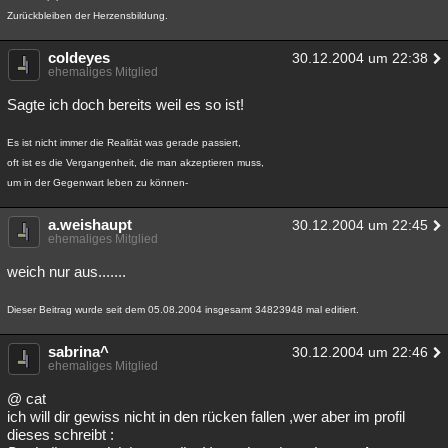
Zurückbleiben der Herzensbildung.
coldeyes
30.12.2004 um 22:38
ehemaliges Mitglied
Sagte ich doch bereits weil es so ist!
Es ist nicht immer die Realität was gerade passiert,
oft ist es die Vergangenheit, die man akzeptieren muss,
um in der Gegenwart leben zu können-
a.weishaupt
30.12.2004 um 22:45
ehemaliges Mitglied
weich nur aus.......
Dieser Beitrag wurde seit dem 05.08.2004 insgesamt 34823948 mal editiert.
sabrina^
30.12.2004 um 22:46
ehemaliges Mitglied
@ cat
ich will dir gewiss nicht in den rücken fallen ,wer aber im profil
dieses schreibt :