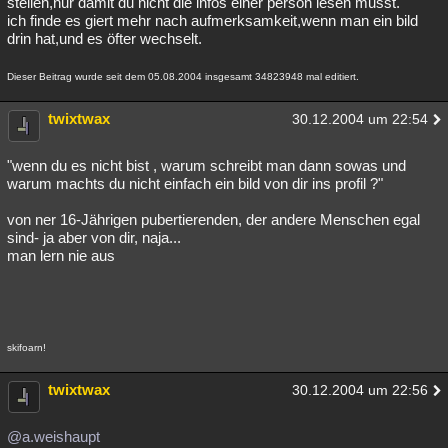
stellen,nur damit du nicht die infos einer person lesen musst.
ich finde es giert mehr nach aufmerksamkeit,wenn man ein bild
drin hat,und es öfter wechselt.
Dieser Beitrag wurde seit dem 05.08.2004 insgesamt 34823948 mal editiert.
twixtwax
30.12.2004 um 22:54
"wenn du es nicht bist , warum schreibt man dann sowas und
warum machts du nicht einfach ein bild von dir ins profil ?"
von ner 16-Jährigen pubertierenden, der andere Menschen egal
sind- ja aber von dir, naja...
man lern nie aus
skifoarn!
twixtwax
30.12.2004 um 22:56
@a.weishaupt