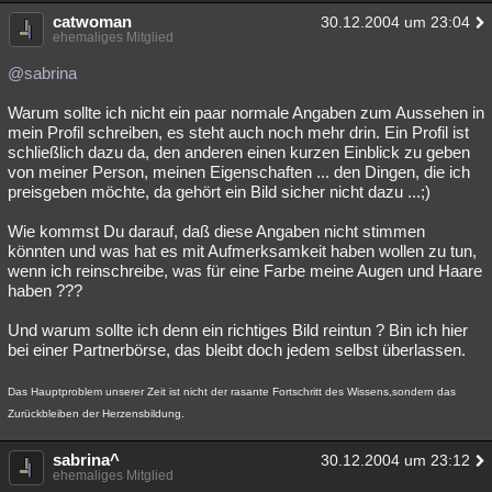
catwoman
30.12.2004 um 23:04
ehemaliges Mitglied
@sabrina
Warum sollte ich nicht ein paar normale Angaben zum Aussehen in
mein Profil schreiben, es steht auch noch mehr drin. Ein Profil ist
schließlich dazu da, den anderen einen kurzen Einblick zu geben
von meiner Person, meinen Eigenschaften ... den Dingen, die ich
preisgeben möchte, da gehört ein Bild sicher nicht dazu ...;)
Wie kommst Du darauf, daß diese Angaben nicht stimmen
könnten und was hat es mit Aufmerksamkeit haben wollen zu tun,
wenn ich reinschreibe, was für eine Farbe meine Augen und Haare
haben ???
Und warum sollte ich denn ein richtiges Bild reintun ? Bin ich hier
bei einer Partnerbörse, das bleibt doch jedem selbst überlassen.
Das Hauptproblem unserer Zeit ist nicht der rasante Fortschritt des Wissens,sondern das
Zurückbleiben der Herzensbildung.
sabrina^
30.12.2004 um 23:12
ehemaliges Mitglied