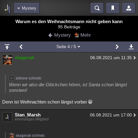
Mystery
Bereiche
Warum es den Weihnachtsmann nicht geben kann
95 Beiträge
Echtzeit
Diskussionen
Blogs
Videos
Statistiken
Mystery
Mehr
Chat
Wiki
Neuigkeiten
2
Seite
4
/ 5
meine Rubriken
skagerak
06.08.2021 um 11:35
Menschen
Wissenschaft
Politik
Mystery
Kriminalfälle
Spiritualität
Verschwörungen
Technologie
Ufologie
sidnew schrieb:
Natur
Umfragen
Unterhaltung
Wenn wir also die Glöckchen hören, ist Santa schon längst
sonstwo!
weitere Rubriken
Denn ist Weihnachten schon längst vorbei 😁
Philosophie
Träume
Orte
Esoterik
Literatur
Astronomie
Helpdesk
Gruppen
Gaming
Filme
Stan_Marsh
06.08.2021 um 17:00
ehemaliges Mitglied
Musik
Clash
Verbesserungen
Allmystery
English
Übersichten
skagerak schrieb: