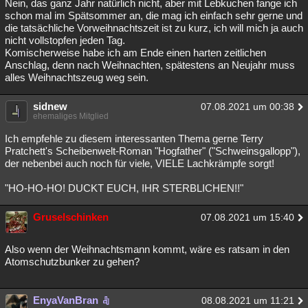
Nein, das ganz Jahr natürlich nicht, aber mit Lebkuchen fange ich
schon mal im Spätsommer an, die mag ich einfach sehr gerne und
die tatsächliche Vorweihnachtszeit ist zu kurz, ich will mich ja auch
nicht vollstopfen jeden Tag.
Komischerweise habe ich am Ende einen harten zeitlichen
Anschlag, denn nach Weihnachten, spätestens an Neujahr muss
alles Weihnachtszeug weg sein.
sidnew
07.08.2021 um 00:38
ehemaliges Mitglied
Ich empfehle zu diesem interessanten Thema gerne Terry
Pratchett's Scheibenwelt-Roman "Hogfather" ("Schweinsgallopp"),
der nebenbei auch noch für viele, VIELE Lachkrämpfe sorgt!
"HO-HO-HO! DUCKT EUCH, IHR STERBLICHEN!!"
Gruselschinken
07.08.2021 um 15:40
Also wenn der Weihnachtsmann kommt, wäre es ratsam in den
Atomschutzbunker zu gehen?
EnyaVanBran
08.08.2021 um 11:21