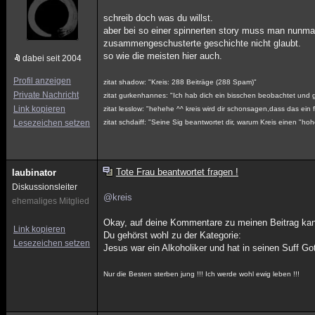
schreib doch was du willst.
aber bei so einer spinnerten story muss man nunm
zusammengeschusterte geschichte nicht glaubt.
so wie die meisten hier auch.
dabei seit 2004
Profil anzeigen
zitat shadow: "Kreis: 288 Beiträge (288 Spam)"
Private Nachricht
zitat gurkenhannes: "Ich hab dich ein bisschen beobachtet und gl
Link kopieren
zitat lesslow: "hehehe ^^ kreis wird dir schonsagen,dass das ein f
Lesezeichen setzen
zitat schdaiff: "Seine Sig beantwortet dir, warum Kreis einen "h
Tote Frau beantwortet fragen !
laubinator
Diskussionsleiter
@kreis
ehemaliges Mitglied
Okay, auf deine Kommentare zu meinen Beitrag kann
Link kopieren
Du gehörst wohl zu der Kategorie:
Lesezeichen setzen
Jesus war ein Alkoholiker und hat in seinen Suff Go
Nur die Besten sterben jung !!! Ich werde wohl ewig leben !!!