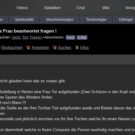
s
Videos
Statistiken
Chat
Wiki
Neuig
le
Spiritualität
Verschwörungen
Technologie
Ufologie
e Frau beantwortet fragen !
wörter:
Geist
,
Tod
,
Fragen
▪ Abonnieren:
Feed
E-Mail
Beobachten
Antworten
Suchen
Infos
 nicht glauben kann das es sowas gibt.
odelberg in Herten eine Frau Tot aufgefunden (Zwei Schüsse in den Kopf und 
ine Spuren des Mörders finden.
d noch Mann !!!
 die Stelle an der Ihre Tochter Tod aufgefunden wurde und Betete darum das 
fen.
sstelle und plötzlich erschien vor Ihr Ihre Tochter welche Ihr einen Namen z
zei übermittelt welche in Ihrem Computer die Person ausfindig machten und i