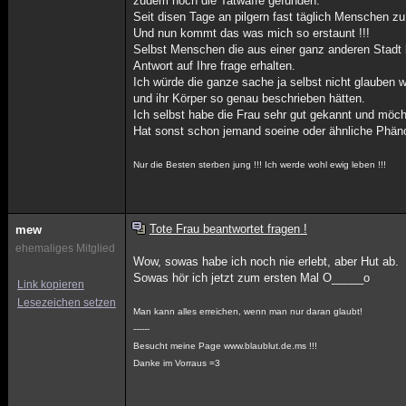
zudem noch die Tatwaffe gefunden.
Seit disen Tage an pilgern fast täglich Menschen zu
Und nun kommt das was mich so erstaunt !!!
Selbst Menschen die aus einer ganz anderen Stadt
Antwort auf Ihre frage erhalten.
Ich würde die ganze sache ja selbst nicht glauben w
und ihr Körper so genau beschrieben hätten.
Ich selbst habe die Frau sehr gut gekannt und möcht
Hat sonst schon jemand soeine oder ähnliche Phän
Nur die Besten sterben jung !!! Ich werde wohl ewig leben !!!
Tote Frau beantwortet fragen !
mew
ehemaliges Mitglied
Wow, sowas habe ich noch nie erlebt, aber Hut ab.
Sowas hör ich jetzt zum ersten Mal O_____o
Link kopieren
Lesezeichen setzen
Man kann alles erreichen, wenn man nur daran glaubt!
------
Besucht meine Page www.blaublut.de.ms !!!
Danke im Vorraus =3