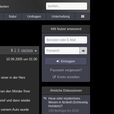
keiten
Natur
Umfragen
Unterhaltung
4
9
9
Nutzer anwesend
1
2
3
nächste
10.09.2005 um 01:00
Einloggen
Passwort vergessen?
Konto erstellen
einer in der Herz
Ähnliche Diskussionen
man den Mörder Ihrer
Hexe oder mysteriöses
urief und dann wieder
Wesen in Itzstedt (Schleswig
Holstein)?
n seinem Auto wurde
109 Beiträge bis 2020