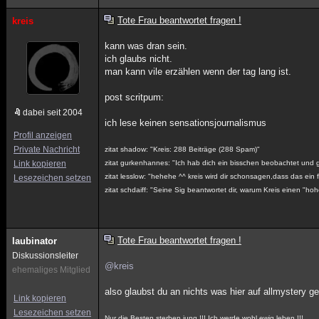
Tote Frau beantwortet fragen !
kreis
kann was dran sein.
ich glaubs nicht.
man kann vile erzählen wenn der tag lang ist.
post scritpum:
dabei seit 2004
ich lese keinen sensationsjournalismus
Profil anzeigen
Private Nachricht
zitat shadow: "Kreis: 288 Beiträge (288 Spam)"
Link kopieren
zitat gurkenhannes: "Ich hab dich ein bisschen beobachtet und gl
zitat lesslow: "hehehe ^^ kreis wird dir schonsagen,dass das ein f
Lesezeichen setzen
zitat schdaiff: "Seine Sig beantwortet dir, warum Kreis einen "h
Tote Frau beantwortet fragen !
laubinator
Diskussionsleiter
@kreis
ehemaliges Mitglied
also glaubst du an nichts was hier auf allmystery ge
Link kopieren
Lesezeichen setzen
Nur die Besten sterben jung !!! Ich werde wohl ewig leben !!!