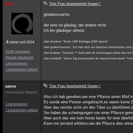
Tote Frau beantwortet fragen !
kreis
glaubenssache.
der eine ist gläubig, der andere nicht.
ich bin gläubiger atheist.
zitat shadow: "Kreis: 288 Beiträge (288 Spam)"
dabei seit 2004
zitat gurkenhannes: "Ich hab dich ein bisschen beobachtet und gl
Profil anzeigen
zitat lesslow: "hehehe ^^ kreis wird dir schonsagen,dass das ein f
Private Nachricht
zitat schdaiff: "Seine Sig beantwortet dir, warum Kreis einen "h
Link kopieren
Lesezeichen setzen
Tote Frau beantwortet fragen !
sanne
ehemaliges Mitglied
Also ich hab gesehen,wie eine Pflanze einen Möd´rde
Es wurde eine Person umgebracht,es waren keine Ze
Link kopieren
Aber das reichte nicht um den Täter zu überführen,
Lesezeichen setzen
Sie haben die schwingungen von einer Pflanze geme
Aber auch das war kein fester bewis für eine überfü
Kann mir jemand erklären,wie die Pflanze dies erkan