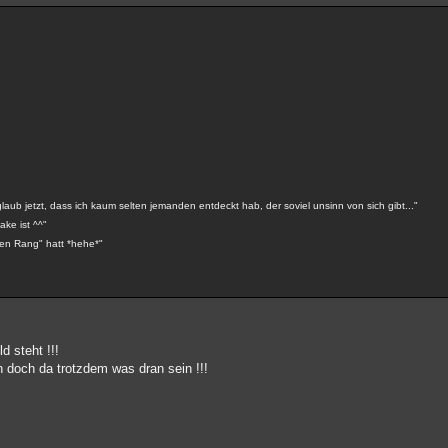
aub jetzt, dass ich kaum selten jemanden entdeckt hab, der soviel unsinn von sich gibt..."
ake ist ^^"
ohen Rang" hatt *hehe*"
d steht !!!
 doch da trotzdem was dran sein !!!