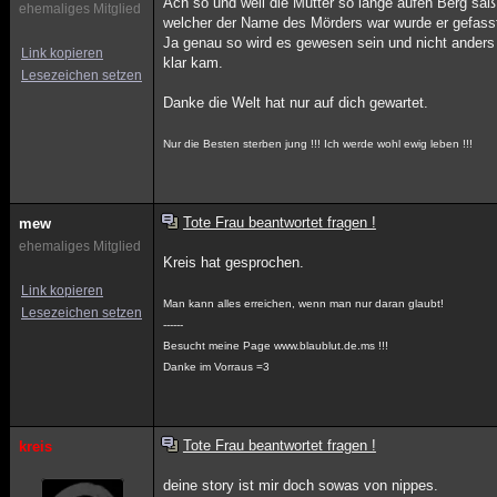
Ach so und weil die Mutter so lange aufen Berg sa
ehemaliges Mitglied
welcher der Name des Mörders war wurde er gefass
Ja genau so wird es gewesen sein und nicht anders u
Link kopieren
klar kam.
Lesezeichen setzen
Danke die Welt hat nur auf dich gewartet.
Nur die Besten sterben jung !!! Ich werde wohl ewig leben !!!
Tote Frau beantwortet fragen !
mew
ehemaliges Mitglied
Kreis hat gesprochen.
Link kopieren
Man kann alles erreichen, wenn man nur daran glaubt!
Lesezeichen setzen
------
Besucht meine Page www.blaublut.de.ms !!!
Danke im Vorraus =3
Tote Frau beantwortet fragen !
kreis
deine story ist mir doch sowas von nippes.