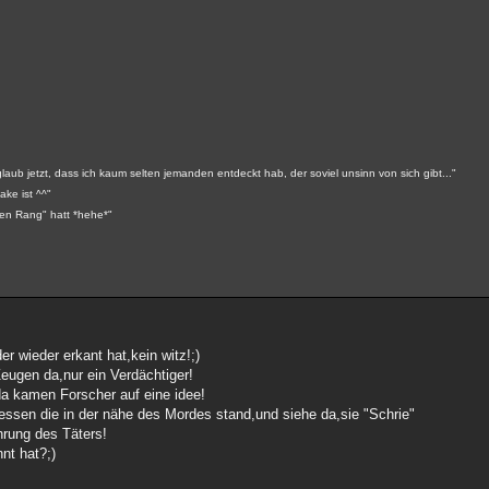
aub jetzt, dass ich kaum selten jemanden entdeckt hab, der soviel unsinn von sich gibt..."
ake ist ^^"
ohen Rang" hatt *hehe*"
r wieder erkant hat,kein witz!;)
ugen da,nur ein Verdächtiger!
da kamen Forscher auf eine idee!
ssen die in der nähe des Mordes stand,und siehe da,sie "Schrie"
hrung des Täters!
nt hat?;)