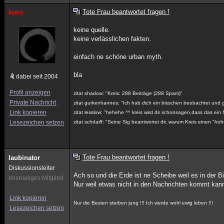
Tote Frau beantwortet fragen !
kreis
keine quelle.
keine verlässlichen fakten.
einfach ne schöne urban myth.
bla
dabei seit 2004
Profil anzeigen
zitat shadow: "Kreis: 288 Beiträge (288 Spam)"
Private Nachricht
zitat gurkenhannes: "Ich hab dich ein bisschen beobachtet und gl
Link kopieren
zitat lesslow: "hehehe ^^ kreis wird dir schonsagen,dass das ein f
Lesezeichen setzen
zitat schdaiff: "Seine Sig beantwortet dir, warum Kreis einen "h
Tote Frau beantwortet fragen !
laubinator
Diskussionsleiter
Ach so und die Erde ist ne Scheibe weil es in der Bil
ehemaliges Mitglied
Nur weil etwas nicht in den Nachrichten kommt kann
Link kopieren
Nur die Besten sterben jung !!! Ich werde wohl ewig leben !!!
Lesezeichen setzen