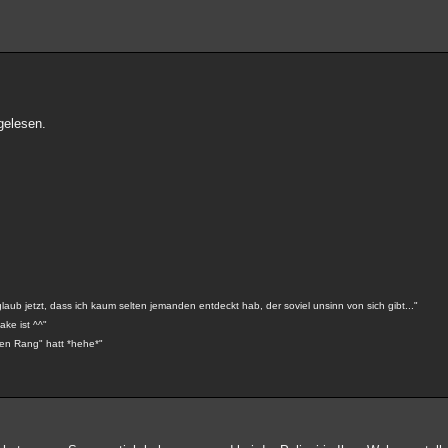
gelesen.
aub jetzt, dass ich kaum selten jemanden entdeckt hab, der soviel unsinn von sich gibt..."
ake ist ^^"
ohen Rang" hatt *hehe*"