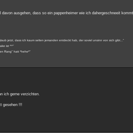
al davon ausgehen, dass so ein pappenheimer wie ich dahergeschneeit kommt
aub jetzt, dass ich kaum selten jemanden entdeckt hab, der soviel unsinn von sich gibt..."
ake ist ^^"
ohen Rang" hatt *hehe*"
 ich gerne verzichten.
tt gesehen !!!