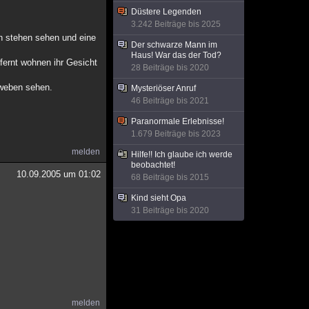
Düstere Legenden
3.242 Beiträge bis 2025
h stehen sehen und eine
Der schwarze Mann im
Haus! War das der Tod?
tfernt wohnen ihr Gesicht
28 Beiträge bis 2020
hweben sehen.
Mysteriöser Anruf
46 Beiträge bis 2021
Paranormale Erlebnisse!
1.679 Beiträge bis 2023
melden
Hilfe!! Ich glaube ich werde
beobachtet!
10.09.2005 um 01:02
68 Beiträge bis 2015
Kind sieht Opa
31 Beiträge bis 2020
melden