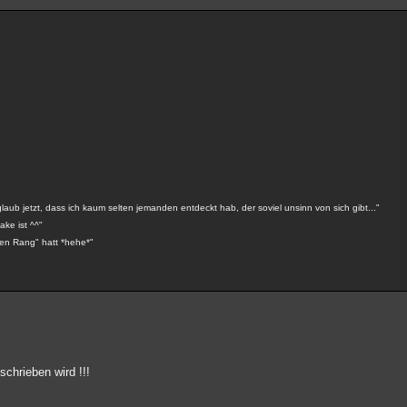
aub jetzt, dass ich kaum selten jemanden entdeckt hab, der soviel unsinn von sich gibt..."
ake ist ^^"
ohen Rang" hatt *hehe*"
schrieben wird !!!