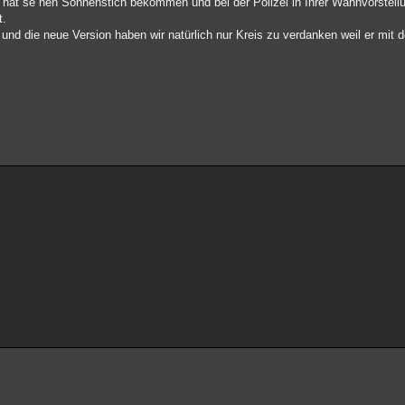
ß hat se nen Sonnenstich bekommen und bei der Polizei in Ihrer Wahnvorstel
t.
nd die neue Version haben wir natürlich nur Kreis zu verdanken weil er mit d