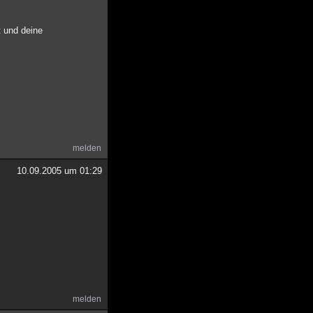
 und deine
melden
10.09.2005 um 01:29
melden