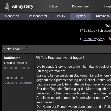
Allmystery
Echtzeit
Diskussionen
Blog
Menschen
Wissenschaft
Politik
Mystery
Kriminalfäl
Tot
57 Beiträge
▪ Schlüssel
Rubrik Mystery
Seite 1 von 3
Tote Frau beantwortet fragen !
laubinator
Diskussionsleiter
Die folgende Story ist so unheimlich das ich selbst
ehemaliges Mitglied
Ich fang erstmal an:
Vor ca. 6Jahren wurde im Backumer Tal auf einem R
Link kopieren
gegend) die Spurensicherung und Polizei konnte ke
Lesezeichen setzen
Laut aussage der Eltern hatte die Frau weder Freun
Seit dem Tage des Todes ging die Mutter täglich an
Geliebten Tochter irgendwie findet um Ihn zu bestra
An einem abend betete die Mutter wieder an der Tode
verschwand.
Der Name der Person wurde dann direkt an die Poli