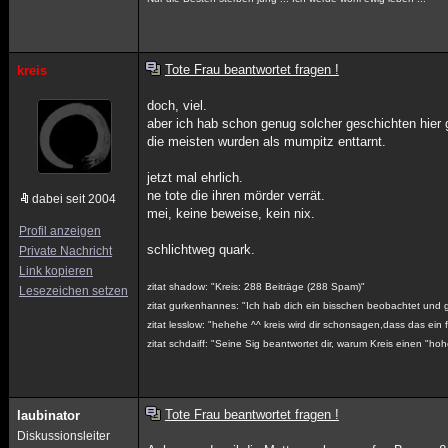
Tote Frau beantwortet fragen !
kreis
doch, viel.
aber ich hab schon genug solcher geschichten hier 
die meisten wurden als mumpitz enttarnt.
jetzt mal ehrlich.
ne tote die ihren mörder verrät.
dabei seit 2004
mei, keine beweise, kein nix.
Profil anzeigen
schlichtweg quark.
Private Nachricht
Link kopieren
zitat shadow: "Kreis: 288 Beiträge (288 Spam)"
Lesezeichen setzen
zitat gurkenhannes: "Ich hab dich ein bisschen beobachtet und gl
zitat lesslow: "hehehe ^^ kreis wird dir schonsagen,dass das ein f
zitat schdaiff: "Seine Sig beantwortet dir, warum Kreis einen "h
Tote Frau beantwortet fragen !
laubinator
Diskussionsleiter