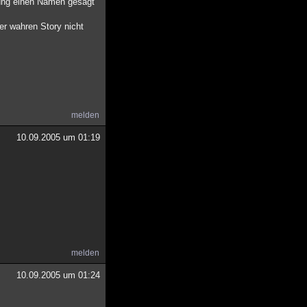
lung einen Namen gesagt
er wahren Story nicht
melden
10.09.2005 um 01:19
melden
10.09.2005 um 01:24