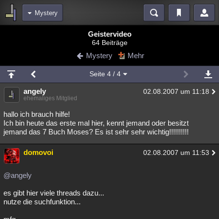
Mystery
Bereiche
Geistervideo
64 Beiträge
Echtzeit
Diskussionen
Blogs
Videos
Statistiken
Mystery
Mehr
Chat
Wiki
Neuigkeiten
Seite
4
/ 4
meine Rubriken
angely
02.08.2007 um 11:18
Menschen
Wissenschaft
Politik
Mystery
Kriminalfälle
ehemaliges Mitglied
Spiritualität
Verschwörungen
Technologie
Ufologie
hallo ich brauch hilfe!
Ich bin heute das erste mal hier, kennt jemand oder besitzt
jemand das 7 Buch Moses? Es ist sehr sehr wichtig!!!!!!!!!!
Natur
Umfragen
Unterhaltung
weitere Rubriken
domovoi
02.08.2007 um 11:53
Philosophie
Träume
Orte
Esoterik
Literatur
@angely
Astronomie
Helpdesk
Gruppen
Gaming
Filme
es gibt hier viele threads dazu...
Musik
Clash
Verbesserungen
Allmystery
English
nutze die suchfunktion...
Übersichten