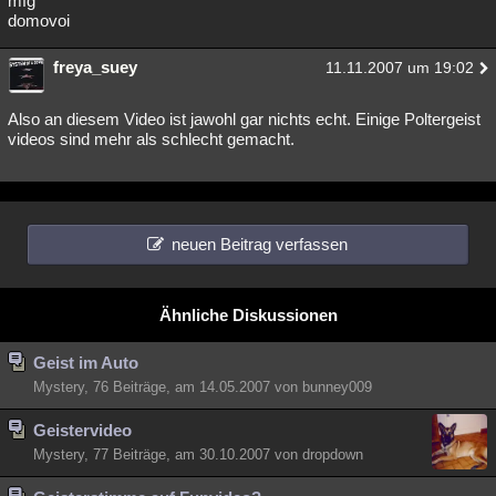
mfg
domovoi
Besucht
Teilgenommen
Alle
Neue
Geschlossen
freya_suey
Lesenswert
Schlüsselwörter
11.11.2007 um 19:02
Also an diesem Video ist jawohl gar nichts echt. Einige Poltergeist
videos sind mehr als schlecht gemacht.
neuen Beitrag verfassen
Ähnliche Diskussionen
Geist im Auto
Mystery, 76 Beiträge, am 14.05.2007 von bunney009
Geistervideo
Mystery, 77 Beiträge, am 30.10.2007 von dropdown