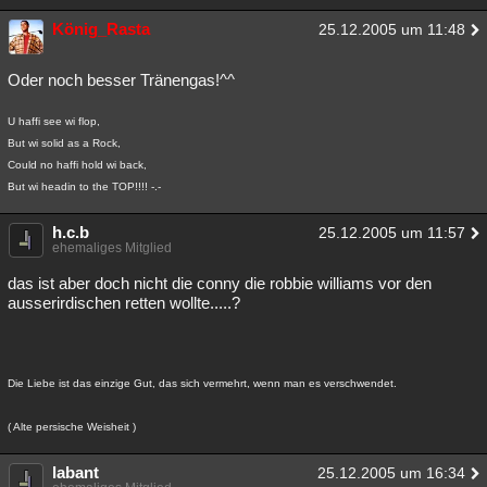
Besucht
Teilgenommen
Alle
Neue
Geschlossen
König_Rasta
25.12.2005 um 11:48
Lesenswert
Schlüsselwörter
Oder noch besser Tränengas!^^
U haffi see wi flop,
But wi solid as a Rock,
Could no haffi hold wi back,
But wi headin to the TOP!!!! -.-
h.c.b
25.12.2005 um 11:57
ehemaliges Mitglied
das ist aber doch nicht die conny die robbie williams vor den
ausserirdischen retten wollte.....?
Die Liebe ist das einzige Gut, das sich vermehrt, wenn man es verschwendet.
( Alte persische Weisheit )
labant
25.12.2005 um 16:34