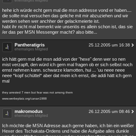
ehemaliges Mitglied
hehe ich würde echt gern mal die msn addresse vond er haben....
die sollte mal versuchen das geliche mit mir abzuziehen und wir
werden sehen wer anchher der gelackmeierte ist.
habt ihr nicht mal bemerkt wie unseriös es allein schon ist, das sie
/er das per MSN Messenger macht? also bitte...
Pantheratigris
25.12.2005 um 16:38
ehemaliges Mitglied
ich hätt gern mal die msn addi von der "hexe" denn wer so nen
mist verzapft, den würd ich gern mal fragen ob er sich selbst noch
ernst nehmen kann. schwarze klamotten, hui ... 'uu neee neee
neee *kopf schüttel* aber dat mein ich ernst, die addi hätt ich gern
mal
they arrested 7 men but fear was not among them
www.werbeplatz.org/canan1988
makromodus
26.12.2005 um 08:46
ehemaliges Mitglied
Ich möchte die MSN Adresse auch gerne haben, ich bin ein weißer
Hexer des Tschakata-Ordens und habe die Aufgabe alles dunkle