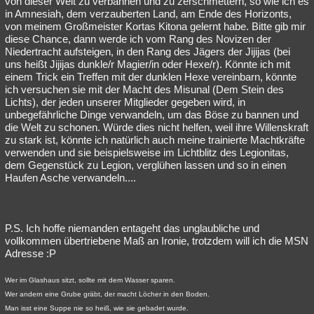
von dieser Welt zu verbannen und zu zerschmettern, so wie ich es
in Amnesiah, dem verzauberten Land, am Ende des Horizonts,
von meinem Großmeister Kortas Kitona gelernt habe. Bitte gib mir
diese Chance, dann werde ich vom Rang des Novizen der
Niedertracht aufsteigen, in den Rang des Jägers der Jijijas (bei
uns heißt Jijijas dunkle/r Magier/in oder Hexe/r). Könnte ich mit
einem Trick ein Treffen mit der dunklen Hexe vereinbarn, könnte
ich versuchen sie mit der Macht des Misunal (Dem Stein des
Lichts), der jeden unserer Mitglieder gegeben wird, in
unbegefährliche Dinge verwandeln, um das Böse zu bannen und
die Welt zu schonen. Würde dies nicht helfen, weil ihre Willenskraft
zu stark ist, könnte ich natürlich auch meine trainierte Machtkräfte
verwenden und sie beispielsweise im Lichtblitz des Legionitas,
dem Gegenstück zu Legion, verglühen lassen und so in einen
Haufen Asche verwandeln....
P.S. Ich hoffe niemanden entageht das unglaubliche und
vollkommen übertriebene Maß an Ironie, trotzdem will ich die MSN
Adresse :P
Wer im Glashaus sitzt, sollte mit dem Wasser sparen.
Wer andern eine Grube gräbt, der macht Löcher in den Boden.
Man isst eine Suppe nie so heiß, wie sie gebadet wurde.