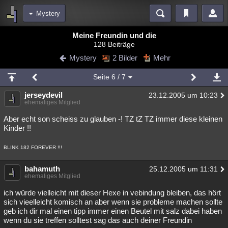
Mystery
Bereiche
Meine Freundin und die
128 Beiträge
Echtzeit
Diskussionen
Blogs
Videos
Statistiken
Mystery
2 Bilder
Mehr
Chat
Wiki
Neuigkeiten
Seite
6
/ 7
meine Rubriken
jerseydevil
23.12.2005 um 10:23
Menschen
Wissenschaft
Politik
Mystery
Kriminalfälle
ehemaliges Mitglied
Spiritualität
Verschwörungen
Technologie
Ufologie
Aber echt son scheiss zu glauben -! TZ tZ TZ immer diese kleinen
Kinder !!
Natur
Umfragen
Unterhaltung
BLINK 182 FOREVER !!!
weitere Rubriken
Philosophie
bahamuth
Träume
Orte
Esoterik
Literatur
25.12.2005 um 11:31
ehemaliges Mitglied
Astronomie
Helpdesk
Gruppen
Gaming
Filme
ich würde vielleicht mit dieser Hexe in vebindung bleiben, das hört
sich vieelleicht komisch an aber wenn sie probleme machen sollte
Musik
Clash
Verbesserungen
Allmystery
English
geb ich dir mal einen tipp immer einen Beutel mit salz dabei haben
wenn du sie treffen solltest sag das auch deiner Freundin
Übersichten