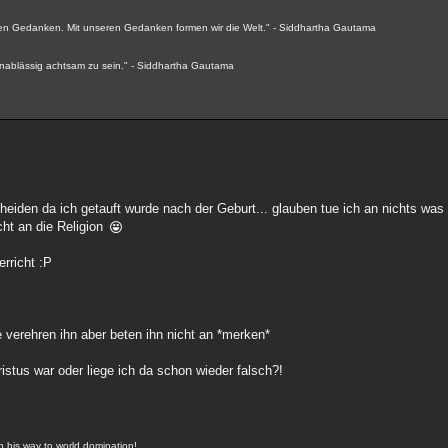
seren Gedanken. Mit unseren Gedanken formen wir die Welt." - Siddhartha Gautama
 unablässig achtsam zu sein." - Siddhartha Gautama
scheiden da ich getauft wurde nach der Geburt... glauben tue ich an nichts wa
cht an die Religion
rricht :P
ie verehren ihn aber beten ihn nicht an *merken*
istus war oder liege ich da schon wieder falsch?!
on his way to world domination!