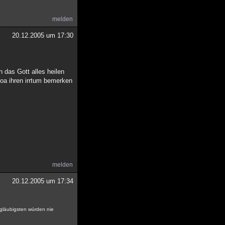
melden
20.12.2005 um 17:30
 das Gott alles heilen
tjoa ihren irrtum bemerken
melden
20.12.2005 um 17:34
e gläubigsten würden nie