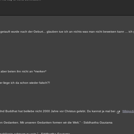
ch getauft wurde nach der Geburt... glauben tue ich an nichts was man nicht beweisen kann ... ich
hn aber beten ihn nicht an *merken*
r liege ich da schon wieder falsch?!
n. Und Buddhat hat beiliebe nicht 2000 Jahre vor Christus gelebt. Du kannst ja mal bei
Wikiped
seren Gedanken. Mit unseren Gedanken formen wir die Welt." - Siddhartha Gautama
 unablässig achtsam zu sein." - Siddhartha Gautama