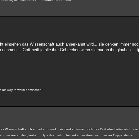
icht einsehen das Wissenschaft auch annerkannt wird... sie denken immer noch
n nehmen ... Gott heilt ja alle ihre Gebrechen wenn sie nur an ihn glauben ... 
on his way to world domination!
 das Wissenschaft auch annerkannt wird... sie denken immer noch das Gott alles heilen wird .. di
enn sie nur an ihn glauben ... tjoa ihren irrtum bemerken sie dann wenn sie an Grippe sterben ...