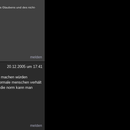
des Glaubens und des nicht-
melden
20.12.2005 um 17:41
ten machen würden
 normale menschen verhält
nn die norm kann man
melden