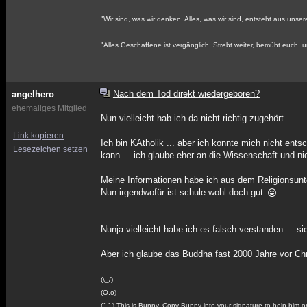
"Wir sind, was wir denken. Alles, was wir sind, entsteht aus un
"Alles Geschaffene ist vergänglich. Strebt weiter, bemüht euch,
Nach dem Tod direkt wiedergeboren?
angelhero
ehemaliges Mitglied
Nun vielleicht hab ich da nicht richtig zugehört...
Link kopieren
Ich bin KAtholik ... aber ich konnte mich nicht ent
Lesezeichen setzen
kann ... ich glaube eher an die Wissenschaft und ni
Meine Informationen habe ich aus dem Religionsunte
Nun irgendwofür ist schule wohl doch gut
Nunja vielleicht habe ich es falsch verstanden ... s
Aber ich glaube das Buddha fast 2000 Jahre vor Chr
(\_/)
(O.o)
(" " ) This is Bunny. Copy Bunny into your signature to help him 