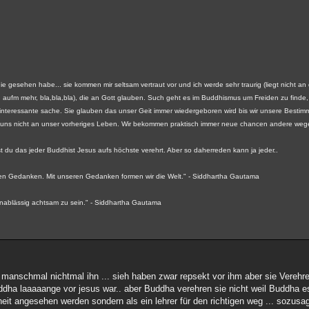
nie gesehen habe... sie kommen mir seltsam vertraut vor und ich werde sehr traurig (liegt nicht 
ging aufm mehr, bla,bla,bla), die an Gott glauben. Such geht es im Buddhismus um Freiden zu finde
e interessante sache. Sie glauben das unser Geit immer wiedergeboren wird bis wir unsere Bestim
uns nicht an unser vorheriges Leben. Wir bekommen praktisch immer neue chancen andere wege
 du das jeder Buddhist Jesus aufs höchste verehrt. Aber so daherreden kann ja jeder..
seren Gedanken. Mit unseren Gedanken formen wir die Welt." - Siddhartha Gautama
 unablässig achtsam zu sein." - Siddhartha Gautama
manschmal nichtmal ihn ... sieh haben zwar repsekt vor ihm aber sie Verehren
ddha laaaaange vor jesus war.. aber Buddha verehren sie nicht weil Buddha es 
ttheit angesehen werden sondern als ein lehrer für den richtigen weg ... sozus