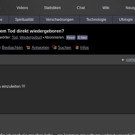
s
Videos
Statistiken
Chat
Wiki
Neuig
le
Spiritualität
Verschwörungen
Technologie
Ufologie
em Tod direkt wiedergeboren?
wörter:
Tod
,
Wiedergeburt
▪ Abonnieren:
Feed
E-Mail
Beobachten
Antworten
Suchen
Infos
vorhe
einzuleiten !!!