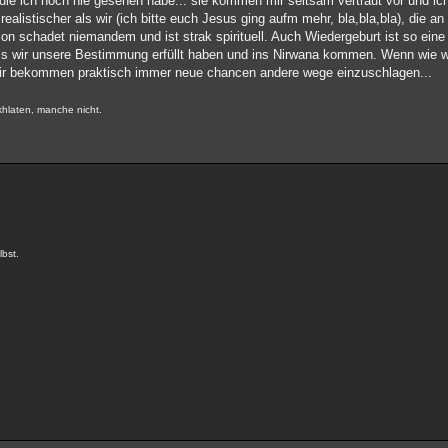
die ich noch nie gesehen habe... sie kommen mir seltsam vertraut vor und ich 
ealistischer als wir (ich bitte euch Jesus ging aufm mehr, bla,bla,bla), die a
on schadet niemandem und ist strak spirituell. Auch Wiedergeburt ist so eine
bis wir unsere Bestimmung erfüllt haben und ins Nirwana kommen. Wenn wie 
 Wir bekommen praktisch immer neue chancen andere wege einzuschlagen...
hlaten, manche nicht.
lbst.