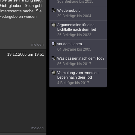
werde sehr traurig (liegt
368 Beiträge bis 2015
n Gott glauben. Such geht
Wiedergeburt
 interessante sache. Sie
39 Beiträge bis 2004
wiedergeboren werden,
Argumentation für eine
Lichtfalle nach dem Tod
25 Beiträge bis 2023
vor dem Leben...
melden
64 Beiträge bis 2005
19.12.2005 um 19:51
Was passiert nach dem Tod?
86 Beiträge bis 2017
Vermutung zum erneuten
Leben nach dem Tod
4 Beiträge bis 2017
melden