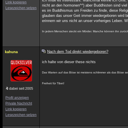
ich finde es interessant. Manchmal kenne ich Orte, 
Link kopieren
nicht an den hormonen^^) aber Buddhisten sind viel r
Lesezeichen setzen
es im Buddhismus um Freiden zu finde, diese Religi
glauben das unser Geit immer wiedergeboren wird 
erinnern wir uns nicht an unser vorheriges Leben.
In jedem Menschen steckt ein Mörder. Manche können ihn zurück
Nach dem Tod direkt wiedergeboren?
kahuna
ich halte von dieser these nichts
Das Warten auf das Böse ist meistens schlimmer als das Böse se
Freiheit für Tibet!
dabei seit 2005
Profil anzeigen
Private Nachricht
Link kopieren
Lesezeichen setzen