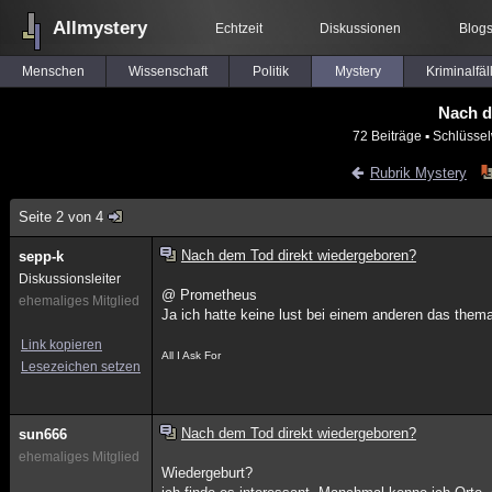
Allmystery
Echtzeit
Diskussionen
Blog
Menschen
Wissenschaft
Politik
Mystery
Kriminalfäl
Nach d
72 Beiträge
▪ Schlüssel
Rubrik Mystery
Seite 2 von 4
Nach dem Tod direkt wiedergeboren?
sepp-k
Diskussionsleiter
@ Prometheus
ehemaliges Mitglied
Ja ich hatte keine lust bei einem anderen das thema 
Link kopieren
All I Ask For
Lesezeichen setzen
Nach dem Tod direkt wiedergeboren?
sun666
ehemaliges Mitglied
Wiedergeburt?