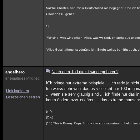
Solche Christen sind mir in Deutschland nie begegnet. Und ich f
Glaubens zu geben.
:-|
"Wir sind, was wir denken. Alles, was wir sind, entsteht aus un
"Alles Geschaffene ist vergänglich. Strebt weiter, bemüht euch,
Nach dem Tod direkt wiedergeboren?
angelhero
ehemaliges Mitglied
ICh bringe nur extreme beispiele ... ich rede ja ni
Ich weiss sehr wohl das es vielleicht nur 100 in ga
Link kopieren
... wenn sie sehr gläubig sind ... ich finde nur das
Lesezeichen setzen
kaum ändern bzw. erklären ... das extreme mansc
(\_/)
(O.o)
(" " ) This is Bunny. Copy Bunny into your signature to help him 