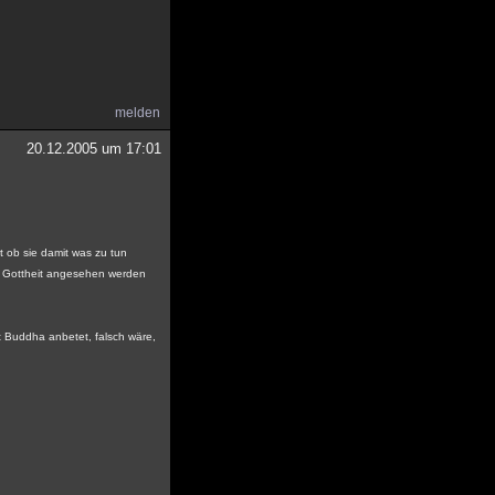
melden
20.12.2005 um 17:01
t ob sie damit was zu tun
der Gottheit angesehen werden
t Buddha anbetet, falsch wäre,