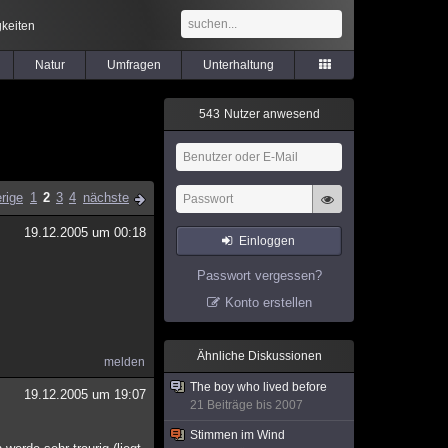
keiten
Natur
Umfragen
Unterhaltung
5
4
3
Nutzer anwesend
rige
1
2
3
4
nächste
19.12.2005 um 00:18
Einloggen
Passwort vergessen?
Konto erstellen
Ähnliche Diskussionen
melden
The boy who lived before
19.12.2005 um 19:07
21 Beiträge bis 2007
Stimmen im Wind