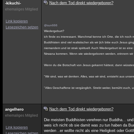
Nach dem Tod direkt wiedergeboren?
-kikuchi-
ehemaliges Mitglied
Link kopieren
@sun666
Lesezeichen setzen
Wiedergeburt?
ich finde es interessant. Manchmal kenne ich Orte, die ich noch 
Buddhisten sind viel realistischer als wir (ich bitte euch Jesus 
niemandem und ist strak spirituell. Auch Wiedergeburt ist so ein
Nirwana kommen. Wenn wie wiedergeboren werden, erinnern wir 
Wenn du die Botschaft von Jesus gekannt hättest, dann wüsstest
"Wir sind, was wir denken. Alles, was wir sind, entsteht aus un
"Alles Geschaffene ist vergänglich. Strebt weiter, bemüht euch,
Nach dem Tod direkt wiedergeboren?
angelhero
ehemaliges Mitglied
Die meisten Buddhisten verehren nur Buddha... und 
weis ich nicht ob sie damit was zu tun haben da Bu
Link kopieren
werden ..er wollte nicht als eine Heiligkeit oder Go
Lesezeichen setzen