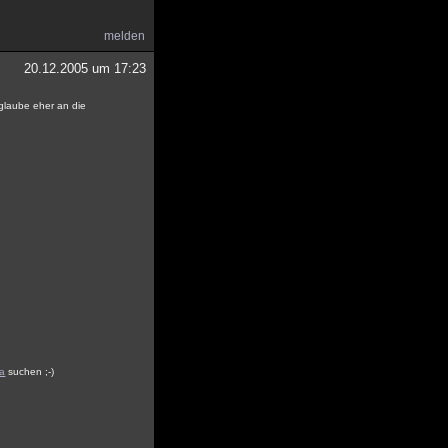
melden
20.12.2005 um 17:23
 glaube eher an die
ia
suchen ;-)