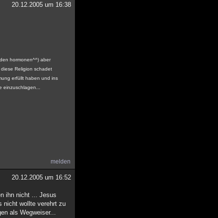
20.12.2005 um 16:38
an den hormonen^^) aber
, diese Religion schadet
mung erfüllt haben und ins
 einzuschlagen...
melden
20.12.2005 um 16:52
 ihn nicht ... Jesus
nicht wollte verehrt zu
agen als Wegweiser...