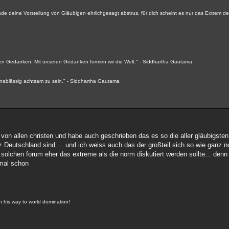
inde deine Vorstellung von Gläubigen ehrlichgesagt abstrus, für dich scheint es nur das Extrem 
seren Gedanken. Mit unseren Gedanken formen wir die Welt." - Siddhartha Gautama
 unablässig achtsam zu sein." - Siddhartha Gautama
cht von allen christen und habe auch geschrieben das es so die aller gläubigs
nz Deutschland sind ... und ich weiss auch das der großteil sich so wie ganz
 in solchen forum eher das extreme als die norm diskutiert werden sollte... de
hmal schon
on his way to world domination!