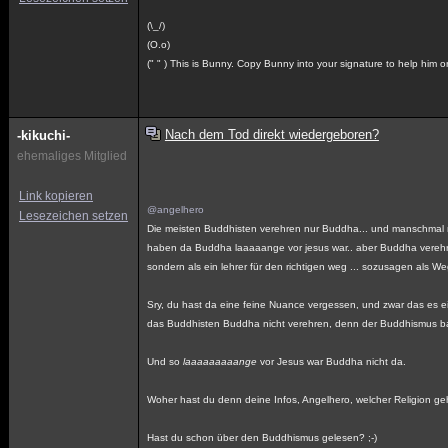
(\_/)
(O.o)
(" " ) This is Bunny. Copy Bunny into your signature to help him 
Nach dem Tod direkt wiedergeboren?
-kikuchi-
ehemaliges Mitglied
Link kopieren
@angelhero
Lesezeichen setzen
Die meisten Buddhisten verehren nur Buddha... und manschmal nich
haben da Buddha laaaaange vor jesus war.. aber Buddha verehren 
sondern als ein lehrer für den richtigen weg ... sozusagen als We
Sry, du hast da eine feine Nuance vergessen, und zwar das es e
das Buddhisten Buddha nicht verehren, denn der Buddhismus bas
Und so
laaaaaaaaange
vor Jesus war Buddha nicht da.
Woher hast du denn deine Infos, Angelhero, welcher Religion geh
Hast du schon über den Buddhismus gelesen? ;-)