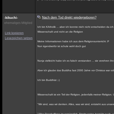
Nach dem Tod direkt wiedergeboren?
-kikuchi-
ehemaliges Mitglied
Ich bin KAtholik ... aber ich konnte mich nicht entscheiden da i
Wissenschaft und nicht an die Religion
Link kopieren
Lesezeichen setzen
Meine Informationen habe ich aus dem Religionsunterricht :P
Nun irgendwofür ist schule wohl doch gut
Nunja vielleicht habe ich es falsch verstanden ... sie verehren i
Aber ich glaube das Buddha fast 2000 Jahre vor Christus war ode
Ich bin Buddhist ;-)
Wissenschaft ist ein Teil der Religion, jedenfalls meiner Religio
"Wir sind, was wir denken. Alles, was wir sind, entsteht aus un
"Alles Geschaffene ist vergänglich. Strebt weiter, bemüht euch,