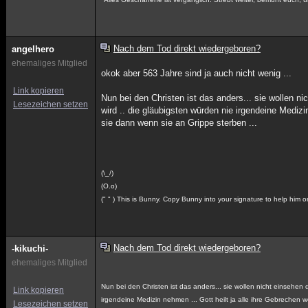
Nach dem Tod direkt wiedergeboren?
angelhero
ehemaliges Mitglied
okok aber 563 Jahre sind ja auch nicht wenig ...
Link kopieren
Nun bei den Christen ist das anders... sie wollen n
Lesezeichen setzen
wird .. die gläubigsten würden nie irgendeine Medizi
sie dann wenn sie an Grippe sterben ...
(\_/)
(O.o)
(" " ) This is Bunny. Copy Bunny into your signature to help him 
Nach dem Tod direkt wiedergeboren?
-kikuchi-
ehemaliges Mitglied
Nun bei den Christen ist das anders... sie wollen nicht einsehen
Link kopieren
irgendeine Medizin nehmen ... Gott heilt ja alle ihre Gebrechen w
Lesezeichen setzen