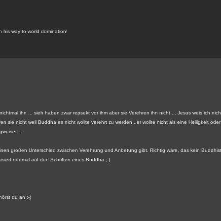
on his way to world domination!
tmal ihn ... sieh haben zwar repsekt vor ihm aber sie Verehren ihn nicht ... Jesus weis ich nich
sie nicht weil Buddha es nicht wollte verehrt zu werden ..er wollte nicht als eine Heiligkeit o
gweiser...
inen großen Unterschied zwischen Verehrung und Anbetung gibt. Richtig wäre, das kein Buddhis
iert nunmal auf den Schriften eines Buddha ;-)
örst du an ;-)