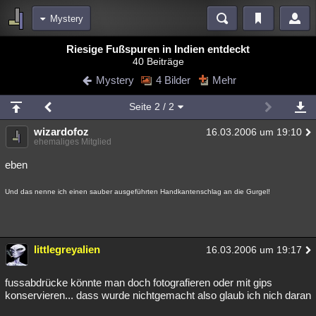
Mystery
Bereiche
Riesige Fußspuren in Indien entdeckt
40 Beiträge
Echtzeit
Diskussionen
Blogs
Videos
Statistiken
Mystery
4 Bilder
Mehr
Chat
Wiki
Neuigkeiten
2
Seite
2
/ 2
meine Rubriken
wizardofoz
16.03.2006 um 19:10
Menschen
Wissenschaft
Politik
Mystery
Kriminalfälle
ehemaliges Mitglied
Spiritualität
Verschwörungen
Technologie
Ufologie
eben
Natur
Umfragen
Unterhaltung
Und das nenne ich einen sauber ausgeführten Handkantenschlag an die Gurgel!
weitere Rubriken
Philosophie
Träume
Orte
Esoterik
Literatur
littlegreyalien
16.03.2006 um 19:17
Astronomie
Helpdesk
Gruppen
Gaming
Filme
fussabdrücke könnte man doch fotografieren oder mit gips
Musik
Clash
Verbesserungen
Allmystery
English
konservieren... dass wurde nichtgemacht also glaub ich nich daran
Übersichten