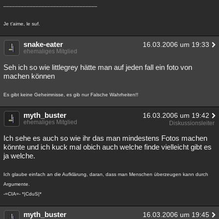
________________________________
Besucht
Teilgenommen
Alle
Neue
Geschlossen
Je t'aime, le suf.
Lesenswert
Schlüsselwörter
snake-eater
16.03.2006 um 19:33
ehemaliges Mitglied
Seh ich so wie littlegrey hätte man auf jeden fall ein foto von
machen können
Es gibt keine Geheimnisse, es gib nur Falsche Wahrheiten!!
myth_buster
16.03.2006 um 19:42
ehemaliges Mitglied
Diskussionsleiter
Ich sehe es auch so wie ihr das man mindestens Fotos machen
könnte und ich kuck mal obich auch welche finde vielleicht gibt es
ja welche.
Ich glaube einfach an die Aufklärung, daran, dass man Menschen überzeugen kann durch
Argumente.
-=CIA=- *|CduS|*
myth_buster
16.03.2006 um 19:45