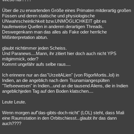
Über die zu erwartenden Größe eines Primaten mitderartig großen
Füssen und deren statische und physiologische
UNwahrscheinlichkeit bzw.UNMÖGLICHKEIT gibt es
haufenweise Quellen in anderen derartigen Threads.
Deswegenkann man das alles als Fake oder herrliche
Mißinterpretation abtun.
glaubt nichtimmer jeden Scheiss.
Und Paranews....Mann, ihr zitiert hier doch auch nicht YPS
mitgimmick, oder?
Kommt ungefähr aufs selbe raus....
Ich erinnere nur an das"UrzeitALien" (von RigorMortis..lol) in
Indien, an die angeblich nach dem Tsunamiangespülten
"Tiefseewesen" in Indien...und an die tausend Aliens, die in Indien
angeblichjeden Tag auf den Boden klatschen....
Leute Leute.
Wenn morgen auf"das-gibts-doch-nicht" (LOL) steht, dass Mali
eine Raumstation in den Orbitschiesst...glaubt ihr das dann
auch????