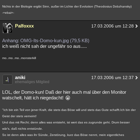
Nichts in der Biologie ergibt Sinn, außer im Lichte der Evolution (Theodosius Dobzhansky)
-=ebai=-
Palfoxxx
17.03.2006 um 12:28
Anhang: OMG-Its-Domo-kun.jpg (79,5 KB)
ich weiß nicht sah der ungefähr so aus.....
mo..mo..mo..monsterkill
aniki
17.03.2006 um 12:37
ehemaliges Mitglied
LOL, der Domo-kun! Daß der hier auch mal über den Monitor
watschelt, hätt ich niegedacht!
"Ich bin ein Teil von jener Kraft, die stets das Böse will und stets das Gute schafft.Ich bin der
Geist der stets verneint!
Und das mit Recht; denn alles was entsteht, ist wert das es zugrunde geht. Drum besser
wär's, daß nichts entstünde.
So ist denn alles was ihr Sünde, Zerstörung, kurz das Böse nennt, mein eigentliches