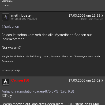
Element..."
-=ebai=-
myth_buster
17.03.2006 um 13:39
ehemaliges Mitglied
Diskussionsleiter
@polyprion
Ja das ist schon komisch das alle Mysteriösen Sachen aus
Indienkommen.
Nur warum?
Ich glaube einfach an die Aufklärung, daran, dass man Menschen überzeugen kann durch
Argumente.
______________________________
-=CIA=- *|CduS|*
Cruiser156
17.03.2006 um 16:02
Anhang: raumstation-bauen-875.JPG (170, KB)
@Poly
"Wenn morgen auf "das-gibts-doch-nicht" (LOL) steht, dass Mali