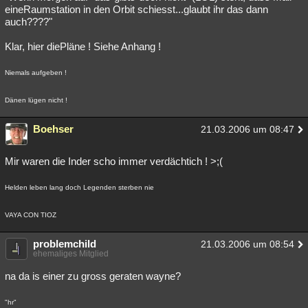
eineRaumstation in den Orbit schiesst...glaubt ihr das dann
auch????"
Klar, hier diePläne ! Siehe Anhang !
Niemals aufgeben !
Dänen lügen nicht !
Boehser
21.03.2006 um 08:47
Mir waren die Inder scho immer verdächtich ! >;(
Helden leben lang doch Legenden sterben nie
VAYA CON TIOZ
problemchild
21.03.2006 um 08:54
ehemaliges Mitglied
na da is einer zu gross geraten wayne?
"hr"