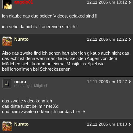
angelo01
12.11.2006 um 10:12
Besucht
Teilgenommen
Alle
Neue
Geschlossen
ich glaube das due beiden Videos, gefaked sind !!
Lesenswert
Schlüsselwörter
ich sehe da nichts !! auereinen streich !!
Nurato
12.11.2006 um 12:22
Also das zweite find ich schon hart aber ich glkaub auch nicht das
das echt ist denn wennman die Funkelnden Augen von dem
Mädchen sieht kommt aufeinmal Musijk ins Spiel wie
beiHorrorfilmen bei Schreckszenen
necro
12.11.2006 um 13:27
ehemaliges Mitglied
das zweite video kenn ich
das dritte funzt bei mir net Xd
und beim zweiten erkennich nur das hier :S
Nurato
12.11.2006 um 14:10