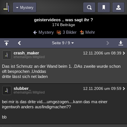
Mystery
Bereiche
geistervideos .. was sagt ihr ?
174 Beiträge
Echtzeit
Diskussionen
Blogs
Videos
Statistiken
Mystery
3 Bilder
Mehr
Chat
Wiki
Neuigkeiten
Seite
9
/ 9
meine Rubriken
crash_maker
12.11.2006 um 08:39
Menschen
Wissenschaft
Politik
Mystery
Kriminalfälle
ehemaliges Mitglied
Spiritualität
Verschwörungen
Technologie
Ufologie
Das ist Schmutz an der Wand beim 1. .DAs zweite wurde schon
oft besprochen .Unddas
dritte lässt sich net laden
Natur
Umfragen
Unterhaltung
weitere Rubriken
slubber_
12.11.2006 um 09:59
ehemaliges Mitglied
Philosophie
Träume
Orte
Esoterik
Literatur
bei mir is das drite vid....umgezogen....kann das ma einer
Astronomie
Helpdesk
Gruppen
Gaming
Filme
irgentwoh anders ausfindigmachen??
Musik
Clash
Verbesserungen
Allmystery
English
bb
Übersichten