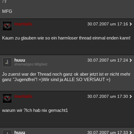
;-)
Besucht
Teilgenommen
Alle
Neue
Geschlossen
MFG
Lesenswert
Schlüsselwörter
martialis
30.07.2007 um 17:16
Kaum zu glauben wie so ein harmloser thread einmal enden kann!
huuu
30.07.2007 um 17:24
ehemaliges Mitglied
Jo zuerst war der Thread noch ganz ok aber jetzt ist er nicht mehr
ganz "Jugendfrei"! =)Wir sind ja ALLE SO VERSAUT =)
martialis
30.07.2007 um 17:30
warum wir ?Ich hab nix gemacht1
huuu
30.07.2007 um 17:33