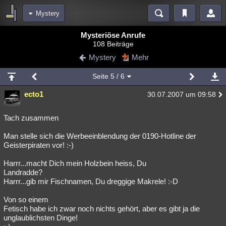
Mystery
Bereiche
Mysteriöse Anrufe
108 Beiträge
Echtzeit
Diskussionen
Blogs
Videos
Statistiken
Mystery
Mehr
Chat
Wiki
Neuigkeiten
2
Seite
5
/ 6
meine Rubriken
ecto1
30.07.2007 um 09:58
Menschen
Wissenschaft
Politik
Mystery
Kriminalfälle
Spiritualität
Verschwörungen
Technologie
Ufologie
Tach zusammen
Man stelle sich die Werbeeinblendung der 0190-Hotline der
Natur
Umfragen
Unterhaltung
Geisterpiraten vor! :-)
weitere Rubriken
Harrr...macht Dich mein Holzbein heiss, Du
Philosophie
Träume
Orte
Esoterik
Literatur
Landradde?
Harrr...gib mir Fischnamen, Du dreggige Makrele! :-D
Astronomie
Helpdesk
Gruppen
Gaming
Filme
Von so einem
Musik
Clash
Verbesserungen
Allmystery
English
Fetisch habe ich zwar noch nichts gehört, aber es gibt ja die
unglaublichsten Dinge!
Übersichten