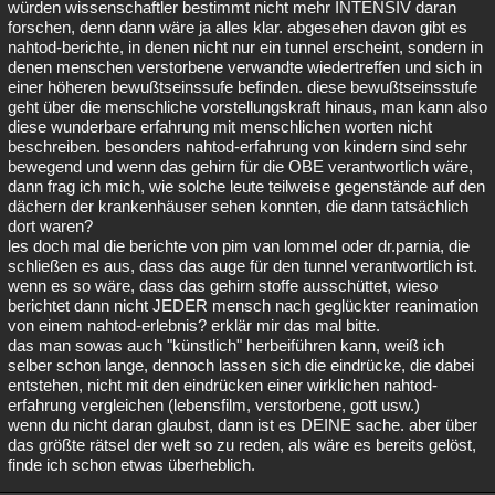
würden wissenschaftler bestimmt nicht mehr INTENSIV daran
forschen, denn dann wäre ja alles klar. abgesehen davon gibt es
nahtod-berichte, in denen nicht nur ein tunnel erscheint, sondern in
denen menschen verstorbene verwandte wiedertreffen und sich in
einer höheren bewußtseinssufe befinden. diese bewußtseinsstufe
geht über die menschliche vorstellungskraft hinaus, man kann also
diese wunderbare erfahrung mit menschlichen worten nicht
beschreiben. besonders nahtod-erfahrung von kindern sind sehr
bewegend und wenn das gehirn für die OBE verantwortlich wäre,
dann frag ich mich, wie solche leute teilweise gegenstände auf den
dächern der krankenhäuser sehen konnten, die dann tatsächlich
dort waren?
les doch mal die berichte von pim van lommel oder dr.parnia, die
schließen es aus, dass das auge für den tunnel verantwortlich ist.
wenn es so wäre, dass das gehirn stoffe ausschüttet, wieso
berichtet dann nicht JEDER mensch nach geglückter reanimation
von einem nahtod-erlebnis? erklär mir das mal bitte.
das man sowas auch "künstlich" herbeiführen kann, weiß ich
selber schon lange, dennoch lassen sich die eindrücke, die dabei
entstehen, nicht mit den eindrücken einer wirklichen nahtod-
erfahrung vergleichen (lebensfilm, verstorbene, gott usw.)
wenn du nicht daran glaubst, dann ist es DEINE sache. aber über
das größte rätsel der welt so zu reden, als wäre es bereits gelöst,
finde ich schon etwas überheblich.