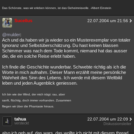
Das Schönste, was wir erleben können, ist das Geheimnisvolle. -Albert Einstein
Sucellus
22.07.2004 um 21:56
@mulder
:
Ach und da haben wir ja wieder so ein Musterexemplar von totaler
Ignoranz und Selbstüberschätzung. Du hast keinen blassen
Schimmer was nach dem Tode kommt, niemand hat das ausser
die, die ein solche Reise erlebt haben.
Ich finde die Geschichte wunderbar. Schwebte richtig als ich die
Worte in mich aufnahm. Dieser Mann erzählt meine persönliche
Wahrheit des Sinn des Lebens. Ich werde mit diesem Weltbild
leben und jeden Augenblick geniessen.
Ich bin wie der Wind, der mich trägt: rau, aber
sanft, flüchtig, doch immer vorhanden. Zusammen
fliegen wir über die Phantasie hinaus.
tahua
22.07.2004 um 22:09
versteckt
Diskussionsleiter
also ich geb auf, das wars, das wollte ich nicht mit diesem thread