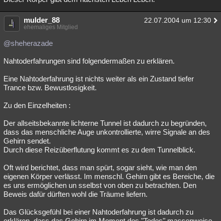
mulder_88
22.07.2004 um 12:30
ehemaliges Mitglied
@sheherazade
Nahtoderfahrungen sind folgendermaßen zu erklären.
Eine Nahtoderfahrung ist nichts weiter als ein Zustand tiefer
Trance bzw. Bewustlosigkeit.
Zu den Einzelheiten :
Der allseitsbekannte lichterne Tunnel ist dadurch zu begründen,
dass das menschliche Auge unkontrollierte, wirre Signale an des
Gehirn sendet.
Durch diese Reizüberflutung kommt es zu dem Tunnelblick.
Oft wird berichtet, dass man spürt, sogar sieht, wie man den
eigenen Körper verlässt. Im menschl. Gehirn gibt es Bereiche, die
es uns ermöglichen un sselbst von oben zu betrachten. Den
Beweis dafür dürften wohl die Träume liefern.
Das Glücksgefühl bei einer Nahtoderfahrung ist dadurch zu
erklären, dass das Gehirn im Moment des "Todes" massenweise