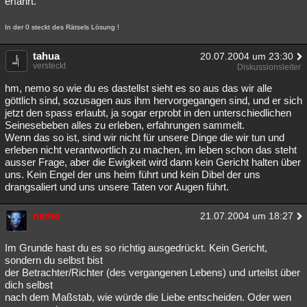
erfährt.
Besucht
Teilgenommen
Alle
Neue
Geschlossen
In der 0 steckt des Rätsels Lösung !
Lesenswert
Schlüsselwörter
tahua
20.07.2004 um 23:30
versteckt
Diskussionsleiter
hm, nemo so wie du es dastellst sieht es so aus das wir alle
göttlich sind, sozusagen aus ihm hervorgegangen sind, und er sich
jetzt den spass erlaubt, ja sogar erprobt in den unterschiedlichen
Seinesebeben alles zu erleben, erfahrungen sammelt.
Wenn das so ist, sind wir nicht für unsere Dinge die wir tun und
erleben nicht verantwortlich zu machen, im leben schon das steht
ausser Frage, aber die Ewigkeit wird dann kein Gericht halten über
uns. Kein Engel der uns heim führt und kein Dibel der uns
drangsaliert und uns unsere Taten vor Augen führt.
nemo
21.07.2004 um 18:27
Im Grunde hast du es so richtig ausgedrückt. Kein Gericht,
sondern du selbst bist
der Betrachter/Richter (des vergangenen Lebens) und urteilst über
dich selbst
nach dem Maßstab, wie würde die Liebe entscheiden. Oder wen