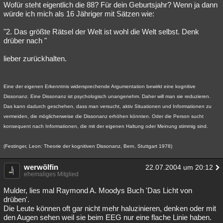
Wofür steht eigentlich die 88? Für dein Geburtsjahr? Wenn ja dann
würde ich mich als 16 Jähriger mit Sätzen wie:
"2. Das größte Rätsel der Welt ist wohl die Welt selbst. Denk
drüber nach "
lieber zurückhalten.
Eine der eigenen Erkenntnis widersprechende Argumentation bewirkt eine kognitive
Dissonanz. Eine Dissonanz ist psychologisch unangenehm. Daher will man sie reduzieren.
Das kann dadurch geschehen, dass man versucht, aktiv Situationen und Informationen zu
vermeiden, die möglicherweise die Dissonanz erhöhen könnten. Oder die Person sucht
konsequent nach Informationen, die mit der eigenen Haltung oder Meinung stimmig sind.
(Festinger, Leon: Theorie der kognitiven Dissonanz, Bern, Stuttgart 1978)
werwölfin
22.07.2004 um 20:12
ehemaliges Mitglied
Mulder, lies mal Raymond A. Moodys Buch 'Das Licht von
drüben'.
Die Leute können oft gar nicht mehr haluzinieren, denken oder mit
den Augen sehen weil sie beim EEG nur eine flache Linie haben.