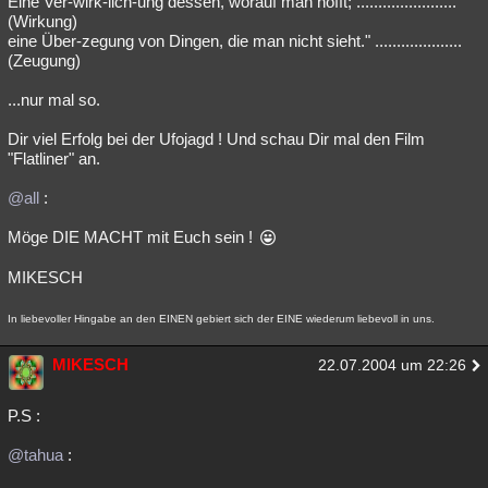
Eine Ver-wirk-lich-ung dessen, worauf man hofft; .......................
(Wirkung)
eine Über-zegung von Dingen, die man nicht sieht." ....................
(Zeugung)
...nur mal so.
Dir viel Erfolg bei der Ufojagd ! Und schau Dir mal den Film
"Flatliner" an.
@all
:
Möge DIE MACHT mit Euch sein !
MIKESCH
In liebevoller Hingabe an den EINEN gebiert sich der EINE wiederum liebevoll in uns.
MIKESCH
22.07.2004 um 22:26
P.S :
@tahua
: