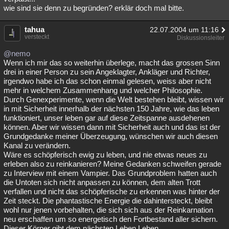
wie sind sie denn zu begründen? erklär doch mal bitte.
tahua
22.07.2004 um 11:16
versteckt
Diskussionsleiter
@nemo
Wenn ich mir das so weiterhin überlege, macht das grossen Sinn
drei in einer Person zu sein Angeklagter, Ankläger und Richter,
irgendwo habe ich das schon einmal gelesen, weiss aber nicht
mehr in welchem Zusammenhang und welcher Philosophie.
Durch Genexperimente, wenn die Welt bestehen bleibt, wissen wir
in mit Sicherheit innerhalb der nächsten 150 Jahre, wie das leben
funktioniert, unser leben gar auf diese Zeitspanne ausdehenen
können. Aber wir wissen dann mit Sicherheit auch und das ist der
Grundgedanke meiner Überzeugung, wünschen wir auch diesen
Kanal zu verändern.
Wäre es schöpferisch ewig zu leben, und nie etwas neues zu
erleben also zu reinkanieren? Meine Gedanken schweifen gerade
zu Interview mit einem Vampier. Das Grundproblem hatten auch
die Untoten sich nicht anpassen zu können, dem alten Trott
verfallen und nicht das schöpferische zu erkennen was hinter der
Zeit steckt. Die phantastische Energie die dahintersteckt, bleibt
wohl nur jenen vorbehalten, die sich sich aus der Reinkarnation
neu erschaffen um so energetisch den Fortbestand aller sichern.
Dieser Körper gibt dem nächsten Leben Leben.