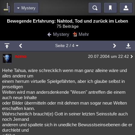
Mystery
Bereiche
Bewegende Erfahrung: Nahtod, Tod und zurück im Leben
75 Beiträge
Echtzeit
Diskussionen
Blogs
Videos
Statistiken
Mystery
Mehr
Chat
Wiki
Neuigkeiten
Seite
2
/ 4
meine Rubriken
nemo
20.07.2004 um 22:42
Menschen
Wissenschaft
Politik
Mystery
Kriminalfälle
Spiritualität
Verschwörungen
Technologie
Ufologie
Hehe Tahua, wäre schrecklich wenn man ganz alleine wäre und
alles andere um
einem herrum virtuelle Spielgefährten, aber ich glaube selbst in
Natur
Umfragen
Unterhaltung
jenseitigen
weitere Rubriken
Welten wird man andersdenkende "Wesen" antreffen die einem
auch neue Inhalte
Philosophie
Träume
Orte
Esoterik
Literatur
oder Bilder übermitteln oder mit dehnen man sogar neue Welten
erschaffen kann.
Astronomie
Helpdesk
Gruppen
Gaming
Filme
Wahrscheinlich braucht(e) Gott in seiner letzten Seinsstufe auch
noch Jemand
Musik
Clash
Verbesserungen
Allmystery
English
anderen und spaltete sich in unedliche Bewusstseinsebenen die er
durchlebt und
Übersichten