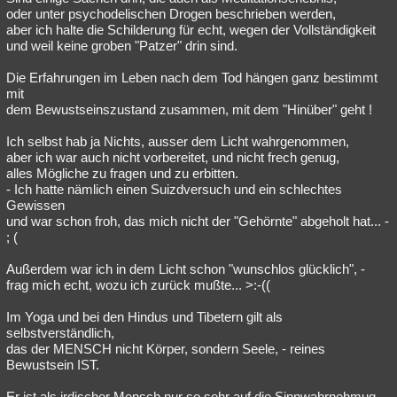
oder unter psychodelischen Drogen beschrieben werden,
aber ich halte die Schilderung für echt, wegen der Vollständigkeit
und weil keine groben "Patzer" drin sind.
Die Erfahrungen im Leben nach dem Tod hängen ganz bestimmt
mit
dem Bewustseinszustand zusammen, mit dem "Hinüber" geht !
Ich selbst hab ja Nichts, ausser dem Licht wahrgenommen,
aber ich war auch nicht vorbereitet, und nicht frech genug,
alles Mögliche zu fragen und zu erbitten.
- Ich hatte nämlich einen Suizdversuch und ein schlechtes
Gewissen
und war schon froh, das mich nicht der "Gehörnte" abgeholt hat... -
; (
Außerdem war ich in dem Licht schon "wunschlos glücklich", -
frag mich echt, wozu ich zurück mußte... >:-((
Im Yoga und bei den Hindus und Tibetern gilt als
selbstverständlich,
das der MENSCH nicht Körper, sondern Seele, - reines
Bewustsein IST.
Er ist als irdischer Mensch nur so sehr auf die Sinnwahrnehmug