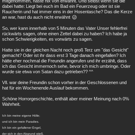
mitgenommen, haste nix von erwähnt. Und selbst wenn sie die
dabei hatte: Liegt bei euch im Bad ein Feuerzeug oder ist sie
Raucherin und hat immer eins in der Hosentasche? Das die Kerze
an war, hast du auch nicht erwähnt
So, wer kann innerhalb von 5 Minuten das Vater Unser fehlerfrei
rückwärts sagen, ohne einen Zettel dabei zu haben? Ich habe ja
schon Schwierigkeiten, es vorwärts zu sagen.
Hatte sie in der gleichen Nacht noch groß Terz um "das Gesicht"
gemacht? Oder ist ihr dass erst 3 Tage danach eingefallen? Ich
hätte eher nochmal die Freundin angerufen und ihr erzählt, dass
ich das Gesicht immernoch sehe, bevor ich mich umbringe. Oder
wurde sie etwa von Satan dazu getrieben?? ^^
Vll. war deine Freundin schon vorher in der Geschlossenen und
hat für ein Wochenende Auslauf bekommen.
Schöne Horrorgeschichte, enthält aber meiner Meinung nach 0%
Wahrheit.
Ich bin meine eigene Hölle;
und ich bin mein Paradies.
Ich bin ein gefallener Engel,
der sich in den Abgrund stieß.