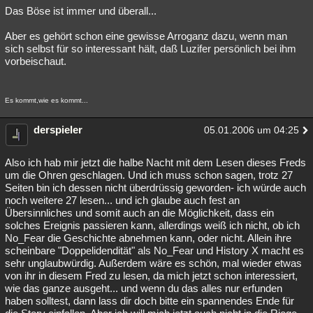
Das Böse ist immer und überall...
Aber es gehört schon eine gewisse Arroganz dazu, wenn man
sich selbst für so interessant hält, daß Luzifer persönlich bei ihm
vorbeischaut.
Es kommt,wie es kommt...
derspieler
05.01.2006 um 04:25
Also ich hab mir jetzt die halbe Nacht mit dem Lesen dieses Freds
um die Ohren geschlagen. Und ich muss schon sagen, trotz 27
Seiten bin ich dessen nicht überdrüssig geworden- ich würde auch
noch weitere 27 lesen... und ich glaube auch fest an
Übersinnliches und somit auch an die Möglichkeit, dass ein
solches Ereignis passieren kann, allerdings weiß ich nicht, ob ich
No_Fear die Geschichte abnehmen kann, oder nicht. Allein ihre
scheinbare "Doppelidendität" als No_Fear und History X macht es
sehr unglaubwürdig. Außerdem wäre es schön, mal wieder etwas
von ihr in diesem Fred zu lesen, da mich jetzt schon interessiert,
wie das ganze ausgeht... und wenn du das alles nur erfunden
haben solltest, dann lass dir doch bitte ein spannendes Ende für