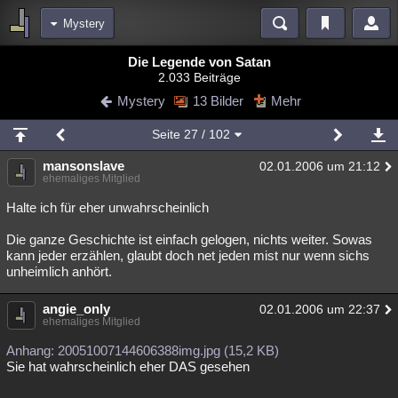
Mystery
Bereiche
Die Legende von Satan
2.033 Beiträge
Echtzeit
Diskussionen
Blogs
Videos
Statistiken
Mystery
13 Bilder
Mehr
Chat
Wiki
Neuigkeiten
2
Seite
27
/ 102
meine Rubriken
mansonslave
02.01.2006 um 21:12
Menschen
Wissenschaft
Politik
Mystery
Kriminalfälle
ehemaliges Mitglied
Spiritualität
Verschwörungen
Technologie
Ufologie
Halte ich für eher unwahrscheinlich
Die ganze Geschichte ist einfach gelogen, nichts weiter. Sowas
Natur
Umfragen
Unterhaltung
kann jeder erzählen, glaubt doch net jeden mist nur wenn sichs
weitere Rubriken
unheimlich anhört.
Philosophie
Träume
Orte
Esoterik
Literatur
angie_only
02.01.2006 um 22:37
ehemaliges Mitglied
Astronomie
Helpdesk
Gruppen
Gaming
Filme
Anhang: 20051007144606388img.jpg (15,2 KB)
Musik
Clash
Verbesserungen
Allmystery
English
Sie hat wahrscheinlich eher DAS gesehen
Übersichten