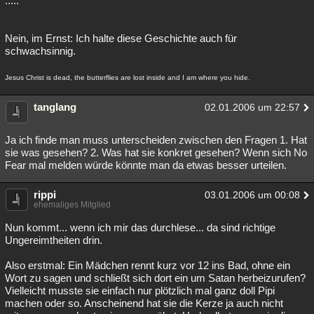
.....
Besucht
Teilgenommen
Alle
Neue
Geschlossen
Nein, im Ernst: Ich halte diese Geschichte auch für
Lesenswert
Schlüsselwörter
schwachsinnig.
Jesus Christ is dead, the butterflies are lost inside and I am where you hide.
tanglang
02.01.2006 um 22:57
Ja ich finde man muss unterscheiden zwischen den Fragen 1. Hat
sie was gesehen? 2. Was hat sie konkret gesehen? Wenn sich No
Fear mal melden würde könnte man da etwas besser urteilen.
rippi
03.01.2006 um 00:08
ehemaliges Mitglied
Nun kommt... wenn ich mir das durchlese... da sind richtige
Ungereimtheiten drin.
Also erstmal: Ein Mädchen rennt kurz vor 12 ins Bad, ohne ein
Wort zu sagen und schließt sich dort ein um Satan herbeizurufen?
Vielleicht musste sie einfach nur plötzlich mal ganz doll Pipi
machen oder so. Anscheinend hat sie die Kerze ja auch nicht