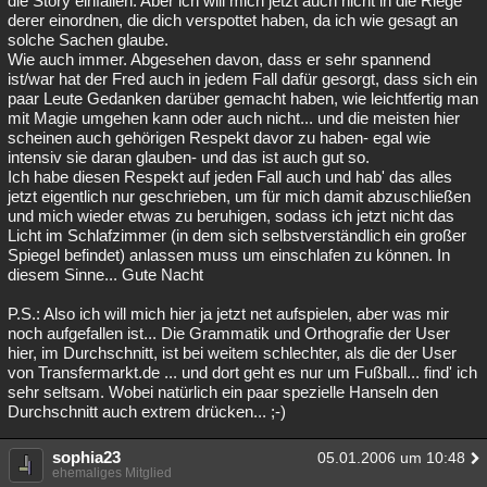
die Story einfallen. Aber ich will mich jetzt auch nicht in die Riege
derer einordnen, die dich verspottet haben, da ich wie gesagt an
solche Sachen glaube.
Wie auch immer. Abgesehen davon, dass er sehr spannend
ist/war hat der Fred auch in jedem Fall dafür gesorgt, dass sich ein
paar Leute Gedanken darüber gemacht haben, wie leichtfertig man
mit Magie umgehen kann oder auch nicht... und die meisten hier
scheinen auch gehörigen Respekt davor zu haben- egal wie
intensiv sie daran glauben- und das ist auch gut so.
Ich habe diesen Respekt auf jeden Fall auch und hab' das alles
jetzt eigentlich nur geschrieben, um für mich damit abzuschließen
und mich wieder etwas zu beruhigen, sodass ich jetzt nicht das
Licht im Schlafzimmer (in dem sich selbstverständlich ein großer
Spiegel befindet) anlassen muss um einschlafen zu können. In
diesem Sinne... Gute Nacht
P.S.: Also ich will mich hier ja jetzt net aufspielen, aber was mir
noch aufgefallen ist... Die Grammatik und Orthografie der User
hier, im Durchschnitt, ist bei weitem schlechter, als die der User
von Transfermarkt.de ... und dort geht es nur um Fußball... find' ich
sehr seltsam. Wobei natürlich ein paar spezielle Hanseln den
Durchschnitt auch extrem drücken... ;-)
sophia23
05.01.2006 um 10:48
ehemaliges Mitglied