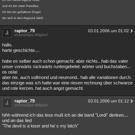
und ich bin mein Paradies.
Ich bin ein gefallener Engel,
der sich in den Abgrund stieß.
raptor_79
03.01.2006 um 01:02
ehemaliges Mitglied
hallo.
harte geschichte....
habe es selber auch schon gemacht. aber nichts.. hab das vater
unser vorwärts rückwärts runtergebetet. wörter und buchstaben...
os osla!
aber nix. auch vollmond und neumond.. hab alle variationen durch.
das einzige was ich hatte war eine riesen rechnung über schwarze
und rote kerzen. hat auch angst gemacht.
raptor_79
03.01.2006 um 01:12
ehemaliges Mitglied
hihh während ich das lese muß ich an die band "Lordi" denken....
und an das lied
"The devil is a loser and he´s my bitch"