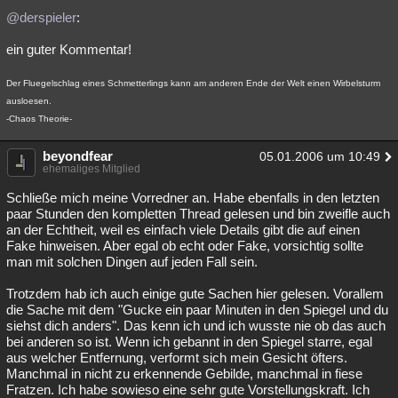
@derspieler
:
ein guter Kommentar!
Der Fluegelschlag eines Schmetterlings kann am anderen Ende der Welt einen Wirbelsturm
ausloesen.
-Chaos Theorie-
beyondfear
05.01.2006 um 10:49
ehemaliges Mitglied
Schließe mich meine Vorredner an. Habe ebenfalls in den letzten
paar Stunden den kompletten Thread gelesen und bin zweifle auch
an der Echtheit, weil es einfach viele Details gibt die auf einen
Fake hinweisen. Aber egal ob echt oder Fake, vorsichtig sollte
man mit solchen Dingen auf jeden Fall sein.
Trotzdem hab ich auch einige gute Sachen hier gelesen. Vorallem
die Sache mit dem "Gucke ein paar Minuten in den Spiegel und du
siehst dich anders". Das kenn ich und ich wusste nie ob das auch
bei anderen so ist. Wenn ich gebannt in den Spiegel starre, egal
aus welcher Entfernung, verformt sich mein Gesicht öfters.
Manchmal in nicht zu erkennende Gebilde, manchmal in fiese
Fratzen. Ich habe sowieso eine sehr gute Vorstellungskraft. Ich