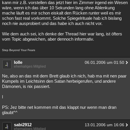
kann mir z.B. vorstellen das jetzt hier im Zimmer irgend ein Wesen
wäre, wenn ich das über 10 Sekunden lang ohne Ablenkung
mache läuft es mir schon eiskalt den Rücken runter weil es mir
schon fast real vorkommt. Solche Spiegelrituale hab ich bislang
noch nie ausprobiert und das habe ich auch nicht vor.
Wie dem auch sei, ich denke der Thread hier war lang, ist öfters
vom Topic abgewichen, aber dennoch informativ.
Step Beyond Your Fears
lolle
06.01.2006 um 01:50
ehemaliges Mitglied
Ne, also an das mit dem Brett glaub ich nich, hab ma mit nen paar
Kumpels im Leichtsinn den Satan herbeigerufen, und andere
Dämonen, is nix passiert.
l
PS: Jez bitte net kommen mit das klappt nur wenn man dran
glaubt^^
sabi2912
13.01.2006 um 16:06
ehemaliges Mitglied