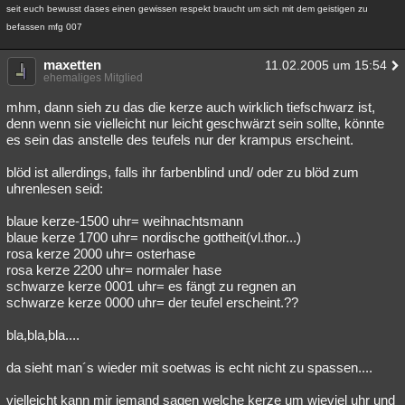
seit euch bewusst dases einen gewissen respekt braucht um sich mit dem geistigen zu
befassen mfg 007
maxetten
11.02.2005 um 15:54
ehemaliges Mitglied
mhm, dann sieh zu das die kerze auch wirklich tiefschwarz ist,
denn wenn sie vielleicht nur leicht geschwärzt sein sollte, könnte
es sein das anstelle des teufels nur der krampus erscheint.
blöd ist allerdings, falls ihr farbenblind und/ oder zu blöd zum
uhrenlesen seid:
blaue kerze-1500 uhr= weihnachtsmann
blaue kerze 1700 uhr= nordische gottheit(vl.thor...)
rosa kerze 2000 uhr= osterhase
rosa kerze 2200 uhr= normaler hase
schwarze kerze 0001 uhr= es fängt zu regnen an
schwarze kerze 0000 uhr= der teufel erscheint.??
bla,bla,bla....
da sieht man´s wieder mit soetwas is echt nicht zu spassen....
vielleicht kann mir jemand sagen welche kerze um wieviel uhr und