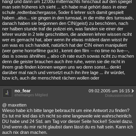
hängt und dann um 12:00u mitternachts hinschaut auf den spiegel
man sein früheres ich sieht ... ich habe mal gehört dass in einer
schule ,redtenbachergasse, 5oder 6 lehrer sich damit gespielt
haben ..also... sie gingen in den turnsaal, in die mitte des turnsaals,
danach haben sie begonnen den CIN(geist) zu beschören, nach
ner halben stunde traf die polizei ein, was fanden sie einer der
lehrer wurde in 2 teile geschnitten, die anderen lehrer wissen nciht
wer es gemacht hat, aber wenn ihr etwas mitdent dann wisst ihr
um was es sich handelt, natürlich hat der CIN einen manipuliert
(wer gerne horrorfilme guckt , kennt den film ---no time no live---,
das is sowas ähnlihes ,, also cih rate euch sowas nciht zu machen
denn die geister brauchen auch ihre ruhe, wenn sie die nicht in
ihrem grab finden können wegen uns wo denn sonst... denkt
darüber mal nach und versetzt euch ihn ihre lage ... ihr würdet,
bzw ich, auch die menschheit rächen wollen oder
no_fear
09.02.2005 um 16:15
ehemaliges Mitglied
Diskussionsleiter
@ maxetten
Wieso habe ich bitte lange bebraucht um eine Antwort zu finden?
Es tut mir leid das ich nicht so eine langeweile wie wahrscheinlich
DU habe und 24 Std. am Tag vor dieser Seite hocke!! Soviel dazu.
Und wenn du mir nicht glaubst dann lässt du es halt sein. Kann ich
auch nix dran machen.