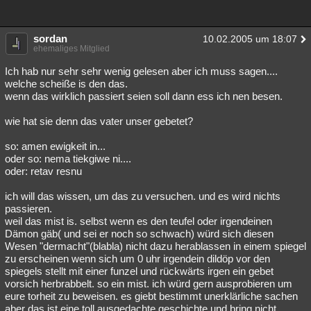
sordan
10.02.2005 um 18:07
ehemaliges Mitglied
Ich hab nur sehr sehr wenig gelesen aber ich muss sagen....
welche scheiße is den das.
wenn das wirklich passiert seien soll dann ess ich nen besen.
wie hat sie denn das vater unser gebetet?
so: amen ewigkeit in...
oder so: nema tiekgiwe ni....
oder: retav resnu
ich will das wissen, um das zu versuchen. und es wird nichts
passieren.
weil das mist is. selbst wenn es den teufel oder irgendeinen
Dämon gäb( und sei er noch so schwach) würd sich diesen
Wesen "dermacht"(blabla) nicht dazu herablassen in einem spiegel
zu erscheinen wenn sich um 0 uhr irgendein dildöp vor den
spiegels stellt mit einer funzel und rückwärts irgen ein gebet
vorsich herbrabbelt. so ein mist. ich würd gern ausprobieren um
eure torheit zu beweisen. es giebt bestimmt unerklärliche sachen
aber das ist eine toll ausgedachte geschichte und bring nicht.