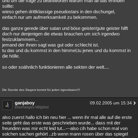
und um die frage zu beantworten warum man all das erfinden
sollte:
Besucht
Teilgenommen
Alle
Neue
Geschlossen
wieso gehen drittklassige pseudostars in den dschungel,
einfach nur um aufmerksamkeit zu bekommen.
Lesenswert
Schlüsselwörter
das ganze gerede über satan und böse geister/gute geister hilft
doch nur denjenigen die etwas brauchen um sich irgendwo
festzuklammern...
jemand der ihnen sagt was gut oder schlecht ist.
tu das und du kommst in den himmel,tu jenes und du kommst in
die hölle.
so oder soähnlich funktionieren alle sekten der welt....
Die Stunde des Siegers kommt für jeden irgendwann!!!
ganjaboy
09.02.2005 um 15:34
ehemaliges Mitglied
also zuerst hallo ich bin neu hier ... wenn ihr mal alle auf die erste
seite geht das erste was geschrieben wurde... dass mit der
freundinn was mir echt leid tut...---also cih habe schon mal von
solchen sachen gehört ..zb wenn mann rosen über das spiegel