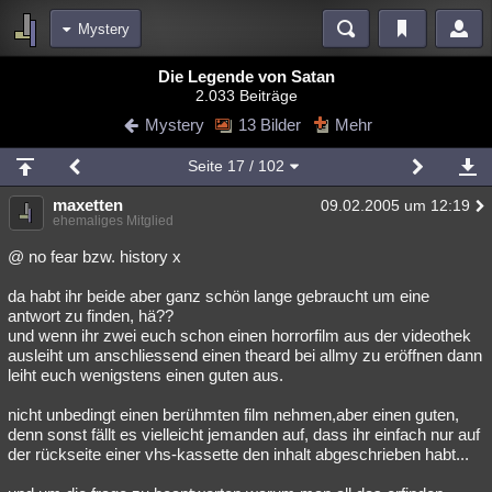
Mystery
Bereiche
Die Legende von Satan
2.033 Beiträge
Echtzeit
Diskussionen
Blogs
Videos
Statistiken
Mystery
13 Bilder
Mehr
Chat
Wiki
Neuigkeiten
2
Seite
17
/ 102
meine Rubriken
maxetten
09.02.2005 um 12:19
Menschen
Wissenschaft
Politik
Mystery
Kriminalfälle
ehemaliges Mitglied
Spiritualität
Verschwörungen
Technologie
Ufologie
@ no fear bzw. history x
da habt ihr beide aber ganz schön lange gebraucht um eine
Natur
Umfragen
Unterhaltung
antwort zu finden, hä??
weitere Rubriken
und wenn ihr zwei euch schon einen horrorfilm aus der videothek
ausleiht um anschliessend einen theard bei allmy zu eröffnen dann
Philosophie
Träume
Orte
Esoterik
Literatur
leiht euch wenigstens einen guten aus.
Astronomie
Helpdesk
Gruppen
Gaming
Filme
nicht unbedingt einen berühmten film nehmen,aber einen guten,
denn sonst fällt es vielleicht jemanden auf, dass ihr einfach nur auf
Musik
Clash
Verbesserungen
Allmystery
English
der rückseite einer vhs-kassette den inhalt abgeschrieben habt...
Übersichten