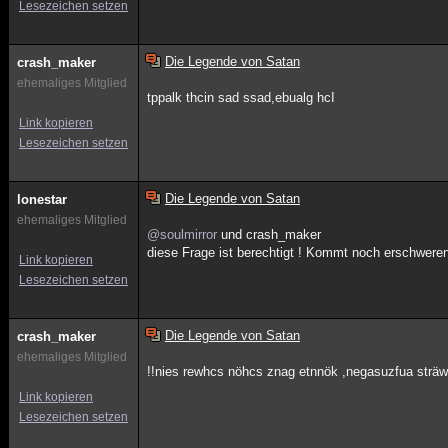
Lesezeichen setzen
Die Legende von Satan
crash_maker
ehemaliges Mitglied
tppalk thcin sad ssad,ebualg hcI
Link kopieren
Lesezeichen setzen
Die Legende von Satan
lonestar
ehemaliges Mitglied
@soulmirror
und crash_maker
diese Frage ist berechtigt ! Kommt noch erschwere
Link kopieren
Lesezeichen setzen
Die Legende von Satan
crash_maker
ehemaliges Mitglied
!!nies rewhcs nöhcs znag etnnök ,negasuzfua strä
Link kopieren
Lesezeichen setzen