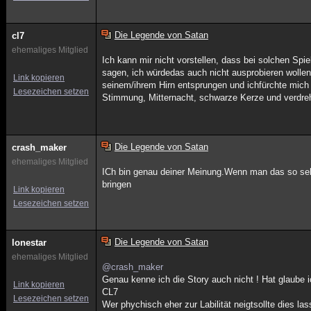
Die Legende von Satan
cl7
ehemaliges Mitglied
Ich kann mir nicht vorstellen, dass bei solchen Spi
sagen, ich würdedas auch nicht ausprobieren wollen.
Link kopieren
seinem/ihrem Hirn entsprungen und ichfürchte mich 
Lesezeichen setzen
Stimmung, Mitternacht, schwarze Kerze und verdreh
Die Legende von Satan
crash_maker
ehemaliges Mitglied
ICh bin genau deiner Meinung.Wenn man das so sehr
bringen
Link kopieren
Lesezeichen setzen
Die Legende von Satan
lonestar
ehemaliges Mitglied
@crash_maker
Genau kenne ich die Story auch nicht ! Hat glaube 
Link kopieren
CL7
Lesezeichen setzen
Wer phychisch eher zur Labilität neigtsollte dies las