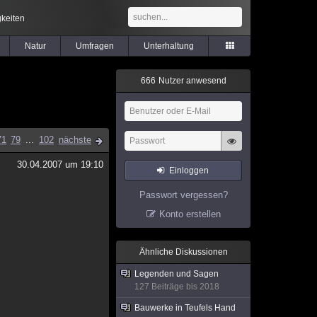
keiten
Natur
Umfragen
Unterhaltung
6
6
6
Nutzer anwesend
71
79
...
102
nächste
30.04.2007 um 19:10
Einloggen
Passwort vergessen?
Konto erstellen
Ähnliche Diskussionen
Legenden und Sagen
127 Beiträge bis 2018
Bauwerke in Teufels Hand