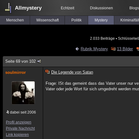
Allmystery
Echtzeit
Diskussionen
Blogs
Menschen
Wissenschaft
Politik
Mystery
Kriminalfäl
2.033 Beiträge
▪ Schlüsselwö
Rubrik Mystery
13 Bilder
Seite 69 von 102
Die Legende von Satan
soulmirror
Frage: ISt das gemeint dass das Vater unser nur v
Vater oder jede Wort für sich umgedreht werden mu
dabei seit 2006
Profil anzeigen
Private Nachricht
Link kopieren