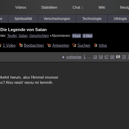
Videos
Statistiken
Chat
Wiki
Neuig
2
le
Spiritualität
Verschwörungen
Technologie
Ufologie
Die Legende von Satan
rter:
Teufel
,
Satan
,
Geschichten
▪ Abonnieren:
Feed
E-Mail
1 Video
Beobachten
Antworten
Suchen
Infos
vorherige
1
...
19
59
67
68
69
70
erkehrt herum, also Himmel imunser
ss? Also retaV resnu mi lemmih.