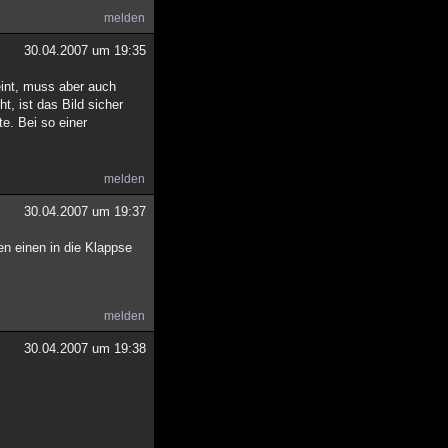
melden
30.04.2007 um 19:35
eint, muss aber auch
t, ist das Bild sicher
e. Bei so einer
melden
30.04.2007 um 19:37
n einen in die Klappse
melden
30.04.2007 um 19:38