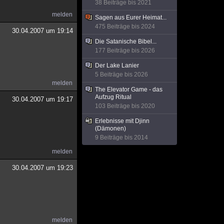
38 Beiträge bis 2021
melden
Sagen aus Eurer Heimat...
475 Beiträge bis 2024
30.04.2007 um 19:14
Die Satanische Bibel...
177 Beiträge bis 2026
Der Lake Lanier
5 Beiträge bis 2026
melden
The Elevator Game - das
Aufzug Ritual
30.04.2007 um 19:17
103 Beiträge bis 2020
Erlebnisse mit Djinn
(Dämonen)
9 Beiträge bis 2014
melden
30.04.2007 um 19:23
melden