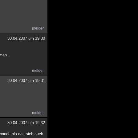
melden
30.04.2007 um 19:30
men .
melden
30.04.2007 um 19:31
melden
30.04.2007 um 19:32
banal ,als das sich auch