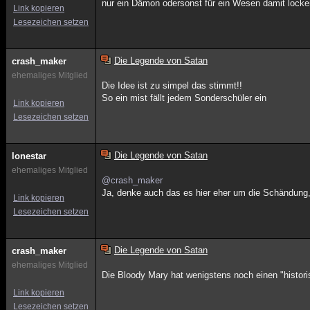
nur ein Dämon odersonst für ein Wesen damit locke
Link kopieren
Lesezeichen setzen
Die Legende von Satan
crash_maker
ehemaliges Mitglied
Die Idee ist zu simpel das stimmt!!
So ein mist fällt jedem Sonderschüler ein
Link kopieren
Lesezeichen setzen
Die Legende von Satan
lonestar
ehemaliges Mitglied
@crash_maker
Ja, denke auch das es hier eher um die Schändung, 
Link kopieren
Lesezeichen setzen
Die Legende von Satan
crash_maker
ehemaliges Mitglied
Die Bloody Mary hat wenigstens noch einen "historis
Link kopieren
Lesezeichen setzen