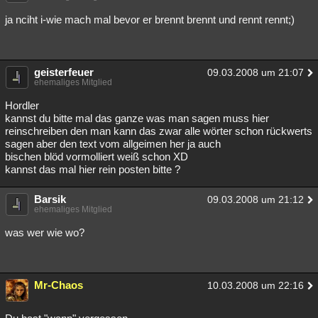
Besucht
Teilgenommen
Alle
Neue
Geschlossen
ja nciht i-wie mach mal bevor er brennt brennt und rennt rennt;)
Lesenswert
Schlüsselwörter
geisterfeuer
09.03.2008 um 21:07
ehemaliges Mitglied
Hordler
kannst du bitte mal das ganze was man sagen muss hier
reinschreiben den man kann das zwar alle wörter schon rückwerts
sagen aber den text vom allgeimen her ja auch
bischen blöd vormolliert weiß schon XD
kannst das mal hier rein posten bitte ?
Barsik
09.03.2008 um 21:12
ehemaliges Mitglied
was wer wie wo?
Mr-Chaos
10.03.2008 um 22:16