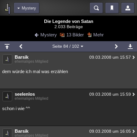
Mystery
Bereiche
Die Legende von Satan
2.033 Beiträge
Echtzeit
Diskussionen
Blogs
Videos
Statistiken
Mystery
13 Bilder
Mehr
Chat
Wiki
Neuigkeiten
Seite
84
/ 102
meine Rubriken
Barsik
09.03.2008 um 15:57
Menschen
Wissenschaft
Politik
Mystery
Kriminalfälle
ehemaliges Mitglied
Spiritualität
Verschwörungen
Technologie
Ufologie
dem würde ich mal was erzählen
Natur
Umfragen
Unterhaltung
weitere Rubriken
seelenlos
09.03.2008 um 15:59
ehemaliges Mitglied
Philosophie
Träume
Orte
Esoterik
Literatur
schon i wie ^^
Astronomie
Helpdesk
Gruppen
Gaming
Filme
Musik
Clash
Verbesserungen
Allmystery
English
Barsik
09.03.2008 um 16:05
Übersichten
ehemaliges Mitglied