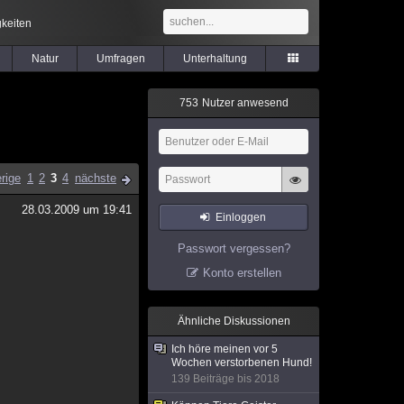
keiten
Natur
Umfragen
Unterhaltung
7
5
3
Nutzer anwesend
rige
1
2
3
4
nächste
28.03.2009 um 19:41
Einloggen
Passwort vergessen?
Konto erstellen
Ähnliche Diskussionen
Ich höre meinen vor 5
Wochen verstorbenen Hund!
139 Beiträge bis 2018