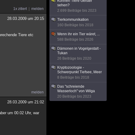
Können Tiere Geister
sehen?
1x zitiert
melden
2.699 Beiträge bis 2023
28.03.2009 um 20:15
Tierkommunikation
160 Beiträge bis 2018
Wenn ihr ein Tier wäret, ...
prechende Tiere etc
588 Beiträge bis 2026
Dämonen in Vogelgestalt -
Tukan
26 Beiträge bis 2020
Kryptozoologie -
Schwerpunkt Tiefsee, Meer
8 Beiträge bis 2018
Das "schreiende
Wasserloch" von Wilga
melden
20 Beiträge bis 2023
28.03.2009 um 21:02
 aber um 00.02 Uhr, war