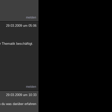
melden
29.03.2009 um 05:06
er Thematik beschäftigt.
melden
29.03.2009 um 10:33
n du was darüber erfahren