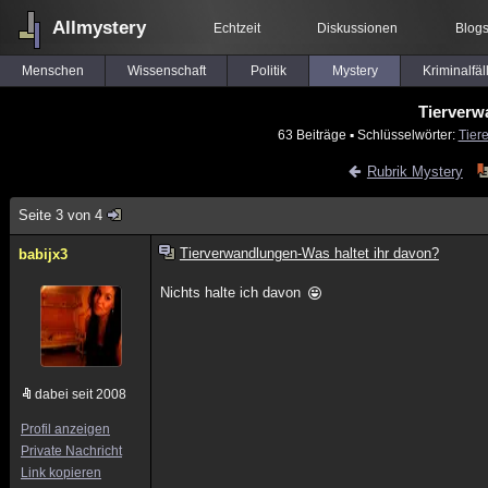
Allmystery
Echtzeit
Diskussionen
Blog
Menschen
Wissenschaft
Politik
Mystery
Kriminalfäl
Tierverw
63 Beiträge
▪ Schlüsselwörter:
Tier
Rubrik Mystery
Seite 3 von 4
Tierverwandlungen-Was haltet ihr davon?
babijx3
Nichts halte ich davon
dabei seit 2008
Profil anzeigen
Private Nachricht
Link kopieren