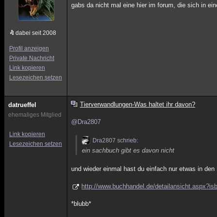
gabs da nicht mal eine hier im forum, die sich in ei
dabei seit 2008
Profil anzeigen
Private Nachricht
Link kopieren
Lesezeichen setzen
Tierverwandlungen-Was haltet ihr davon?
datrueffel
ehemaliges Mitglied
@Dra2807
Link kopieren
Dra2807 schrieb:
Lesezeichen setzen
ein sachbuch gibt es davon nicht
und wieder einmal hast du einfach nur etwas in de
http://www.buchhandel.de/detailansicht.aspx?i
*blubb*