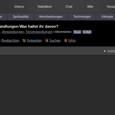
s
Videos
Statistiken
Chat
Wiki
Neuig
le
Spiritualität
Verschwörungen
Technologie
Ufologie
andlungen-Was haltet ihr davon?
e
,
Verwandlungen
,
Tierverwandlungen
▪ Abonnieren:
Feed
E-Mail
Beobachten
Antworten
Suchen
Infos
vorhe