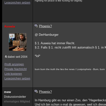
Fighting for peace is like fucking for virginity.
Lesezeichen setzen
Phoenix?
Auweia
@ DerHamburger
§ 1. Auweia hat immer Recht.
§ 2. Falls § 1. nicht zutrifft tritt automatisch § 1. in 
*lol*
dabei seit 2004
Profil anzeigen
Private Nachricht
burn burn the truth the lies the news / Lostprophets - Burn, burn
Link kopieren
Lesezeichen setzen
Phoenix?
mew
Diskussionsleiter
In Hamburg gibt es nur einen Zoo, den "Hagenbecks
ehemaliges Mitglied
Und ich bin schon x-mal da gewesen, weil ich dies