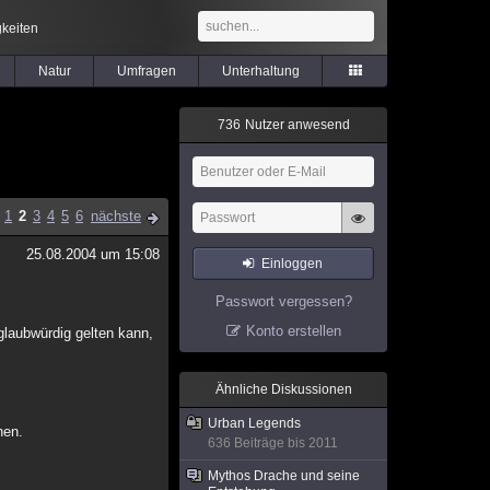
keiten
Natur
Umfragen
Unterhaltung
7
3
6
Nutzer anwesend
1
2
3
4
5
6
nächste
25.08.2004 um 15:08
Einloggen
Passwort vergessen?
Konto erstellen
glaubwürdig gelten kann,
Ähnliche Diskussionen
Urban Legends
hen.
636 Beiträge bis 2011
Mythos Drache und seine