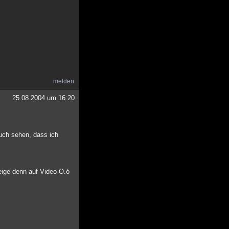
melden
25.08.2004 um 16:20
auch sehen, dass ich
eige denn auf Video O.ó