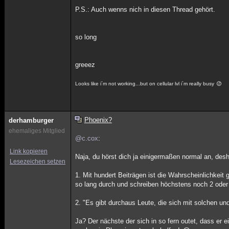
P.S.: Auch wenns nich in diesen Thread gehört.
so long
greeez
Looks like i´m not working...but on cellular lvl i´m really busy
Phoenix?
derhamburger
ehemaliges Mitglied
@c.cox
:
Link kopieren
Naja, du hörst dich ja einigermaßen normal an, de
Lesezeichen setzen
1. Mit hundert Beiträgen ist die Wahrscheinlichkeit g
so lang durch und schreiben höchstens noch 2 oder 
2. "Es gibt durchaus Leute, die sich mit solchen u
Ja? Der nächste der sich in so fern outet, dass er