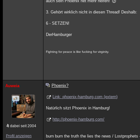
auch sein Phoenix net mehr helfen!
3. Gehört wirklich nicht in diesen Thread! Deshalb:
6 - SETZEN!
DerHamburger
Fighting for peace is like fucking for virginity.
Phoenix?
Auweia
Link: phoenix-hamburg.com (extern)
Natürlich sitzt Phoenix in Hamburg!
http://phoenix-hamburg.com/
dabei seit 2004
Profil anzeigen
burn burn the truth the lies the news / Lostprophets 