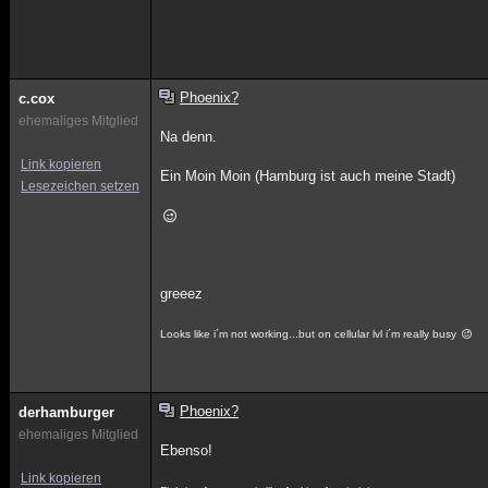
Phoenix?
c.cox
ehemaliges Mitglied
Na denn.
Link kopieren
Ein Moin Moin (Hamburg ist auch meine Stadt)
Lesezeichen setzen
greeez
Looks like i´m not working...but on cellular lvl i´m really busy
Phoenix?
derhamburger
ehemaliges Mitglied
Ebenso!
Link kopieren