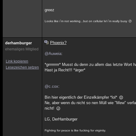
greez
Looks like i´m not working...but on cellular lvl i´m really busy
Phoenix?
derhamburger
ehemaliges Mitglied
@Auweia
:
Link kopieren
*grrrrrrrrr* Musst du denn zu allem das letzte Wort
Lesezeichen setzen
Hast ja Recht!!! *ärger*
@c.cox
:
Bin hier eigentlich der Einzelkämpfer *lol*
Ne, aber wenn du nicht so nen Müll wie "Mew" verf
nicht!
LG, DerHamburger
Fighting for peace is like fucking for virginity.