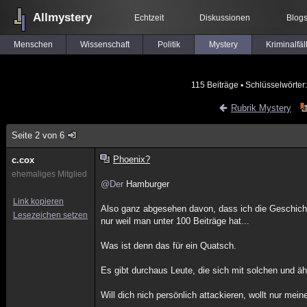
Allmystery
Echtzeit
Diskussionen
Blog
Menschen
Wissenschaft
Politik
Mystery
Kriminalfäl
115 Beiträge
▪ Schlüsselwörter
Rubrik Mystery
Seite 2 von 6
Phoenix?
c.cox
ehemaliges Mitglied
@Der
Hamburger
Link kopieren
Also ganz abgesehen davon, dass ich die Geschichte
Lesezeichen setzen
nur weil man unter 100 Beiträge hat...
Was ist denn das für ein Quatsch.
Es gibt durchaus Leute, die sich mit solchen und ä
Will dich nich persönlich attackieren, wollt nur me