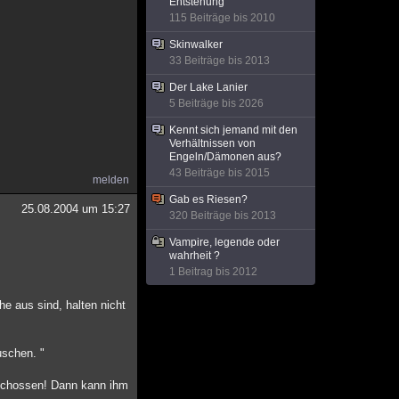
Entstehung
115 Beiträge bis 2010
Skinwalker
33 Beiträge bis 2013
Der Lake Lanier
5 Beiträge bis 2026
Kennt sich jemand mit den
Verhältnissen von
Engeln/Dämonen aus?
43 Beiträge bis 2015
melden
Gab es Riesen?
25.08.2004 um 15:27
320 Beiträge bis 2013
Vampire, legende oder
wahrheit ?
1 Beitrag bis 2012
he aus sind, halten nicht
uschen. "
erschossen! Dann kann ihm