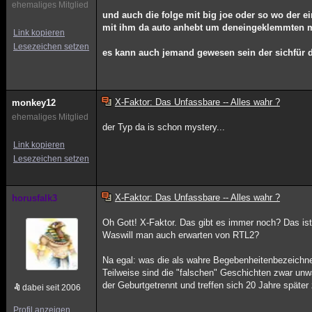
ehemaliges Mitglied
und auch die folge mit big joe oder so wo der 
mit ihm da auto anhebt um deneingeklemmten m
Link kopieren
Lesezeichen setzen
es kann auch jemand gewesen sein der sichfür 
X-Faktor: Das Unfassbare -- Alles wahr ?
monkey12
ehemaliges Mitglied
der Typ da is schon mystery...
Link kopieren
Lesezeichen setzen
X-Faktor: Das Unfassbare -- Alles wahr ?
horusfalk3
Oh Gott! X-Faktor. Das gibt es immer noch? Das ist
Waswill man auch erwarten von RTL2?
Na egal: was die als wahre Begebenheitenbezeichn
Teilweise sind die "falschen" Geschichten zwar unw
der Geburtgetrennt und treffen sich 20 Jahre später
dabei seit 2006
Profil anzeigen