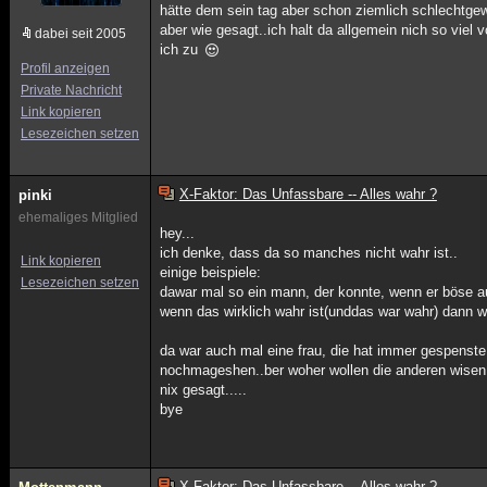
hätte dem sein tag aber schon ziemlich schlechtg
aber wie gesagt..ich halt da allgemein nich so viel
dabei seit 2005
ich zu
Profil anzeigen
Private Nachricht
Link kopieren
Lesezeichen setzen
X-Faktor: Das Unfassbare -- Alles wahr ?
pinki
ehemaliges Mitglied
hey...
ich denke, dass da so manches nicht wahr ist..
Link kopieren
einige beispiele:
Lesezeichen setzen
dawar mal so ein mann, der konnte, wenn er böse a
wenn das wirklich wahr ist(unddas war wahr) dann w
da war auch mal eine frau, die hat immer gespenste
nochmageshen..ber woher wollen die anderen wisen, 
nix gesagt.....
bye
X-Faktor: Das Unfassbare -- Alles wahr ?