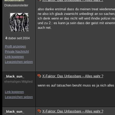
Mottenmann
Diskussionsleiter
also danke erstmal dass du meinen treat wiedererw
ne also ich glaub zwarnicht unbedingt an so sachen
ich denk wenn er das nicht will wird ihndie polizei nic
und zu 2.: es kann ja sein dass der geist mit eine
auch net.
dabei seit 2004
Profil anzeigen
Private Nachricht
Link kopieren
Lesezeichen setzen
X-Faktor: Das Unfassbare -- Alles wahr ?
_black_sun_
ehemaliges Mitglied
wenn es auf tatsachen beruht muss es ja nich alles 
Link kopieren
Lesezeichen setzen
X-Faktor: Das Unfassbare -- Alles wahr ?
_black_sun_