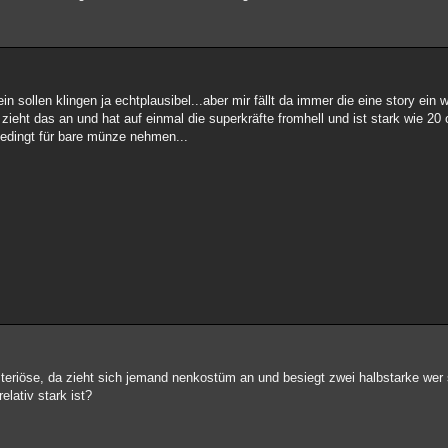
sollen klingen ja echtplausibel...aber mir fällt da immer die eine story ein 
eht das an und hat auf einmal die superkräfte fromhell und ist stark wie 20 
bedingt für bare münze nehmen...
mysteriöse, da zieht sich jemand nenkostüm an und besiegt zwei halbstarke we
elativ stark ist?