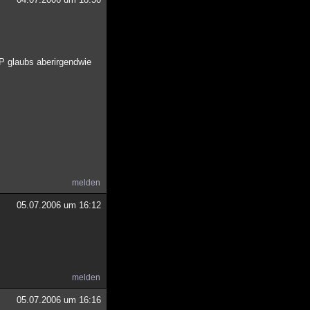
:P glaubs aberirgendwie
melden
05.07.2006 um 16:12
melden
05.07.2006 um 16:16