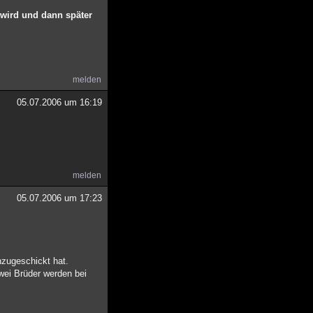
 wird und dann später
melden
05.07.2006 um 16:19
melden
05.07.2006 um 17:23
nzugeschickt hat.
wei Brüder werden bei