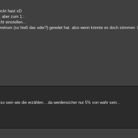
eckt hast xD
, aber zum 1.:
ht einstellen...
mmetrum (so hieß das oder?) geredet hat. also wenn könnte es doch stimmen 
so sein wie die erzählen....da werdensicher nur 5% von wahr sein...