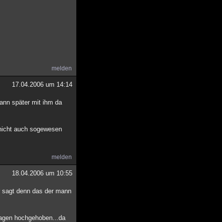
melden
17.04.2006 um 14:14
dann später mit ihm da
 nicht auch sogewesen
melden
18.04.2006 um 10:55
er sagt denn das der mann
kragen hochgehoben...da