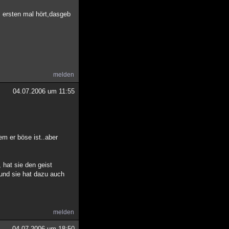
m ersten mal hört,dasgeb
melden
04.07.2006 um 11:55
m er böse ist..aber
 hat sie den geist
 und sie hat dazu auch
melden
04.07.2006 um 18:50