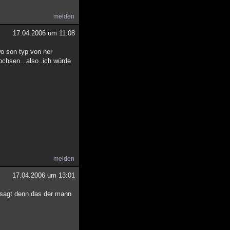
melden
17.04.2006 um 11:08
wo son typ von ner
ochsen...also..ich würde
melden
17.04.2006 um 13:01
r sagt denn das der mann