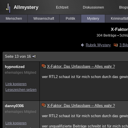
Allmystery
Echtzeit
Diskussionen
Blogs
Menschen
Wissenschaft
Politik
Mystery
Kriminalfäl
X-Faktor
304 Beiträge
▪ Schlü
Rubrik Mystery
3 Bil
Seite 13 von 16
X-Faktor: Das Unfassbare -- Alles wahr ?
hypnotized
ehemaliges Mitglied
wer RTL2 schaut ist für mich schon durch das gewiss
Link kopieren
Lesezeichen setzen
X-Faktor: Das Unfassbare -- Alles wahr ?
danny0306
ehemaliges Mitglied
wer RTL2 schaut ist für mich schon durch das gewiss
Link kopieren
wer unqualifizierte Beiträge schreibt ist für mich s