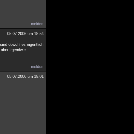
melden
05.07.2006 um 18:54
sind obwohl es eigentlich
l aber irgendwie
melden
05.07.2006 um 19:01