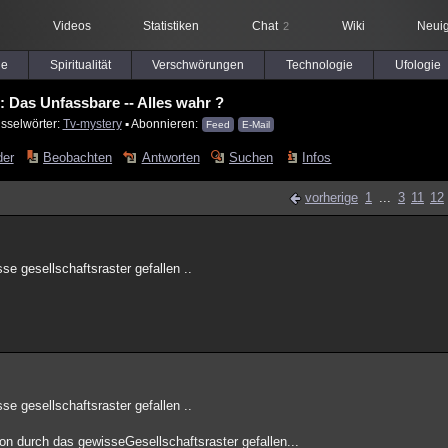
Videos
Statistiken
Chat
Wiki
Neuig
2
le
Spiritualität
Verschwörungen
Technologie
Ufologie
: Das Unfassbare -- Alles wahr ?
sselwörter:
Tv-mystery
▪ Abonnieren:
Feed
E-Mail
der
Beobachten
Antworten
Suchen
Infos
vorherige
1
...
3
11
12
e gesellschaftsraster gefallen ..
e gesellschaftsraster gefallen ..
chon durch das gewisseGesellschaftsraster gefallen...