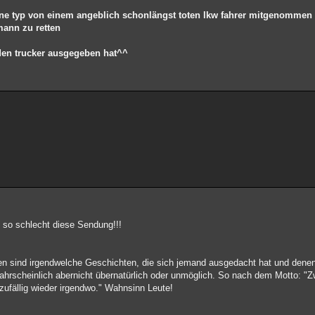
eine typ von einem angeblich schonlängst toten lkw fahrer mitgenommen
ann zu retten
den trucker ausgegeben hat^^
 so schlecht diese Sendung!!!
en sind irgendwelche Geschichten, die sich jemand ausgedacht hat und dene
ahrscheinlich abernicht übernatürlich oder unmöglich. So nach dem Motto: "Z
 zufällig wieder irgendwo." Wahnsinn Leute!