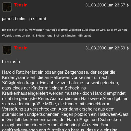
Tenzin
31.03.2006 um 23:57
james brolin...ja stimmt
Ich bin nicht sicher, mit welchen Waffen der dritte Weltkrieg ausgetragen wird, aber im vierten
Weltkrieg werden sie mit Stöcken und Steinen kämpfen. (Einstein)
Tenzin
31.03.2006 um 23:59
hier rasta
Harold Ratcher ist ein bösartiger Zeitgenosse, der sogar die
Kindertyrannisiert, die an Halloween vor seiner Tür nach
Süßigkeiten fragen. Ein Jahr zuvor hater es so weit getrieben,
dass eines der Kinder mit einem Schock ins
Krankenhauseingeliefert werden musste - doch Harold empfindet
nicht die geringste Reue. Auch andiesem Halloween-Abend gibt er
sich wieder die größte Mühe, die Kinder mit seinerHorror-
Vorstellung zu verschrecken. Aber dann erscheint aus dem
stürmischen undpeitschenden Regen plötzlich ein Halloween-Gast
in Gestalt des Sensenmanns, der HaroldAngst und Schrecken
einjagt und ihm einen Herzanfall einbringt. Als seine Frau
denKrankenwagen anruft, stellt sich heraus, dass die einzige