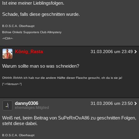
Ist eine meiner Lieblingsfolgen.
Schade, falls diese geschnitten wurde.
B.O.S.C.A. Oberhaupt
Böhse Onkelz Supporters Club Allmystery
-=CIA=-
König_Rasta
31.03.2006 um 23:49
Warum sollte man so was schneiden?
Ohhhh Ähhhh ich hab nur die andere Hälfte dieser Flasche gesucht, oh da is sie ja!
|°-=Versus=-°|
danny0306
31.03.2006 um 23:50
ehemaliges Mitglied
Weiß net, beim Beitrag von SuPeRnOvA86 zu geschnitten Folgen,
steht diese dabei.
B.O.S.C.A. Oberhaupt