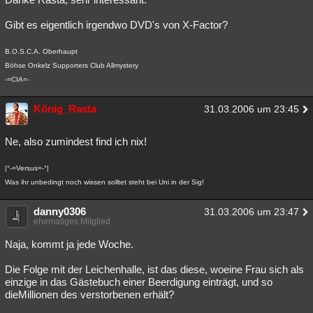
Gibt es eigentlich irgendwo DVD's von X-Factor?
B.O.S.C.A. Oberhaupt
Böhse Onkelz Supporters Club Allmystery
-=CIA=-
König_Rasta
31.03.2006 um 23:45
Ne, also zumindest find ich nix!
|°-=Versus=-°|
Was ihr unbedingt noch wissen solltet steht bei Uni in der Sig!
danny0306
31.03.2006 um 23:47
ehemaliges Mitglied
Naja, kommt ja jede Woche.
Die Folge mit der Leichenhalle, ist das diese, woeine Frau sich als
einzige in das Gästebuch einer Beerdigung einträgt, und so
dieMillionen des verstorbenen erhält?