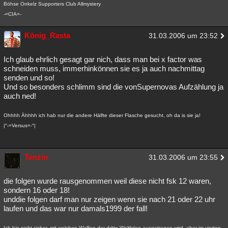
Böhse Onkelz Supporters Club Allmystery
-=CIA=-
König_Rasta
31.03.2006 um 23:52
Ich glaub ehrlich gesagt gar nich, dass man bei x factor was
schneiden muss, immerhinkönnen sie es ja auch nachmittag
senden und so!
Und so besonders schlimm sind die vonSupernovas Aufzählung ja
auch ned!
Ohhhh Ähhhh ich hab nur die andere Hälfte dieser Flasche gesucht, oh da is sie ja!
|°-=Versus=-°|
Tenzin
31.03.2006 um 23:55
die folgen wurde rausgenommen weil diese nicht fsk 12 waren,
sondern 16 oder 18!
unddie folgen darf man nur zeigen wenn sie nach 21 oder 22 uhr
laufen und das war nur damals1999 der fall!
Ich bin nicht sicher, mit welchen Waffen der dritte Weltkrieg ausgetragen wird, aber im vierten