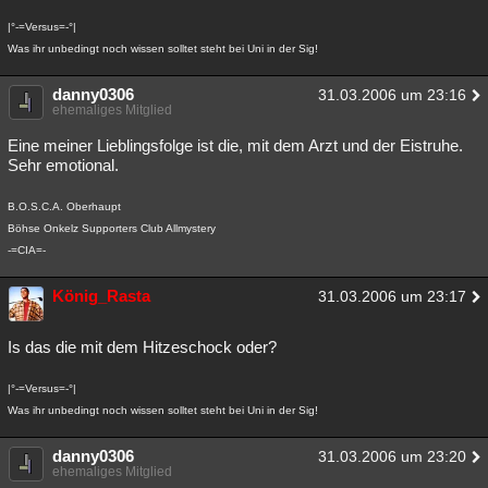
Besucht
Teilgenommen
Alle
Neue
Geschlossen
|°-=Versus=-°|
Was ihr unbedingt noch wissen solltet steht bei Uni in der Sig!
Lesenswert
Schlüsselwörter
danny0306
31.03.2006 um 23:16
ehemaliges Mitglied
Eine meiner Lieblingsfolge ist die, mit dem Arzt und der Eistruhe.
Sehr emotional.
B.O.S.C.A. Oberhaupt
Böhse Onkelz Supporters Club Allmystery
-=CIA=-
König_Rasta
31.03.2006 um 23:17
Is das die mit dem Hitzeschock oder?
|°-=Versus=-°|
Was ihr unbedingt noch wissen solltet steht bei Uni in der Sig!
danny0306
31.03.2006 um 23:20
ehemaliges Mitglied