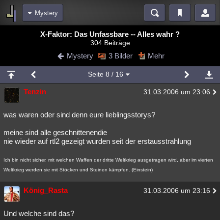
Mystery
Bereiche
X-Faktor: Das Unfassbare -- Alles wahr ?
304 Beiträge
Echtzeit
Diskussionen
Blogs
Videos
Statistiken
Mystery
3 Bilder
Mehr
Chat
Wiki
Neuigkeiten
Seite
8
/ 16
meine Rubriken
Tenzin
31.03.2006 um 23:06
Menschen
Wissenschaft
Politik
Mystery
Kriminalfälle
Spiritualität
Verschwörungen
Technologie
Ufologie
was waren oder sind denn eure lieblingsstorys?
meine sind alle geschnittenendie
Natur
Umfragen
Unterhaltung
nie wieder auf rtl2 gezeigt wurden seit der erstausstrahlung
weitere Rubriken
Ich bin nicht sicher, mit welchen Waffen der dritte Weltkrieg ausgetragen wird, aber im vierten
Philosophie
Träume
Orte
Esoterik
Literatur
Weltkrieg werden sie mit Stöcken und Steinen kämpfen. (Einstein)
Astronomie
Helpdesk
Gruppen
Gaming
Filme
König_Rasta
31.03.2006 um 23:16
Musik
Clash
Verbesserungen
Allmystery
English
Und welche sind das?
Übersichten