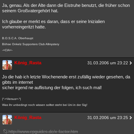
Ja, genau. Als der Alte dann die Eistruhe benutzt, die früher schon
seinem Großvatergehört hat.
Ich glaube er merkt es daran, dass er seine Inizialien
vorherreingeritzt hatte.
B.O.S.C.A. Oberhaupt
Böhse Onkelz Supporters Club Allmystery
-=CIA=-
König_Rasta
31.03.2006 um 23:22
Jo die hab ich letzte Wochenende erst zufällig wieder gesehen, da
gibts im internet
sicher irgend ne auflistung der folgen, ich such mal!
|°-=Versus=-°|
Was ihr unbedingt noch wissen solltet steht bei Uni in der Sig!
König_Rasta
31.03.2006 um 23:25
http://www.epguides.de/x-factor.htm