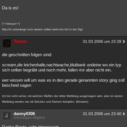
Da is es!
|°-=Versus=-°|
Was ihr unbedingt noch wissen solltet steht bei Uni in der Sig!
Tenzin
31.03.2006 um 23:28
die geschnitten folgen sind:
scream,die leichenhalle,nachtwache,blutbank undeine wo ein typ
sich selber begräbt und noch mehr, fallen mir aber nicht ein.
wer wissen will um was es in den gerade genannten story ging soll
bescheid sagen
Ich bin nicht sicher, mit welchen Waffen der dritte Weltkrieg ausgetragen wird, aber im vierten
Weltkrieg werden sie mit Stöcken und Steinen kämpfen. (Einstein)
danny0306
31.03.2006 um 23:40
ehemaliges Mitglied
Danke Rasta, sehr interessant.