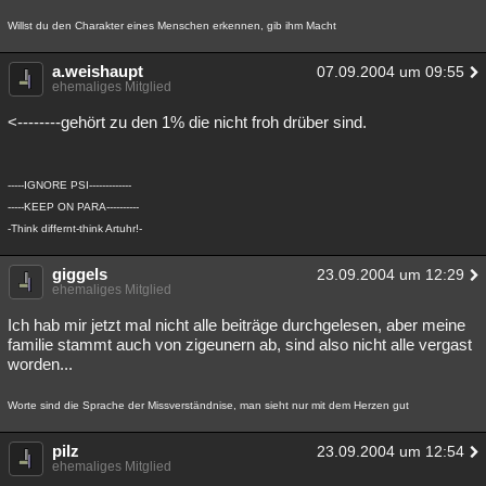
Willst du den Charakter eines Menschen erkennen, gib ihm Macht
a.weishaupt
07.09.2004 um 09:55
ehemaliges Mitglied
<--------gehört zu den 1% die nicht froh drüber sind.
-----IGNORE PSI-------------
-----KEEP ON PARA----------
-Think differnt-think Artuhr!-
giggels
23.09.2004 um 12:29
ehemaliges Mitglied
Ich hab mir jetzt mal nicht alle beiträge durchgelesen, aber meine
familie stammt auch von zigeunern ab, sind also nicht alle vergast
worden...
Worte sind die Sprache der Missverständnise, man sieht nur mit dem Herzen gut
pilz
23.09.2004 um 12:54
ehemaliges Mitglied