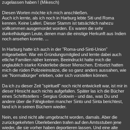
zugelassen haben ! (Mikesch)
Diesen Worten möchte ich mich anschließen.
Auch ich lernte, als ich noch in Harburg lebte Siti und Roma
kennen. Keine Lalleri. Dieser Stamm ist tatsächlich nahezu
vollkommen ausgemordet worden. Es waren die sehr
dunkelhäutigen Leute, denen man die einstige Herkunft aus Indien
noch ansehen konnte. ...
In Harburg hatte ich auch in der "Roma-und-Sinti-Union"
mitgearbeitet. War ein Gründungsmitglied und lernte dabei auch
etliche Familien näher kennen. Beeindruckt hatte mich die
unglaublich starke Kinderliebe dieser Menschen. Entsetzt hatten
mich die rüden Polizeieinsätze, die so ganz anders aussahen, wie
sie "Normalbürger" erleben, oder sich vorstellen können.
Da ich zu dieser Zeit "spirituell" noch nicht entwickelt war, ist mir in
dieser Hinsicht auch nichts aufgefallen. Später las ich die Bücher
eines Schriftstellers - Sergius Golowin - und das, was Du und
andere über die Fähigkeiten mancher Sinto und Sinta berichtest,
fand ich in seinen Büchern wieder.
Nein, es sind nicht alle umgebracht worden, damals. Aber die
zurückgekehrten Überlebenden trafen auf den Amtsstuben jene
wieder, die sie vorher haben deportieren lassen. Und eine alte