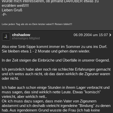
Würde mich interessieren, ob jemand DARÜBER etwas zu
erzählen weiß!!!!
Lieben Gruß
-P-
Lebe jeden Tag als ob es Dein letzter wäre!!! Reisen bildet!!!
chshadow
06.09.2004 um 15:07
ehemaliges Mitglied
Also eine Sinti-Sippe kommt immer im Sommer zu uns ins Dorf.
Sie bleiben etwa 1 - 2 Monate und gehen dann wieder.
In der Zeit steigen die Einbrüche und Überfälle in unserer Gegend.
Ich persönlich habe aber noch nie schlechte Erfahrungen gemacht
und ich weiss auch nicht, ob das dann wirklich die Zigeuner waren
oder nicht.
Ich habe auch schon einige Stunden in ihrem Lager verbracht und
muss sagen, das sind wirklich nette Leute. Etwas "komisch"
vieleicht, aber wirklich nett..
Ok ich muss dazu sagen, dass mein Vater von Zigeunern
abstammt und ich deshalb vieleicht irgendeine "Bindung" zu denen
hab. Aus irgendeinem Grund wusste die Frau (ich hab keine