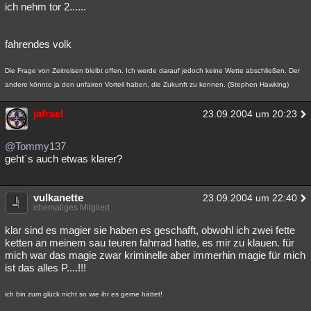
ich nehm tor 2......
fahrendes volk
Die Frage von Zeitreisen bleibt offen. Ich werde darauf jedoch keine Wette abschließen. Der
andere könnte ja den unfairen Vorteil haben, die Zukunft zu kennen. (Stephen Hawking)
jafrael
23.09.2004 um 20:23
@Tommy137
geht´s auch etwas klarer?
vulkanette
23.09.2004 um 22:40
ehemaliges Mitglied
klar sind es magier sie haben es geschafft, obwohl ich zwei fette
ketten an meinem sau teuren fahrrad hatte, es mir zu klauen. für
mich war das magie zwar kriminelle aber immerhin magie für mich
ist das alles P....!!!
ich bin zum glück nicht so wie ihr es gerne hättet!