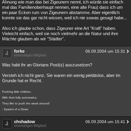
Ahnung wie man das bei Zigeunern nennt, ich würde sie einfach
mal das Familienoberhaupt nennen, eine alte Frau) dass ich um
ein paar Ecken rum von Zigeunern abstamme. Aber eigentlich
konnte sie das gar nicht wissen, weil ich nie sowas gesagt habe...
Also ich glaube schon, dass Zigeuner eine Art "Kraft" haben.
Vieleicht einfach, weil sie noch vielmehr an die Natur und ihre
Mächte glauben als wir "Städter".
forke
06.09.2004 um 15:31
ehemaliges Mitglied
Was habt ihr an Glorians Post(s) auszusetzen?
Versteh ich nicht ganz. Sie waren ein wenig pietätslos, aber im
Grunde hat er Recht.
Pushing little children,
With their fully automatics,
They like to push the weak around!
- System of a Down
chshadow
06.09.2004 um 15:41
ehemaliges Mitglied