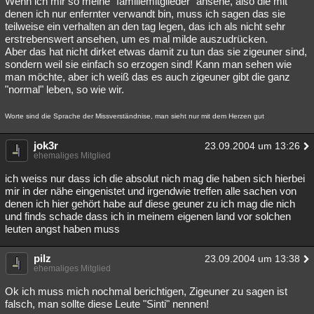
Wenn ich mir so meine "familiemitglieder" ansehe, also die mit
denen ich nur enfernter verwandt bin, muss ich sagen das sie
teilweise ein verhalten an den tag legen, das ich als nicht sehr
erstrebenswert ansehen, um es mal milde auszudrücken.
Aber das hat nicht dirket etwas damit zu tun das sie zigeuner sind,
sondern weil sie einfach so erzogen sind! Kann man sehen wie
man möchte, aber ich weiß das es auch zigeuner gibt die ganz
"normal" leben, so wie wir.
Worte sind die Sprache der Missverständnise, man sieht nur mit dem Herzen gut
jok3r
23.09.2004 um 13:26
ehemaliges Mitglied
ich weiss nur dass ich die absolut nich mag die haben sich hierbei
mir in der nähe eingenistet und irgendwie treffen alle sachen von
denen ich hier gehört habe auf diese geuner zu ich mag die nich
und finds schade dass ich in meinem eigenen land vor solchen
leuten angst haben muss
pilz
23.09.2004 um 13:38
ehemaliges Mitglied
Ok ich muss mich nochmal berichtigen, Zigeuner zu sagen ist
falsch, man sollte diese Leute "Sinti" nennen!