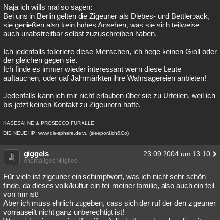
Naja ich wills mal so sagen:
Bei uns in Berlin gelten die Zigeuner als Diebes- und Bettlerpack,
sie genießen also kein hohes Ansehen, was sie sich teilweise
auch unabstreitbar selbst zuzuschreiben haben.
Ich jedenfalls tolleriere diese Menschen, ich hege keinen Groll oder
der gleichen gegen sie.
Ich finde es immer wieder interessant wenn diese Leute
auftauchen, oder uaf Jahrmärkten ihre Wahrsagereien anbieten!
Jedenfalls kann ich mir nicht erlauben über sie zu Urteilen, weil ich
bis jetzt keinen Kontakt zu Zigeunern hatte.
KÄSESAHNE & PROSECCO FÜR ALLE!
DIE NEUE HP: www.die-sphere.de.vu (sleepor&ich&Co)
giggels
23.09.2004 um 13:10
ehemaliges Mitglied
Für viele ist zigeuner ein schimpfwort, was ich nicht sehr schön
finde, da dieses volk/kultur ein teil meiner familie, also auch ein teil
von mir ist!
Aber ich muss ehrlich zugeben, dass sich der ruf der den zigeuner
vorrauseilt nicht ganz unberechtigt ist!