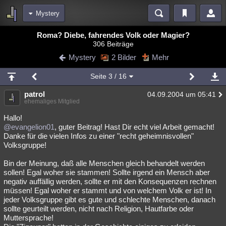
Mystery
Bereiche
Roma? Diebe, fahrendes Volk oder Magier?
306 Beiträge
Echtzeit
Diskussionen
Blogs
Videos
Statistiken
Mystery
2 Bilder
Mehr
Chat
Wiki
Neuigkeiten
3
Seite
3
/ 16
meine Rubriken
patrol
04.09.2004 um 05:41
Menschen
Wissenschaft
Politik
Mystery
Kriminalfälle
ehemaliges Mitglied
Spiritualität
Verschwörungen
Technologie
Ufologie
Hallo!
@evangelion01
, guter Beitrag! Hast Dir echt viel Arbeit gemacht!
Danke für die vielen Infos zu einer "recht geheimnisvollen"
Natur
Umfragen
Unterhaltung
Volksgruppe!
weitere Rubriken
Bin der Meinung, daß alle Menschen gleich behandelt werden
Philosophie
Träume
Orte
Esoterik
Literatur
sollen! Egal woher sie stammen! Sollte irgend ein Mensch aber
negativ auffällig werden, sollte er mit den Konsequenzen rechnen
Astronomie
Helpdesk
Gruppen
Gaming
Filme
müssen! Egal woher er stammt und von welchem Volk er ist! In
jeder Volksgruppe gibt es gute und schlechte Menschen, danach
Musik
Clash
Verbesserungen
Allmystery
English
sollte geurteilt werden, nicht nach Religion, Hautfarbe oder
Muttersprache!
Übersichten