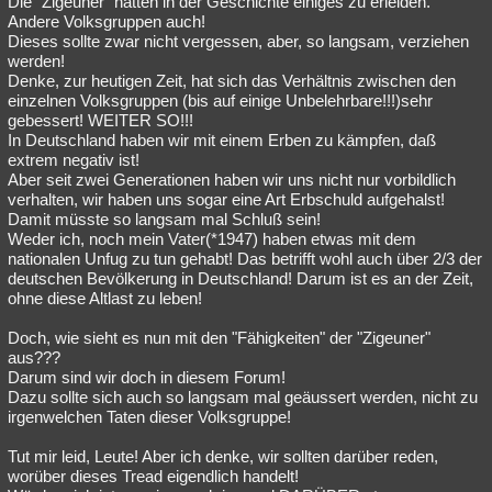
Die "Zigeuner" hatten in der Geschichte einiges zu erleiden.
Andere Volksgruppen auch!
Besucht
Teilgenommen
Alle
Neue
Geschlossen
Dieses sollte zwar nicht vergessen, aber, so langsam, verziehen
werden!
Lesenswert
Schlüsselwörter
Denke, zur heutigen Zeit, hat sich das Verhältnis zwischen den
einzelnen Volksgruppen (bis auf einige Unbelehrbare!!!)sehr
gebessert! WEITER SO!!!
In Deutschland haben wir mit einem Erben zu kämpfen, daß
extrem negativ ist!
Aber seit zwei Generationen haben wir uns nicht nur vorbildlich
verhalten, wir haben uns sogar eine Art Erbschuld aufgehalst!
Damit müsste so langsam mal Schluß sein!
Weder ich, noch mein Vater(*1947) haben etwas mit dem
nationalen Unfug zu tun gehabt! Das betrifft wohl auch über 2/3 der
deutschen Bevölkerung in Deutschland! Darum ist es an der Zeit,
ohne diese Altlast zu leben!
Doch, wie sieht es nun mit den "Fähigkeiten" der "Zigeuner"
aus???
Darum sind wir doch in diesem Forum!
Dazu sollte sich auch so langsam mal geäussert werden, nicht zu
irgenwelchen Taten dieser Volksgruppe!
Tut mir leid, Leute! Aber ich denke, wir sollten darüber reden,
worüber dieses Tread eigendlich handelt!