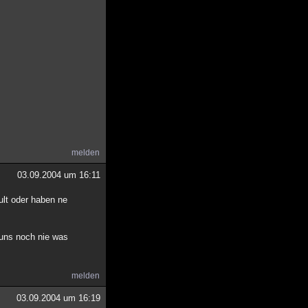
melden
03.09.2004 um 16:11
ult oder haben ne
n uns noch nie was
melden
03.09.2004 um 16:19