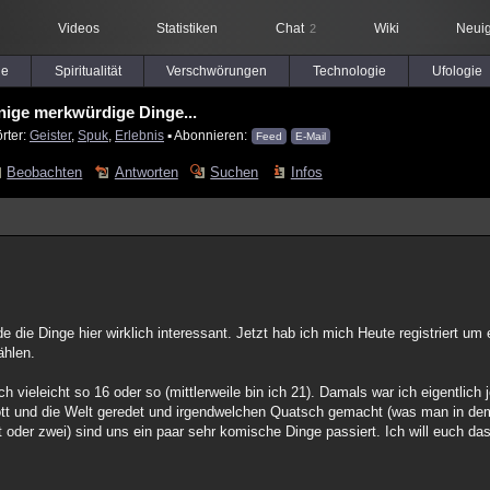
Videos
Statistiken
Chat
Wiki
Neuig
2
le
Spiritualität
Verschwörungen
Technologie
Ufologie
nige merkwürdige Dinge...
rter:
Geister
,
Spuk
,
Erlebnis
▪ Abonnieren:
Feed
E-Mail
Beobachten
Antworten
Suchen
Infos
 die Dinge hier wirklich interessant. Jetzt hab ich mich Heute registriert um
ählen.
h vieleicht so 16 oder so (mittlerweile bin ich 21). Damals war ich eigentlich
t und die Welt geredet und irgendwelchen Quatsch gemacht (was man in dem 
 oder zwei) sind uns ein paar sehr komische Dinge passiert. Ich will euch da