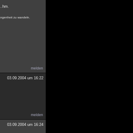
...hm.
gangenheit zu wandeln.
melden
03.09.2004 um 16:22
melden
03.09.2004 um 16:24