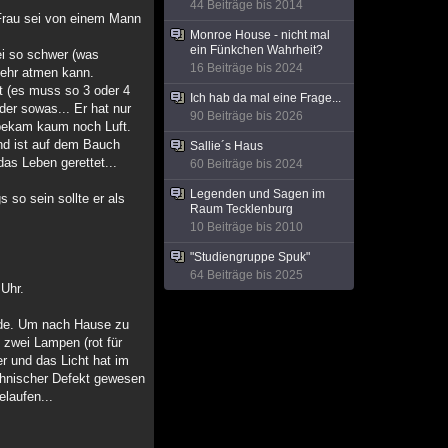
44 Beiträge bis 2014
e Frau sei von einem Mann
Monroe House - nicht mal
ein Fünkchen Wahrheit?
ei so schwer (was
16 Beiträge bis 2024
 mehr atmen kann.
ht (es muss so 3 oder 4
Ich hab da mal eine Frage...
der sowas... Er hat nur
90 Beiträge bis 2026
 bekam kaum noch Luft.
und ist auf dem Bauch
Sallie´s Haus
as Leben gerettet...
60 Beiträge bis 2024
Legenden und Sagen im
s so sein sollte er als
Raum Tecklenburg
10 Beiträge bis 2010
"Studiengruppe Spuk"
64 Beiträge bis 2025
 Uhr.
nde. Um nach Hause zu
zwei Lampen (rot für
er und das Licht hat im
echnischer Defekt gewesen
laufen...