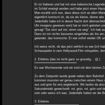
*******************
Er ist Italiener und hat mir eine italienische Legen
im Schlaf erwürgt worden und habe jetzt einen Hass
Man erzählt sich nun, dass diese sich an allen Männ
eigentlich komisch ist, da sie als kleine, dünne al
Jedenfalls habe ich in dieser Nacht dort übernachte
Uhr morgens gewesen sein) hat er mich getreten und
gesagt "Sie sitzt auf mir, nimm sie weg". Ich hab 
Dann ist mir nichts besseres eingefallen als ihn a
gelandet. das komische: Er war sofort wieder OK un
Ich weiss nicht, ob das jetzt wirklich so war (ich ha
Schauspieler in nem Hollywood-Film mitspielen, den
2. Erlebnis (das ist nicht ganz so gruselig...
)
************************************
Es war Wochenende und wir sind mit dem letzten Zu
Zu dem Zeitpunkt wurde grade neben dem Bahnhof 
kommen mussten wir genau zwischen einem Haus un
aus und grün für ein) angebracht. Wir laufen da also
Sekundentakt gewechselt: rot, grün, rot, grün und d
sein oder weiss ich was. Jedenfalls haben wir die 
3. Erlebnis