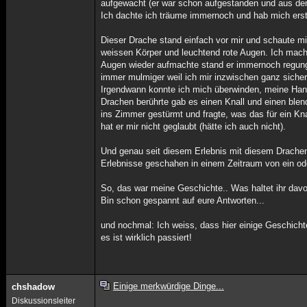
aufgewacht (er war schon aufgestanden und aus de
Ich dachte ich träume immernoch und hab mich erstm
Dieser Drache stand einfach vor mir und schaute mi
weissen Körper und leuchtend rote Augen. Ich mac
Augen wieder aufmachte stand er immernoch regungs
immer mulmiger weil ich mir inzwischen ganz sicher 
Irgendwann konnte ich mich überwinden, meine Ha
Drachen berührte gab es einen Knall und einen ble
ins Zimmer gestürmt und fragte, was das für ein Kna
hat er mir nicht geglaubt (hätte ich auch nicht).
Und genau seit diesem Erlebnis mit diesem Drachen 
Erlebnisse geschahen in einem Zeitraum von ein ode
So, das war meine Geschichte.. Was haltet ihr davo
Bin schon gespannt auf eure Antworten...
und nochmal: Ich weiss, dass hier einige Geschicht
es ist wirklich passiert!
Einige merkwürdige Dinge...
chshadow
Diskussionsleiter