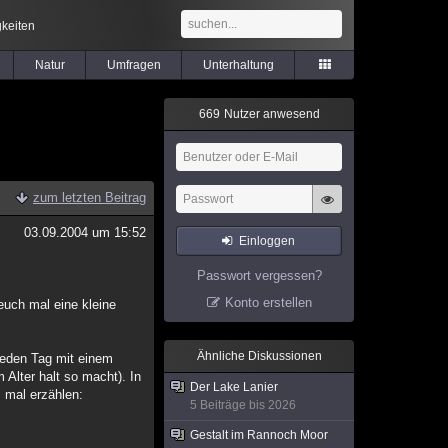
keiten
Natur
Umfragen
Unterhaltung
6
6
9
Nutzer anwesend
zum letzten Beitrag
03.09.2004 um 15:52
Einloggen
Passwort vergessen?
Konto erstellen
 euch mal eine kleine
Ähnliche Diskussionen
 jeden Tag mit einem
Alter halt so macht). In
Der Lake Lanier
s mal erzählen:
5 Beiträge bis 2026
Gestalt im Rannoch Moor