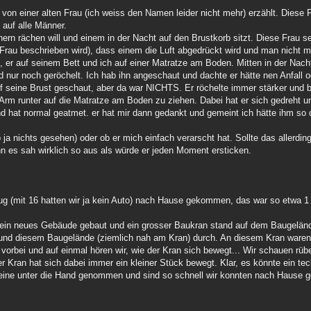
de von einer alten Frau (ich weiss den Namen leider nicht mehr) erzählt. Dies
 auf alle Männer.
ern rächen will und einem in der Nacht auf den Brustkorb sitzt. Diese Frau s
te Frau beschrieben wird), dass einem die Luft abgedrückt wird und man nicht
t, er auf seinem Bett und ich auf einer Matratze am Boden. Mitten in der Nac
 nur noch geröchelt. Ich hab ihn angeschaut und dachte er hätte nen Anfall o
auf seine Brust geschaut, aber da war NICHTS. Er röchelte immer stärker und
m Arm runter auf die Matratze am Boden zu ziehen. Dabei hat er sich gedreht 
d hat normal geatmet. er hat mir dann gedankt und gemeint ich hätte ihm so d
b ja nichts gesehen) oder ob er mich einfach verarscht hat. Sollte das allerding
n es sah wirklich so aus als würde er jeden Moment ersticken.
g (mit 16 hatten wir ja kein Auto) nach Hause gekommen, das war so etwa 1
ein neues Gebäude gebaut und ein grosser Baukran stand auf dem Baugelä
d diesem Baugelände (ziemlich nah am Kran) durch. An diesem Kran waren 
 vorbei und auf einmal hören wir, wie der Kran sich bewegt... Wir schauen rüb
er Kran hat sich dabei immer ein kleiner Stück bewegt. Klar, es könnte ein t
Beine unter die Hand genommen und sind so schnell wir konnten nach Hause ge