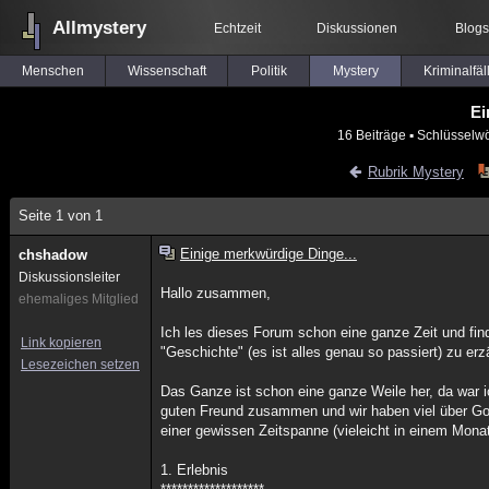
Allmystery
Echtzeit
Diskussionen
Blogs
Menschen
Wissenschaft
Politik
Mystery
Kriminalfäl
Ei
16 Beiträge
▪ Schlüsselwö
Rubrik Mystery
Seite 1 von 1
Einige merkwürdige Dinge...
chshadow
Diskussionsleiter
Hallo zusammen,
ehemaliges Mitglied
Ich les dieses Forum schon eine ganze Zeit und finde
Link kopieren
"Geschichte" (es ist alles genau so passiert) zu erz
Lesezeichen setzen
Das Ganze ist schon eine ganze Weile her, da war ic
guten Freund zusammen und wir haben viel über Got
einer gewissen Zeitspanne (vieleicht in einem Monat
1. Erlebnis