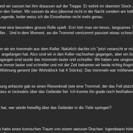
d wir sassen bei ihm draussen auf der Treppe. Er wohnt im obersten Stock 
 den Seiten. Wir sassen da also (diesmal nicht in der Nacht sondern am hell
 Legende, leider weiss ich die Einzelheiten nicht mehr genau:
mmel eine besonders grosse Rolle spielt. Erst hört man ein leises, langsames
ler... Und in dem Moment, wo die Trommel verstummt passiert etwas schreckl
n wir ein trommeln aus dem Keller. Natürlich dachte ich "jetzt verarscht er mi
, angefangen hat. Also sind wir in den Keller nachsehen gegangen, aber ein 
r gegangen sind wurde das trommeln lauter und schneller. Wir haben uns umges
immer lauter und schneller und mit der Zeit bekamen wir beide richtig Angst,
r Wohnung gerannt (der Wohnblock hat 4 Stöcke). Das trommeln war mittlerwei
ng anfasste gab es einen Riesenknall (wie eine Trommel, der das Fell platzt 
ass er rückwärts über das Geländer fiel. Ich konnte ihn grade noch festhalten
 hat, wer würde freiwillig über das Geländer in die Tiefe springen?
h hatte einen komischen Traum von einem weissen Drachen. Irgendwann hörte 