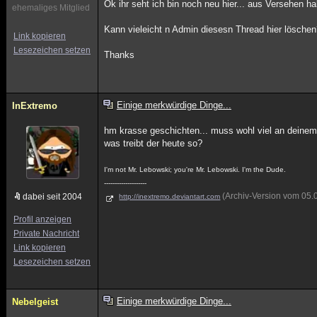
Ok ihr seht ich bin noch neu hier... aus Versehen h
ehemaliges Mitglied
Kann vieleicht n Admin diesesn Thread hier lösche
Link kopieren
Lesezeichen setzen
Thanks
Einige merkwürdige Dinge...
InExtremo
hm krasse geschichten... muss wohl viel an deinem
was treibt der heute so?
I'm not Mr. Lebowski; you're Mr. Lebowski. I'm the Dude.
--------------------
(Archiv-Version vom 05.
dabei seit 2004
http://inextremo.deviantart.com
Profil anzeigen
Private Nachricht
Link kopieren
Lesezeichen setzen
Einige merkwürdige Dinge...
Nebelgeist