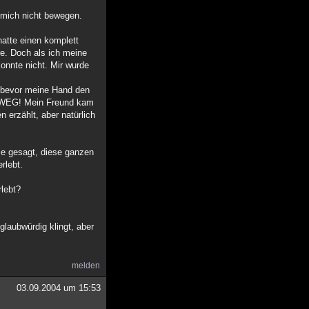
.
e mich nicht bewegen.
hatte einen komplett
e. Doch als ich meine
onnte nicht. Mir wurde
 bevor meine Hand den
he WEG! Mein Freund kam
 erzählt, aber natürlich
Wie gesagt, diese ganzen
rlebt.
rlebt?
laubwürdig klingt, aber
melden
03.09.2004 um 15:53