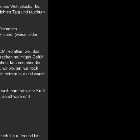
eines Wohnblocks, bei
ichten Tag) und rauchten
 Trommeln...
iches. (weiss leider
ch", vorallem weil das
bisschen mulmiges Gefühl
ehen, konnten aber die
 wir wollten nur noch
le extrem laut und wurde
weil man mit voller Kraft
, sonst wäre er 4
ich ihn rufen und bin