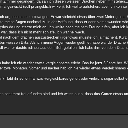
m Zimmer gegangen). da sah ich diesen weissen Drachen neben mir stehen..
al gezwickt (soll ja angeblich wirken). Ich wollte aufstehen, aber ich konnt
ch an, ohne sich zu bewegen. Er war vieleicht etwas über zwei Meter gross, 
hte meine Augen nochmal zu in der Hoffnung, dass er dann verschwunden wär
los da und starrte mich an. Ich wollte nach meinem Freund rufen, aber ich k
war, dass ich nicht mehr schlafe, ich war hellwach.
nd nach dem drachen auszustrecken (irgendwas musste ich ja machen). Kurz
nden weissen Blitz. Als ich meine Augen wieder geöffnet habe war der Drac
ll war, er dachte ich sei aus dem Bett gefallen. Ich habe ihm von dem Drachen
habe ich nie wieder etwas vergleichbares erlebt. Das ist jetzt 5 Jahre her. 
r zwei Monaten. Vorher und nacher hab ich nie wieder etwas vergleichbares e
n? Habt ihr schonmal was vergleichbares gehört oder vieleicht sogar selbst e
en bestimmt frei erfunden sind und ich weiss auch, dass das Ganze etwas ung