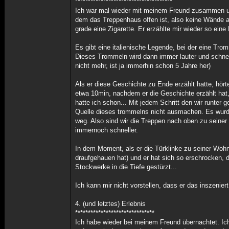
**************************************
Ich war mal wieder mit meinem Freund zusammen un
dem das Treppenhaus offen ist, also keine Wände an
grade eine Zigarette. Er erzählte mir wieder so eine
Es gibt eine italienische Legende, bei der eine Tro
Dieses Trommeln wird dann immer lauter und schnel
nicht mehr, ist ja immerhin schon 5 Jahre her)
Als er diese Geschichte zu Ende erzählt hatte, hörte
etwa 10min, nachdem er die Geschichte erzählt hat
hatte ich schon... Mit jedem Schritt den wir runte
Quelle dieses trommelns nicht ausmachen. Es wurde 
weg. Also sind wir die Treppen nach oben zu seine
immernoch schneller.
In dem Moment, als er die Türklinke zu seiner Wohnu
draufgehauen hat) und er hat sich so erschrocken, d
Stockwerke in die Tiefe gestürzt...
Ich kann mir nicht vorstellen, dass er das inszeniert
4. (und letztes) Erlebnis
*******************************
Ich habe wieder bei meinem Freund übernachtet. Ic