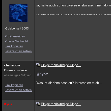
ja, hatte auch schon diverse erlebnisse, innerhalb
Die Zukunft wirst du nie erleben, denn in dem Moment da du mei
dabei seit 2003
Profil anzeigen
Private Nachricht
Link kopieren
Lesezeichen setzen
Einige merkwürdige Dinge...
chshadow
Diskussionsleiter
@Kyria
:
ehemaliges Mitglied
Was ist dir denn passiert? Interessiert mich...
Link kopieren
Lesezeichen setzen
Einige merkwürdige Dinge...
Kyria