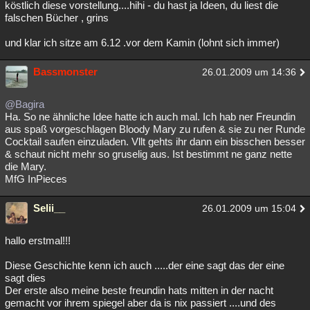
köstlich diese vorstellung....hihi - du hast ja Ideen, du liest die
Besucht
Teilgenommen
Alle
Neue
Geschlossen
falschen Bücher , grins
und klar ich sitze am 6.12 .vor dem Kamin (lohnt sich immer)
Lesenswert
Schlüsselwörter
Bassmonster
26.01.2009 um 14:36
@Bagira
Ha. So ne ähnliche Idee hatte ich auch mal. Ich hab ner Freundin
aus spaß vorgeschlagen Bloody Mary zu rufen & sie zu ner Runde
Cocktail saufen einzuladen. Vllt gehts ihr dann ein bisschen besser
& schaut nicht mehr so gruselig aus. Ist bestimmt ne ganz nette
die Mary.
MfG InPieces
Selii__
26.01.2009 um 15:04
hallo erstmal!!!
Diese Geschichte kenn ich auch .....der eine sagt das der eine
sagt dies
Der erste also meine beste freundin hats mitten in der nacht
gemacht vor ihrem spiegel aber da is nix passiert ....und des