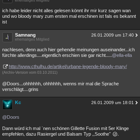
ehemaliges Mitglied
ich habe leider nicht alles gelesen könnt ihr mir kurz sagen wan
und wo bloody mary zum ersten mal erschinen ist fals es bekannt
ist
Samnang
26.01.2009 um 17:40
ehemaliges Mitglied
nachlesen, denn auch hier gehendie meinungen auseinander...ich
fürchte allerdings....eigentlich erschien sie gar nicht.....
@ella-ella
http://www.cthulhu.de/artikel/urbane-legende-bloody-mary/
(Archiv-Version vom 03.10.2011)
@Doors...ohhhhhh, ohhhhhh, wenns mir mal die Sprache
verschlägt....grins
Kc
26.01.2009 um 18:01
@Doors
Dann würd ich mal `nen schönen Gillette Fusion mit 5er Klinge
empfehlen, dazu Rasiergel und Balsam Typ ,,Soothe"
.