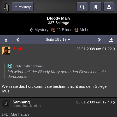
Mystery
Bereiche
Bloody Mary
337 Beiträge
Echtzeit
Diskussionen
Blogs
Videos
Statistiken
Mystery
11 Bilder
Mehr
Chat
Wiki
Neuigkeiten
3
Seite
18
/ 19
meine Rubriken
Bagira
25.01.2009 um 01:22
Menschen
Wissenschaft
Politik
Mystery
Kriminalfälle
Spiritualität
Verschwörungen
Technologie
Ufologie
Dr.Manhattan schrieb:
Natur
Umfragen
Unterhaltung
Ich würde mit der Bloody Mary gerne den Geschlechtsakt
durchziehen
weitere Rubriken
Wenn sie das hört kommt sie bestimmt nicht aus dem Spiegel
Philosophie
Träume
Orte
Esoterik
Literatur
raus.
Astronomie
Helpdesk
Gruppen
Gaming
Filme
Samnang
25.01.2009 um 12:43
ehemaliges Mitglied
Musik
Clash
Verbesserungen
Allmystery
English
@Dr.Manhattan
Übersichten