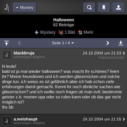
Mystery
Bereiche
Halloween
62 Beiträge
Echtzeit
Diskussionen
Blogs
Videos
Statistiken
Mystery
1 Bild
Mehr
Chat
Wiki
Neuigkeiten
Seite
1
/ 4
meine Rubriken
blackbruja
24.10.2004 um 21:53
Menschen
Wissenschaft
Politik
Mystery
Kriminalfälle
ehemaliges Mitglied
Diskussionsleiter
Spiritualität
Verschwörungen
Technologie
Ufologie
hi leute!
bald ist ja mal wieder halloween? was macht ihr schönes? feiert
ihr? Meine freundinnen und ich werden gläserrücken und solche
Natur
Umfragen
Unterhaltung
dinge tun. ich weiss es ist gefährlich aber ich hab schon viele
weitere Rubriken
erfahrungen damit gemacht. Kennt ihr noch ähnliche sachen wie
gläserrücken? und ich wollte noch fragen ob man evtl. bestimmte
Philosophie
Träume
Orte
Esoterik
Literatur
geister z.b. meinen opa oder so rufen kann oder ob das gar nicht
möglich ist?
Astronomie
Helpdesk
Gruppen
Gaming
Filme
thx bb
Musik
Clash
Verbesserungen
Allmystery
English
a.weishaupt
24.10.2004 um 21:55
ehemaliges Mitglied
Übersichten