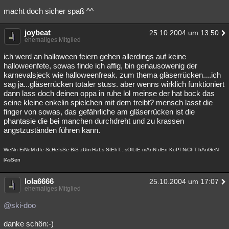
macht doch sicher spaß ^^
joybeat
25.10.2004 um 13:50
ehemaliges Mitglied
ich werd an halloween feiern gehen allerdings auf keine
halloweenfete, sowas finde ich affig, bin genausowenig der
karnevalsjeck wie halloweenfreak. zum thema gläserrücken....ich
sag ja...gläserrücken totaler stuss. aber wenns wirklich funktioniert
dann lass doch deinen oppa in ruhe lol meinse der hat bock das
seine kleine enkelin spielchen mit dem treibt? mensch lasst die
finger von sowas, das gefährliche am gläserrücken ist die
phantasie die bei manchen durchdreht und zu krassen
angstzuständen führen kann.
WeNn EiNeM dIe ScHeIsSe BiS zUm HaLs StEhT...sOlLtE mAnN dEn KoPf NiChT hÄnGeN
lAsSen
lola6666
25.10.2004 um 17:07
ehemaliges Mitglied
@ski-doo
danke schön:-)