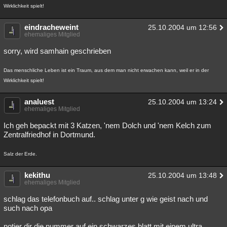
Wirklichkeit spielt!
eindracheweint
25.10.2004 um 12:56
ehemaliges Mitglied
sorry, wird samhain geschrieben
Das menschliche Leben ist ein Traum, aus dem man nicht erwachen kann, weil er in der
Wirklichkeit spielt!
analuest
25.10.2004 um 13:24
ehemaliges Mitglied
Ich geh bepackt mit 3 Katzen, 'nem Dolch und 'nem Kelch zum
Zentralfriedhof in Dortmund.
Salz der Erde.
kekithu
25.10.2004 um 13:48
ehemaliges Mitglied
schlag das telefonbuch auf.. schlag unter g wie geist nach und
such nach opa
notier dir die nummer auf ein schwarzes blatt mit einem ultra