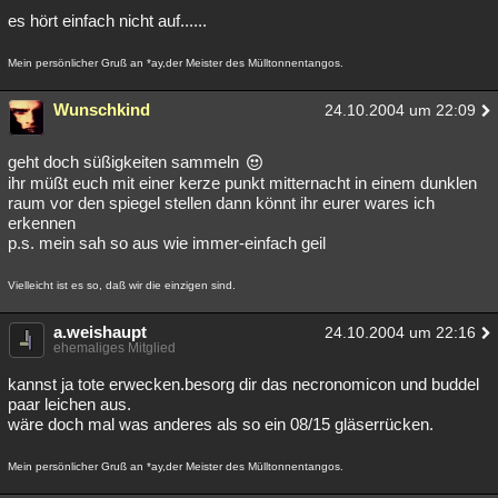
es hört einfach nicht auf......
Besucht
Teilgenommen
Alle
Neue
Geschlossen
Mein persönlicher Gruß an *ay,der Meister des Mülltonnentangos.
Lesenswert
Schlüsselwörter
Wunschkind
24.10.2004 um 22:09
geht doch süßigkeiten sammeln
ihr müßt euch mit einer kerze punkt mitternacht in einem dunklen
raum vor den spiegel stellen dann könnt ihr eurer wares ich
erkennen
p.s. mein sah so aus wie immer-einfach geil
Vielleicht ist es so, daß wir die einzigen sind.
a.weishaupt
24.10.2004 um 22:16
ehemaliges Mitglied
kannst ja tote erwecken.besorg dir das necronomicon und buddel
paar leichen aus.
wäre doch mal was anderes als so ein 08/15 gläserrücken.
Mein persönlicher Gruß an *ay,der Meister des Mülltonnentangos.