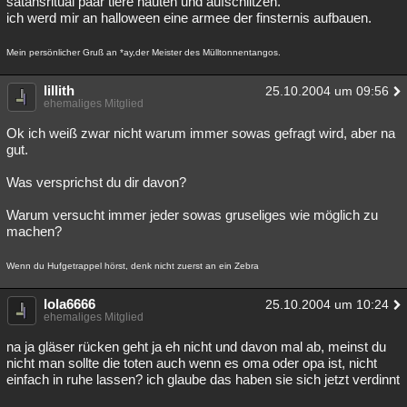
satansritual paar tiere häuten und aufschlitzen.
ich werd mir an halloween eine armee der finsternis aufbauen.
Mein persönlicher Gruß an *ay,der Meister des Mülltonnentangos.
lillith
25.10.2004 um 09:56
ehemaliges Mitglied
Ok ich weiß zwar nicht warum immer sowas gefragt wird, aber na
gut.
Was versprichst du dir davon?
Warum versucht immer jeder sowas gruseliges wie möglich zu
machen?
Wenn du Hufgetrappel hörst, denk nicht zuerst an ein Zebra
lola6666
25.10.2004 um 10:24
ehemaliges Mitglied
na ja gläser rücken geht ja eh nicht und davon mal ab, meinst du
nicht man sollte die toten auch wenn es oma oder opa ist, nicht
einfach in ruhe lassen? ich glaube das haben sie sich jetzt verdinnt