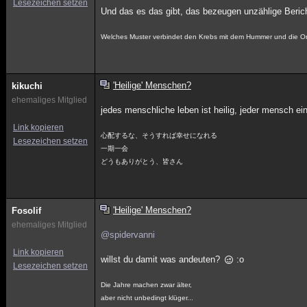
Lesezeichen setzen
Und das es das gibt, das bezeugen unzählige Beri
Welches Muster verbindet den Krebs mit dem Hummer und die Orch
'Heilige' Menschen?
kikuchi
ehemaliges Mitglied
jedes menschliche leben ist heilig, jeder mensch ei
Link kopieren
心配するな、そうすれば幸せになれる
Lesezeichen setzen
一期一会
どうもありがとう、皆さん
'Heilige' Menschen?
Fosolif
ehemaliges Mitglied
@spidervanni
Link kopieren
willst du damit was andeuten?
:o
Lesezeichen setzen
Die Jahre machen zwar älter,
aber nicht unbedingt klüger...