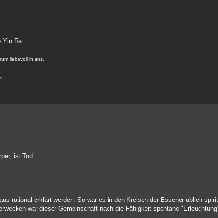
o Yin Ra
um liebevoll in uns.
us
er, ist Tod...
 rational erklärt werden. So war es in den Kreisen der Essener üblich spiritu
erwecken war dieser Gemeinschaft nach die Fähigkeit spontane "Erleuchtung