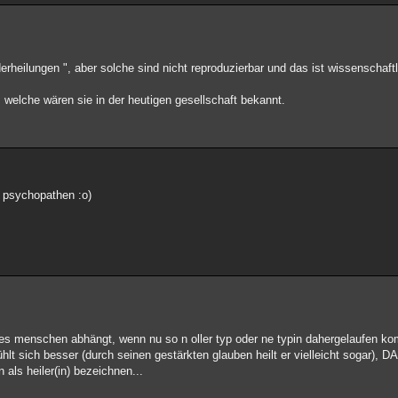
heilungen ", aber solche sind nicht reproduzierbar und das ist wissenschaftl
welche wären sie in der heutigen gesellschaft bekannt.
e psychopathen :o)
nes menschen abhängt, wenn nu so n oller typ oder ne typin dahergelaufen 
hlt sich besser (durch seinen gestärkten glauben heilt er vielleicht sogar),
 als heiler(in) bezeichnen...