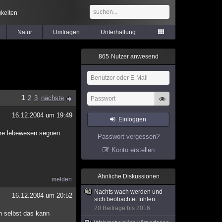
keiten
Natur
Umfragen
Unterhaltung
8
6
5
Nutzer anwesend
1
2
3
nächste
16.12.2004 um 19:49
Einloggen
dere lebewesen segnen
Passwort vergessen?
Konto erstellen
Ähnliche Diskussionen
melden
Nachts wach werden und
16.12.2004 um 20:52
sich beobachtet fühlen
20 Beiträge bis 2016
ch selbst das kann