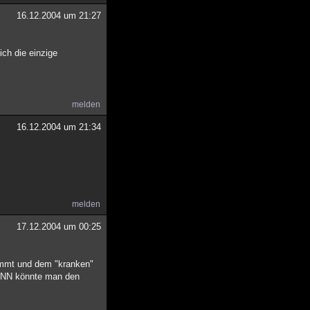
16.12.2004 um 21:27
ich die einzige
melden
16.12.2004 um 21:34
melden
17.12.2004 um 00:25
kommt und dem "kranken"
 DANN könnte man den