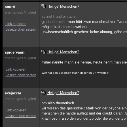
'Heilige' Menschen?
snorri
ehemaliges Mitglied
schlicht und einfach ;
glaub ich nicht, man hört zwar manchmal von "wunder
Link kopieren
möglichkeit eines beweises.
Lesezeichen setzen
unwissenschaftlich gesehen: keine ahnung, gäbe es 
'Heilige' Menschen?
spidervanni
ehemaliges Mitglied
früher nannte mann sie heilige, heute nennt man si
Link kopieren
Wer hat den Silbernen Mann gesehen ?? *Wanted*
Lesezeichen setzen
'Heilige' Menschen?
exejaccar
ehemaliges Mitglied
hm also theoretisch...
wir wissen das gesundheit stark von der psyche ei
Link kopieren
menschen die hände auflegt und der glaubt daran, fü
Lesezeichen setzen
knallfrosch, also den wundertyp oder die wundertypin