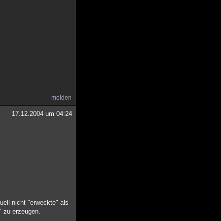
melden
17.12.2004 um 04:24
ell nicht "erweckte" als
" zu erzeugen.