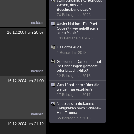
Wahrscheinlich körperloses
Wesen, das zur
Beschreibung passt?
74 Beiträge bis 2023
melden
Xavier Naidoo - Ein Poet
Gottes? - wie gefällt euch
16.12.2004 um 20:57
seine Musik?
133 Beiträge bis 2026
Das dritte Auge
1 Beitrag bis 2018
Geister und Dämonen habt
ihr Erfahrungen gemacht,
oder braucht Hilfe?
melden
12 Beiträge bis 2016
16.12.2004 um 21:00
Was könnt ihr mir über die
weiße Frau erzählen?
17 Beiträge bis 2017
Neue bzw. unbekannte
Fähigkeiten nach Schädel-
Hirn Trauma
melden
55 Beiträge bis 2016
16.12.2004 um 21:12