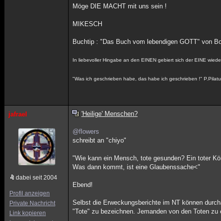
Möge DIE MACHT mit uns sein !
MIKESCH
Buchtip : "Das Buch vom lebendigen GOTT" von B
In liebevoller Hingabe an den EINEN gebiert sich der EINE wieder
"Was ich geschrieben habe, das habe ich geschrieben !" P.Pilat
'Heilige' Menschen?
jafrael
@flowers
schreibt an "chiyo"
"Wie kann ein Mensch, tote gesunden? Ein toter Körp
Was dann kommt, ist eine Glaubenssache<"
dabei seit 2004
Ebend!
Profil anzeigen
Selbst die Erweckungsberichte im NT können durchaus
Private Nachricht
"Tote" zu bezeichnen. Jemanden von den Toten zu 
Link kopieren