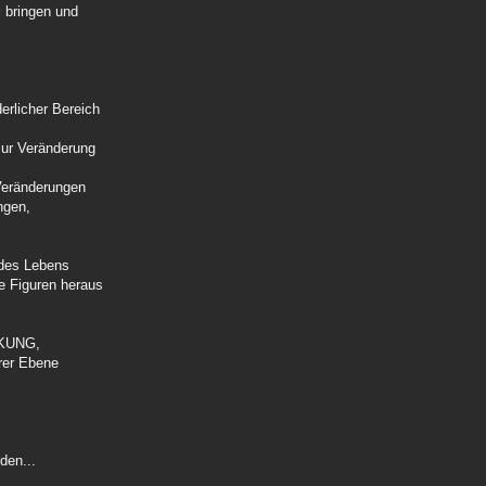
l bringen und
erlicher Bereich
ur Veränderung
 Veränderungen
ngen,
 des Lebens
te Figuren heraus
RKUNG,
rer Ebene
den...