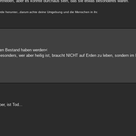
ertrieben, aber es könnte durchaus sein, das sie etwas besonderes waren.
ürde herunter...darum achte deine Umgebung und die Menschen in ihr.
inen Bestand haben werden<
Besonders, wer aber heilig ist, braucht NICHT auf Erden zu leben, sondern 
r, ist Tod...