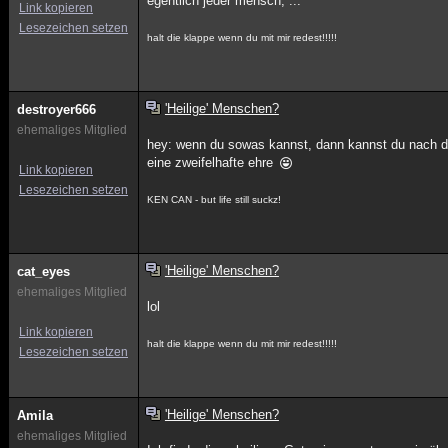
egentlich jeder mensch, ...
Link kopieren
Lesezeichen setzen
halt die klappe wenn du mit mir redest!!!!!
'Heilige' Menschen?
destroyer666
ehemaliges Mitglied
hey: wenn du sowas kannst, dann kannst du nach d
eine zweifelhafte ehre
Link kopieren
Lesezeichen setzen
KEN CAN - but life still suckz!
'Heilige' Menschen?
cat_eyes
ehemaliges Mitglied
lol
Link kopieren
halt die klappe wenn du mit mir redest!!!!!
Lesezeichen setzen
'Heilige' Menschen?
Amila
ehemaliges Mitglied