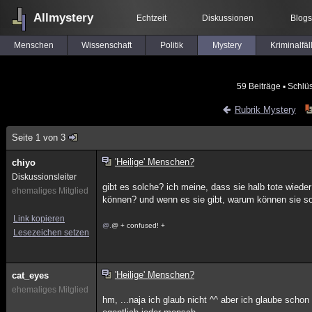
Allmystery
Echtzeit
Diskussionen
Blogs
Menschen
Wissenschaft
Politik
Mystery
Kriminalfäl
59 Beiträge
▪ Schlü
Rubrik Mystery
Seite 1 von 3
'Heilige' Menschen?
chiyo
Diskussionsleiter
gibt es solche? ich meine, dass sie halb tote wie
ehemaliges Mitglied
können? und wenn es sie gibt, warum können sie so
Link kopieren
@.
@ + confused! +
Lesezeichen setzen
'Heilige' Menschen?
cat_eyes
ehemaliges Mitglied
hm, ...naja ich glaub nicht ^^ aber ich glaube scho