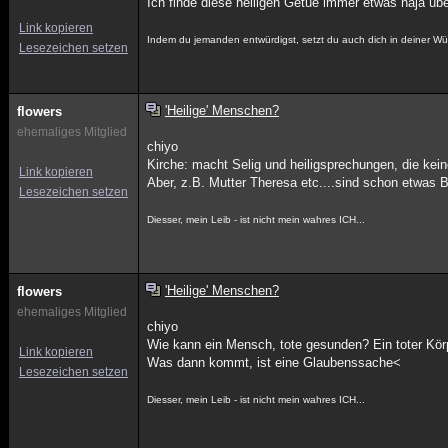
Ich finde diese heiligen Getue immer etwas naja üb
Link kopieren
Indem du jemanden entwürdigst, setzt du auch dich in deiner W
Lesezeichen setzen
'Heilige' Menschen?
flowers
ehemaliges Mitglied
chiyo
Kirche: macht Selig und heiligsprechungen, die ke
Link kopieren
Aber, z.B. Mutter Theresa etc....sind schon etwas 
Lesezeichen setzen
Diesser, mein Leib - ist nicht mein wahres ICH...
'Heilige' Menschen?
flowers
ehemaliges Mitglied
chiyo
Wie kann ein Mensch, tote gesunden? Ein toter Körpe
Link kopieren
Was dann kommt, ist eine Glaubenssache<
Lesezeichen setzen
Diesser, mein Leib - ist nicht mein wahres ICH...