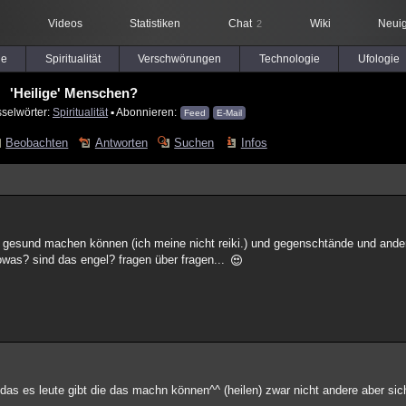
Videos
Statistiken
Chat
Wiki
Neuig
2
le
Spiritualität
Verschwörungen
Technologie
Ufologie
'Heilige' Menschen?
sselwörter:
Spiritualität
▪ Abonnieren:
Feed
E-Mail
Beobachten
Antworten
Suchen
Infos
der gesund machen können (ich meine nicht reiki.) und gegenschtände und an
was? sind das engel? fragen über fragen...
n das es leute gibt die das machn können^^ (heilen) zwar nicht andere aber si