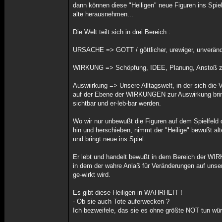
dann können diese "Heiligen" neue Figuren ins Spie
alte herausnehmen...
Die Welt teilt sich in drei Bereich :
URSACHE => GOTT / göttlicher, urewiger, unveränd
WIRKUNG => Schöpfung, IDEE, Planung, Anstoß z
Auswiirkung => Unsere Alltagswelt, in der sich die
auf der Ebene der WIRKUNGEN zur Auswirkung bri
sichtbar und er-leb-bar werden.
Wo wir nur unbewußt die Figuren auf dem Spielfeld
hin und herschieben, nimmt der "Heilige" bewußt al
und bringt neue ins Spiel.
Er lebt und handelt bewußt in dem Bereich der WI
in dem der wahre Anlaß für Veränderungen auf unse
ge-wirkt wird.
Es gibt diese Heiligen in WAHRHEIT !
- Ob sie auch Tote auferwecken ?
Ich bezweifele, das sie es ohne größte NOT tun wür