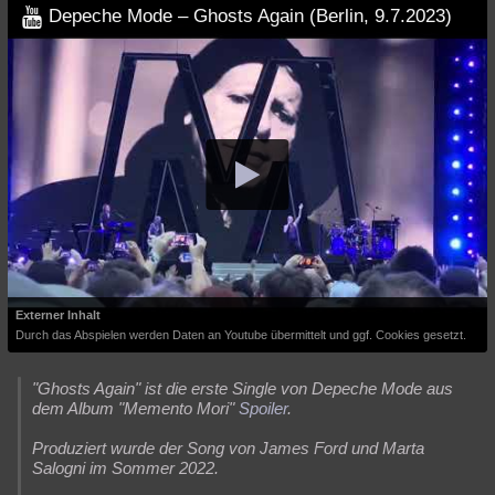
Depeche Mode – Ghosts Again (Berlin, 9.7.2023)
Besucht
Teilgenommen
Alle
Neue
Geschlossen
Lesenswert
Schlüsselwörter
Externer Inhalt
Durch das Abspielen werden Daten an Youtube übermittelt und ggf. Cookies gesetzt.
"Ghosts Again" ist die erste Single von Depeche Mode aus
dem Album "Memento Mori"
Spoiler
.
Produziert wurde der Song von James Ford und Marta
Salogni im Sommer 2022.