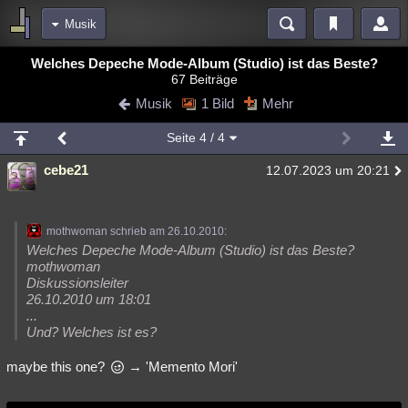
Musik
Bereiche
Welches Depeche Mode-Album (Studio) ist das Beste?
67 Beiträge
Echtzeit
Diskussionen
Blogs
Videos
Statistiken
Musik
1 Bild
Mehr
Chat
Wiki
Neuigkeiten
2
Seite
4
/ 4
meine Rubriken
cebe21
12.07.2023 um 20:21
Menschen
Wissenschaft
Politik
Mystery
Kriminalfälle
Spiritualität
Verschwörungen
Technologie
Ufologie
mothwoman schrieb am 26.10.2010:
Natur
Umfragen
Unterhaltung
Welches Depeche Mode-Album (Studio) ist das Beste?
mothwoman
weitere Rubriken
Diskussionsleiter
26.10.2010 um 18:01
Philosophie
Träume
Orte
Esoterik
Literatur
...
Und? Welches ist es?
Astronomie
Helpdesk
Gruppen
Gaming
Filme
maybe this one?
→ 'Memento Mori'
Musik
Clash
Verbesserungen
Allmystery
English
Übersichten