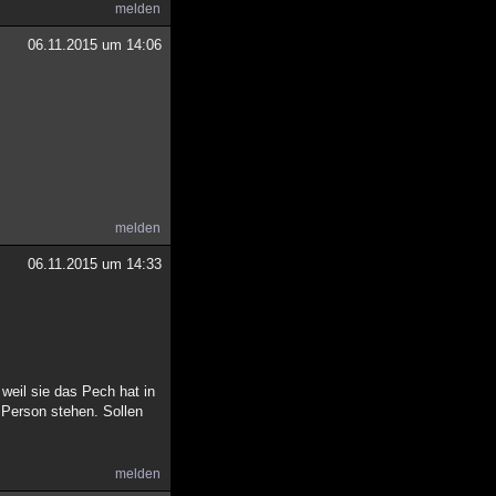
melden
06.11.2015 um 14:06
melden
06.11.2015 um 14:33
weil sie das Pech hat in
 Person stehen. Sollen
melden