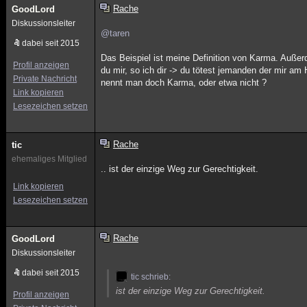
Rache
GoodLord
Diskussionsleiter
@taren
dabei seit 2015
Das Beispiel ist meine Definition von Karma. Außer
Profil anzeigen
du mir, so ich dir -> du tötest jemanden der mir am
Private Nachricht
nennt man doch Karma, oder etwa nicht ?
Link kopieren
Lesezeichen setzen
Rache
tic
ehemaliges Mitglied
.. ist der einzige Weg zur Gerechtigkeit.
Link kopieren
Lesezeichen setzen
Rache
GoodLord
Diskussionsleiter
dabei seit 2015
tic schrieb:
ist der einzige Weg zur Gerechtigkeit.
Profil anzeigen