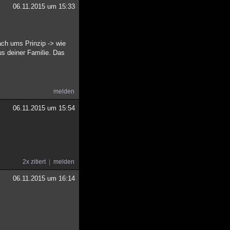
06.11.2015 um 15:33
ach ums Prinzip -> wie
us deiner Familie. Das
melden
06.11.2015 um 15:54
2x zitiert
melden
06.11.2015 um 16:14