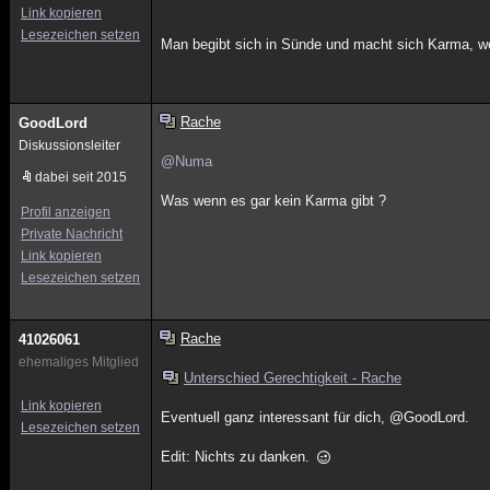
Link kopieren
Lesezeichen setzen
Man begibt sich in Sünde und macht sich Karma, we
Rache
GoodLord
Diskussionsleiter
@Numa
dabei seit 2015
Was wenn es gar kein Karma gibt ?
Profil anzeigen
Private Nachricht
Link kopieren
Lesezeichen setzen
Rache
41026061
ehemaliges Mitglied
Unterschied Gerechtigkeit - Rache
Link kopieren
Eventuell ganz interessant für dich, @GoodLord.
Lesezeichen setzen
Edit: Nichts zu danken.