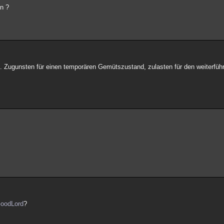
en ?
ird. Zugunsten für einen temporären Gemütszustand, zulasten für den weiterfü
oodLord
?