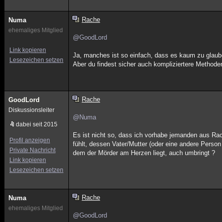
Rache
Numa
ehemaliges Mitglied
@GoodLord
Link kopieren
Ja, manches ist so einfach, dass es kaum zu glaub
Lesezeichen setzen
Aber du findest sicher auch kompliziertere Method
Rache
GoodLord
Diskussionsleiter
@Numa
dabei seit 2015
Es ist nicht so, dass ich vorhabe jemanden aus Ra
Profil anzeigen
fühlt, dessen Vater/Mutter (oder eine andere Perso
Private Nachricht
dem der Mörder am Herzen liegt, auch umbringt ?
Link kopieren
Lesezeichen setzen
Rache
Numa
ehemaliges Mitglied
@GoodLord