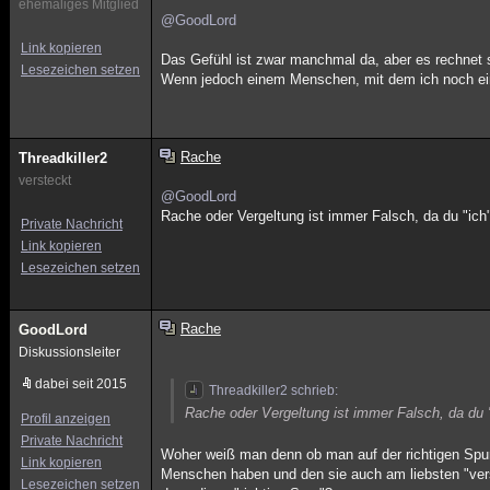
ehemaliges Mitglied
@GoodLord
Link kopieren
Das Gefühl ist zwar manchmal da, aber es rechnet si
Lesezeichen setzen
Wenn jedoch einem Menschen, mit dem ich noch eine
Rache
Threadkiller2
versteckt
@GoodLord
Rache oder Vergeltung ist immer Falsch, da du "ich" b
Private Nachricht
Link kopieren
Lesezeichen setzen
Rache
GoodLord
Diskussionsleiter
dabei seit 2015
Threadkiller2 schrieb:
Rache oder Vergeltung ist immer Falsch, da du "ic
Profil anzeigen
Private Nachricht
Woher weiß man denn ob man auf der richtigen Spur
Link kopieren
Menschen haben und den sie auch am liebsten "vers
Lesezeichen setzen