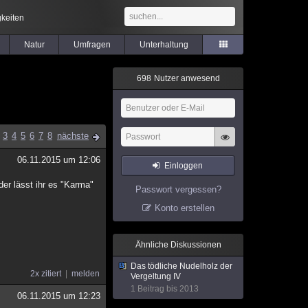
keiten
Natur
Umfragen
Unterhaltung
6
9
8
Nutzer anwesend
3
4
5
6
7
8
nächste
06.11.2015 um 12:06
Einloggen
der lässt ihr es "Karma"
Passwort vergessen?
Konto erstellen
Ähnliche Diskussionen
Das tödliche Nudelholz der
2x zitiert
melden
Vergeltung IV
1 Beitrag bis 2013
06.11.2015 um 12:23