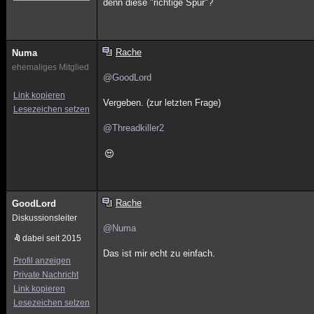
denn diese "richtige Spur"?
Rache
Numa
ehemaliges Mitglied
@GoodLord
Link kopieren
Vergeben. (zur letzten Frage)
Lesezeichen setzen
@Threadkiller2
Rache
GoodLord
Diskussionsleiter
@Numa
dabei seit 2015
Das ist mir echt zu einfach.
Profil anzeigen
Private Nachricht
Link kopieren
Lesezeichen setzen