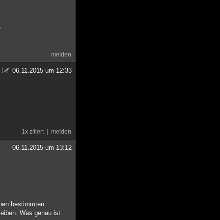
.
melden
06.11.2015 um 12:33
1x zitiert
melden
06.11.2015 um 13:12
inen bestimmten
leiben. Was genau ist