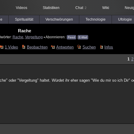
Videos
Statistiken
Chat
Wiki
Neuig
2
le
Spiritualität
Verschwörungen
Technologie
Ufologie
Rache
lwörter:
Rache
,
Vergeltung
▪ Abonnieren:
Feed
E-Mail
1 Video
Beobachten
Antworten
Suchen
Infos
1
2
he" oder "Vergeltung" haltet. Würdet ihr eher sagen "Wie du mir so ich Dir" o