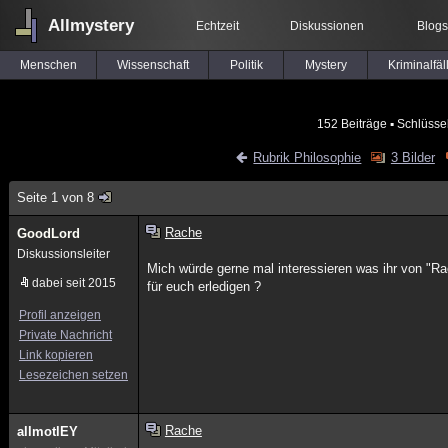
Allmystery
Echtzeit
Diskussionen
Blogs
Menschen
Wissenschaft
Politik
Mystery
Kriminalfäl
152 Beiträge
▪ Schlüsse
Rubrik Philosophie
3 Bilder
Seite 1 von 8
Rache
GoodLord
Diskussionsleiter
Mich würde gerne mal interessieren was ihr von "Rac
dabei seit 2015
für euch erledigen ?
Profil anzeigen
Private Nachricht
Link kopieren
Lesezeichen setzen
Rache
allmotlEY