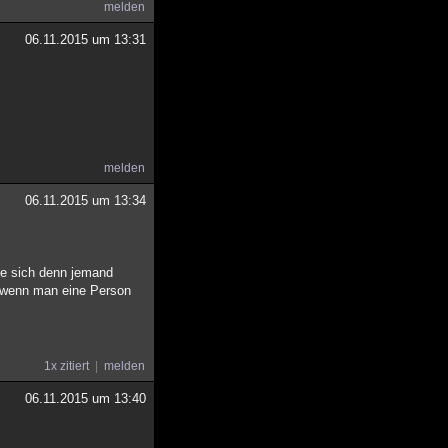
melden
06.11.2015 um 13:31
melden
06.11.2015 um 13:34
ie sich denn jemand
t, wenn man eine Person
1x zitiert
melden
06.11.2015 um 13:40