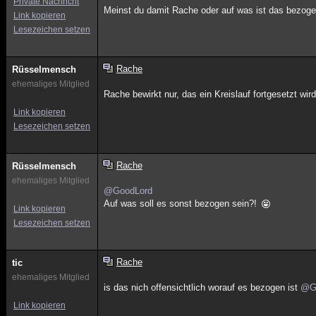
Private Nachricht
Meinst du damit Rache oder auf was ist das bezog
Link kopieren
Lesezeichen setzen
Rache
Rüsselmensch
ehemaliges Mitglied
Rache bewirkt nur, das ein Kreislauf fortgesetzt w
Link kopieren
Lesezeichen setzen
Rache
Rüsselmensch
ehemaliges Mitglied
@GoodLord
Auf was soll es sonst bezogen sein?!
Link kopieren
Lesezeichen setzen
Rache
tic
ehemaliges Mitglied
is das nich offensichtlich worauf es bezogen ist
@G
Link kopieren