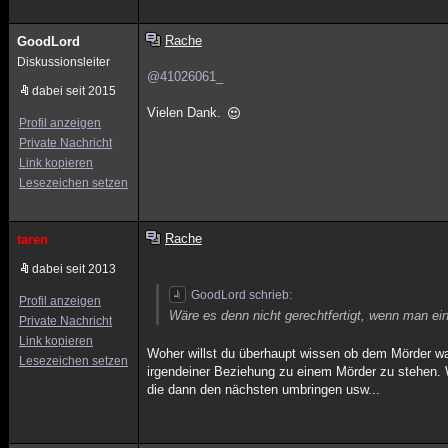
Rache
GoodLord
Diskussionsleiter
@41026061_
dabei seit 2015
Vielen Dank.
Profil anzeigen
Private Nachricht
Link kopieren
Lesezeichen setzen
Rache
taren
dabei seit 2013
GoodLord schrieb:
Profil anzeigen
Wäre es denn nicht gerechtfertigt, wenn man ei
Private Nachricht
Link kopieren
Woher willst du überhaupt wissen ob dem Mörder was
Lesezeichen setzen
irgendeiner Beziehung zu einem Mörder zu stehen. 
die dann den nächsten umbringen usw...