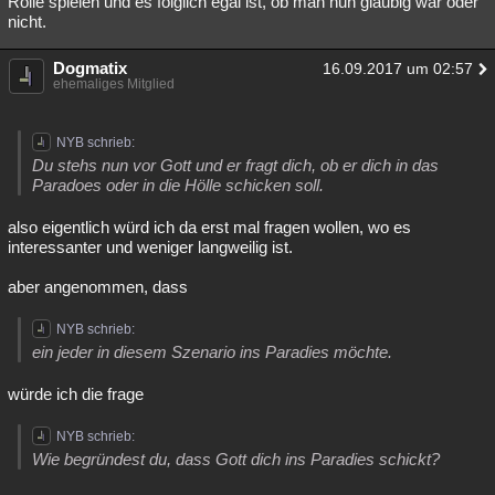
Rolle spielen und es folglich egal ist, ob man nun gläubig war oder
nicht.
Besucht
Teilgenommen
Alle
Neue
Geschlossen
Lesenswert
Dogmatix
Schlüsselwörter
16.09.2017 um 02:57
ehemaliges Mitglied
NYB schrieb:
Du stehs nun vor Gott und er fragt dich, ob er dich in das
Paradoes oder in die Hölle schicken soll.
also eigentlich würd ich da erst mal fragen wollen, wo es
interessanter und weniger langweilig ist.
aber angenommen, dass
NYB schrieb:
ein jeder in diesem Szenario ins Paradies möchte.
würde ich die frage
NYB schrieb:
Wie begründest du, dass Gott dich ins Paradies schickt?