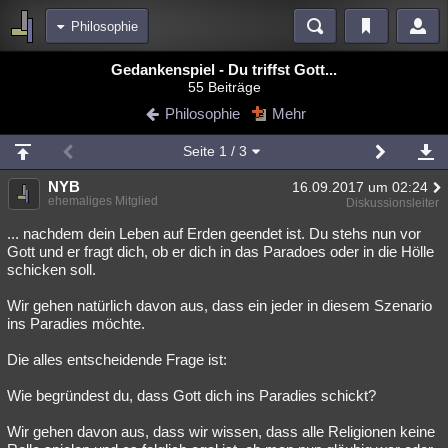
Philosophie
Bereiche
Gedankenspiel - Du triffst Gott...
55 Beiträge
Echtzeit
Diskussionen
Blogs
Videos
Statistiken
Philosophie
Mehr
Chat
Wiki
Neuigkeiten
2
Seite
1
/ 3
meine Rubriken
NYB
16.09.2017 um 02:24
Menschen
Wissenschaft
Politik
Mystery
Kriminalfälle
ehemaliges Mitglied
Diskussionsleiter
Spiritualität
Verschwörungen
Technologie
Ufologie
... nachdem dein Leben auf Erden geendet ist. Du stehs nun vor
Gott und er fragt dich, ob er dich in das Paradoes oder in die Hölle
schicken soll.
Natur
Umfragen
Unterhaltung
weitere Rubriken
Wir gehen natürlich davon aus, dass ein jeder in diesem Szenario
ins Paradies möchte.
Philosophie
Träume
Orte
Esoterik
Literatur
Die alles entscheidende Frage ist:
Astronomie
Helpdesk
Gruppen
Gaming
Filme
Wie begründest du, dass Gott dich ins Paradies schickt?
Musik
Clash
Verbesserungen
Allmystery
English
Wir gehen davon aus, dass wir wissen, dass alle Religionen keine
Übersichten