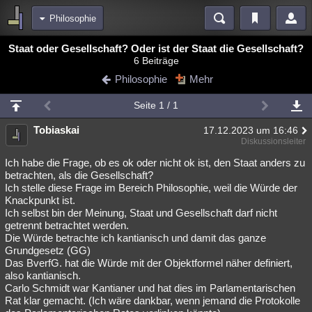
Philosophie
Bereiche
Staat oder Gesellschaft? Oder ist der Staat die Gesellschaft?
6 Beiträge
Echtzeit
Diskussionen
Blogs
Videos
Statistiken
Philosophie
Mehr
Chat
Wiki
Neuigkeiten
Seite 1 / 1
meine Rubriken
Tobiaskai
17.12.2023 um 16:46
Menschen
Wissenschaft
Politik
Mystery
Kriminalfälle
Diskussionsleiter
Spiritualität
Verschwörungen
Technologie
Ufologie
Ich habe die Frage, ob es ok oder nicht ok ist, den Staat anders zu
betrachten, als die Gesellschaft?
Ich stelle diese Frage im Bereich Philosophie, weil die Würde der
Natur
Umfragen
Unterhaltung
Knackpunkt ist.
weitere Rubriken
Ich selbst bin der Meinung, Staat und Gesellschaft darf nicht
getrennt betrachtet werden.
Philosophie
Träume
Orte
Esoterik
Literatur
Die Würde betrachte ich kantianisch und damit das ganze
Grundgesetz (GG)
Astronomie
Helpdesk
Gruppen
Gaming
Filme
Das BverfG. hat die Würde mit der Objektformel näher definiert,
also kantianisch.
Musik
Clash
Verbesserungen
Allmystery
English
Carlo Schmidt war Kantianer und hat dies im Parlamentarischen
Rat klar gemacht. (Ich wäre dankbar, wenn jemand die Protokolle
Übersichten