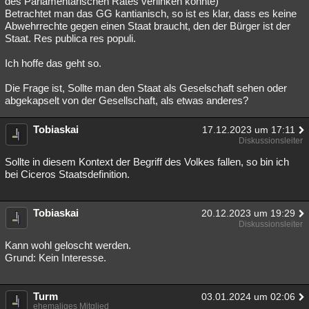
des Parlamentarischen Rates verlinken könnte)
Betrachtet man das GG kantianisch, so ist es klar, dass es keine
Besucht
Teilgenommen
Alle
Neue
Geschlossen
Abwehrrechte gegen einen Staat braucht, den der Bürger ist der
Staat. Res publica res populi.
Lesenswert
Schlüsselwörter
Ich hoffe das geht so.
Die Frage ist, Sollte man den Staat als Geselschaft sehen oder
abgekapselt von der Gesellschaft, als etwas anderes?
Tobiaskai
17.12.2023 um 17:11
Diskussionsleiter
Sollte in diesem Kontext der Begriff des Volkes fallen, so bin ich
bei Ciceros Staatsdefinition.
Tobiaskai
20.12.2023 um 19:29
Diskussionsleiter
Kann wohl geloscht werden.
Grund: Kein Interesse.
Turm
03.01.2024 um 02:06
ehemaliges Mitglied