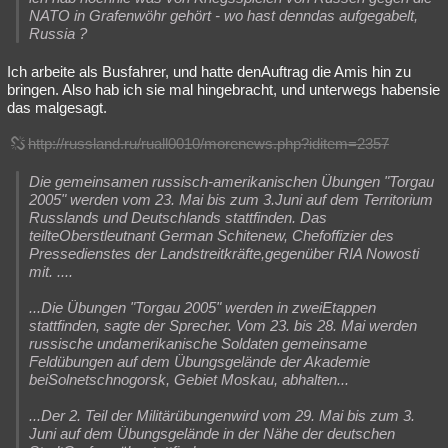
NATO in Grafenwöhr gehört - wo hast denndas aufgegabelt,
Russia ?
Ich arbeite als Busfahrer, und hatte denAuftrag die Amis hin zu
bringen. Also hab ich sie mal hingebracht, und unterwegs habensie
das malgesagt.
http://russland.ru/ruall0010/morenews.php?iditem=2357
Die gemeinsamen russisch-amerikanischen Übungen "Torgau
2005" werden vom 23. Mai bis zum 3.Juni auf dem Territorium
Russlands und Deutschlands stattfinden. Das
teilteOberstleutnant German Schitenew, Chefoffizier des
Pressedienstes der Landstreitkräfte,gegenüber RIA Nowosti
mit. ....
...Die Übungen "Torgau 2005" werden in zweiEtappen
stattfinden, sagte der Sprecher. Vom 23. bis 28. Mai werden
russische undamerikanische Soldaten gemeinsame
Feldübungen auf dem Übungsgelände der Akademie
beiSolnetschnogorsk, Gebiet Moskau, abhalten...
...Der 2. Teil der Militärübungenwird vom 29. Mai bis zum 3.
Juni auf dem Übungsgelände in der Nähe der deutschen