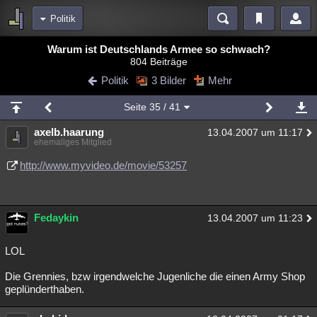
Politik
Bereiche
Warum ist Deutschlands Armee so schwach?
804 Beiträge
Echtzeit
Diskussionen
Blogs
Videos
Statistiken
Politik
3 Bilder
Mehr
Chat
Wiki
Neuigkeiten
Seite
35
/ 41
meine Rubriken
axelb.haarung
13.04.2007 um 11:17
Menschen
Wissenschaft
Politik
Mystery
Kriminalfälle
ehemaliges Mitglied
Spiritualität
Verschwörungen
Technologie
Ufologie
http://www.myvideo.de/movie/53257
Natur
Umfragen
Unterhaltung
weitere Rubriken
Fedaykin
13.04.2007 um 11:23
Philosophie
Träume
Orte
Esoterik
Literatur
LOL
Astronomie
Helpdesk
Gruppen
Gaming
Filme
Die Grennies, bzw irgendwelche Jugenliche die einen Army Shop
geplünderthaben.
Musik
Clash
Verbesserungen
Allmystery
English
Übersichten