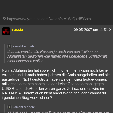
https://www.youtube.com/watch?v=1WtQkH5Yzxs
russia
09.05.2007 um 11:51
kamehl schrieb:
deshalb wurden die Russen ja auch von den Taliban aus
Afghanistan geworfen -die haben ihre überlegene Schlagkraft
nicht einsetzen wollen
Nun ja,Afghanistan hat soweit ich mich erinnern kann noch keiner
errobert, und damals haben jadenen die Amis ausgeholfen und sie
ausgebildet. Nicht destotrotz haben wir den Krieg fastgewonnen.
militärisch gesehen haben sie gar keine Chance gehabt gegen
UdSSR, aber dieRebellen waren ganze Zeit da, und es wird im
NATO/USA Einsatz auch nicht andersverlaufen, oder kannst du
irgendeinen Sieg verzeichnen?
kamehl schrieb:
ich hab nochnie was von Kriegsspielen von Russen gegen die