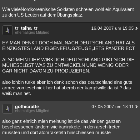
Wie vieleNordkoreanische Soldaten schreien wohl ein Äquivalent
zu den US Leuten auf demÜbungsplatz.
tr_talha_tr
16.04.2007 um 19:05
ehemaliges Mitglied
EY MAN DENKT DOCH MAL NACH DEUTSCHLAND HAT ALS
EINZIGSTES LAND EIGENEFLUGZEUGE,JETS,PANZER ECT.
ALSO MEINT IHR WIRKLICH DEUTSCHLAND GIBT SICH DIE
MÜHESELBST WAS ZU ENTWICKELN UND WENIG ODER
GAR NICHT DAVON ZU PRODUZIEREN.
also ichbin türke aber ich denk schon das deutschland eine gute
armee von teschnick her hat aberob der kampfwille da ist ? das
weiß man net.
gothicratte
07.05.2007 um 18:11
ehemaliges Mitglied
also ganz ehrlich mien meinung ist die das wir den ganzen
beschiessenen ländern wie iraniraketc. in den arsch treten
müssten und dort atomraketetn hinschiessen müsste