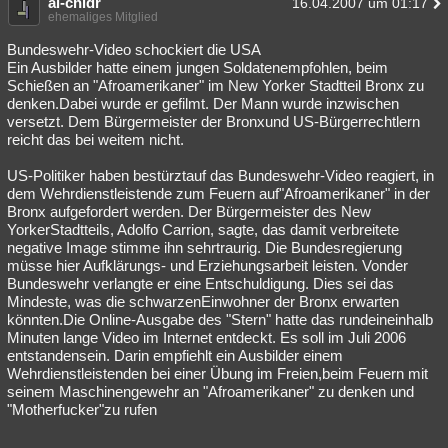
al-chidr
16.04.2007 um 01:17
ehemaliges Mitglied
Besucht
Teilgenommen
Alle
Neue
Geschlossen
Bundeswehr-Video schockiert die USA
Lesenswert
Schlüsselwörter
Ein Ausbilder hatte einem jungen Soldatenempfohlen, beim
Schießen an "Afroamerikaner" im New Yorker Stadtteil Bronx zu
denken.Dabei wurde er gefilmt. Der Mann wurde inzwischen
versetzt. Dem Bürgermeister der Bronxund US-Bürgerrechtlern
reicht das bei weitem nicht.
US-Politiker haben bestürztauf das Bundeswehr-Video reagiert, in
dem Wehrdienstleistende zum Feuern auf"Afroamerikaner" in der
Bronx aufgefordert werden. Der Bürgermeister des New
YorkerStadtteils, Adolfo Carrion, sagte, das damit verbreitete
negative Image stimme ihn sehrtraurig. Die Bundesregierung
müsse hier Aufklärungs- und Erziehungsarbeit leisten. Vonder
Bundeswehr verlangte er eine Entschuldigung. Dies sei das
Mindeste, was die schwarzenEinwohner der Bronx erwarten
könnten.Die Online-Ausgabe des "Stern" hatte das rundeineinhalb
Minuten lange Video im Internet entdeckt. Es soll im Juli 2006
entstandensein. Darin empfiehlt ein Ausbilder einem
Wehrdienstleistenden bei einer Übung im Freien,beim Feuern mit
seinem Maschinengewehr an "Afroamerikaner" zu denken und
"Motherfucker"zu rufen