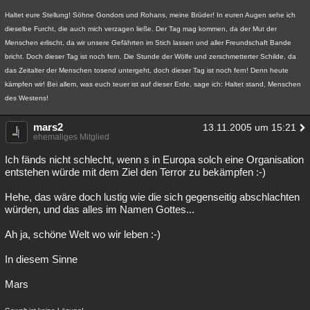
Haltet eure Stellung! Söhne Gondors und Rohans, meine Brüder! In euren Augen sehe ich
dieselbe Furcht, die auch mich verzagen ließe. Der Tag mag kommen, da der Mut der
Menschen erlischt, da wir unsere Gefährten im Stich lassen und aller Freundschaft Bande
bricht. Doch dieser Tag ist noch fern. Die Stunde der Wölfe und zerschmetterter Schilde, da
das Zeitalter der Menschen tosend untergeht, doch dieser Tag ist noch fern! Denn heute
kämpfen wir! Bei allem, was euch teuer ist auf dieser Erde, sage ich: Haltet stand, Menschen
des Westens!
mars2
13.11.2005 um 15:21
ehemaliges Mitglied
Ich fänds nicht schlecht, wenn s in Europa solch eine Organisation
entstehen würde mit dem Ziel den Terror zu bekämpfen :-)
Hehe, das wäre doch lustig wie die sich gegenseitig abschlachten
würden, und das alles im Namen Gottes...
Ah ja, schöne Welt wo wir leben :-)
In diesem Sinne
Mars