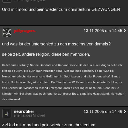
ehemaliges Mitglied
Besucht
Teilgenommen
Alle
Neue
Geschlossen
Und mit mord und pein wieder zum christentum GEZWUNGEN
Lesenswert
Schlüsselwörter
jollyrogers
13.11.2005 um 14:45
und was ist der unterschied zu den moselms von damals?
selbe zeit, andere religion, dieselben methoden.
Haltet eure Stellung! Söhne Gondors und Rohans, meine Brüder! In euren Augen sehe ich
dieselbe Furcht, die auch mich verzagen ließe. Der Tag mag kommen, da der Mut der
Menschen erlischt, da wir unsere Gefährten im Stich lassen und aller Freundschaft Bande
bricht. Doch dieser Tag ist noch fern. Die Stunde der Wölfe und zerschmetterter Schilde, da
das Zeitalter der Menschen tosend untergeht, doch dieser Tag ist noch fern! Denn heute
kämpfen wir! Bei allem, was euch teuer ist auf dieser Erde, sage ich: Haltet stand, Menschen
des Westens!
neurotiker
13.11.2005 um 14:46
ehemaliges Mitglied
>>Und mit mord und pein wieder zum christentum