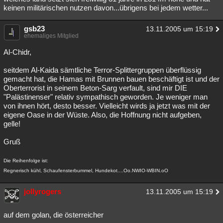
keinen militärischen nutzen davon...übrigens bei jedem wetter...
gsb23
13.11.2005 um 15:19
ehemaliges Mitglied
Al-Chidr,
seitdem Al-Kaida sämtliche Terror-Splittergruppen überflüssig
gemacht hat, die Hamas mit Brunnen bauen beschäftigt ist und der
Oberterrorist in seinem Beton-Sarg verfault, sind mir DIE
"Palästinenser" relativ sympathisch geworden. Je weniger man
von ihnen hört, desto besser. Vielleicht wirds ja jetzt was mit der
eigene Oase in der Wüste. Also, die Hoffnung nicht aufgeben,
gelle!
Gruß
Die Reihenfolge ist:
Regnerisch kühl, Schaufensterbummel, Hundekot....Oo.NWIO-WBIN.oO
jollyrogers
13.11.2005 um 15:19
auf dem golan, die österreicher