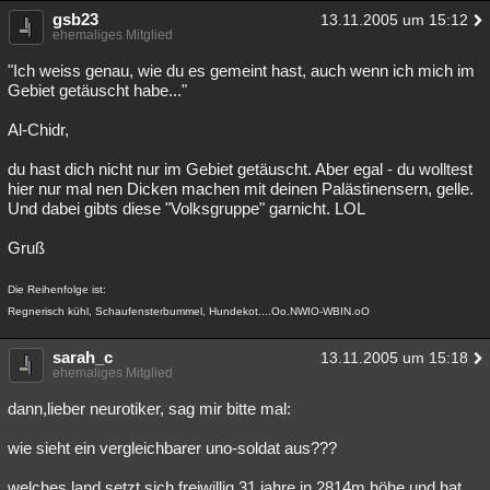
gsb23
13.11.2005 um 15:12
ehemaliges Mitglied
"Ich weiss genau, wie du es gemeint hast, auch wenn ich mich im
Gebiet getäuscht habe..."
Al-Chidr,
du hast dich nicht nur im Gebiet getäuscht. Aber egal - du wolltest
hier nur mal nen Dicken machen mit deinen Palästinensern, gelle.
Und dabei gibts diese "Volksgruppe" garnicht. LOL
Gruß
Die Reihenfolge ist:
Regnerisch kühl, Schaufensterbummel, Hundekot....Oo.NWIO-WBIN.oO
sarah_c
13.11.2005 um 15:18
ehemaliges Mitglied
dann,lieber neurotiker, sag mir bitte mal:
wie sieht ein vergleichbarer uno-soldat aus???
welches land setzt sich freiwillig 31 jahre in 2814m höhe und hat