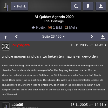
Politik
Bereiche
Al-Qaidas Agenda 2020
595 Beiträge
Echtzeit
Diskussionen
Blogs
Videos
Statistiken
Politik
1 Bild
Mehr
Chat
Wiki
Neuigkeiten
2
Seite
28
/ 30
meine Rubriken
jollyrogers
13.11.2005 um 14:43
Menschen
Wissenschaft
Politik
Mystery
Kriminalfälle
Spiritualität
Verschwörungen
Technologie
Ufologie
und die mauren sind dann zu bekehrten maurisken geworden
Natur
Umfragen
Unterhaltung
Haltet eure Stellung! Söhne Gondors und Rohans, meine Brüder! In euren Augen sehe ich
dieselbe Furcht, die auch mich verzagen ließe. Der Tag mag kommen, da der Mut der
weitere Rubriken
Menschen erlischt, da wir unsere Gefährten im Stich lassen und aller Freundschaft Bande
Philosophie
Träume
Orte
Esoterik
Literatur
bricht. Doch dieser Tag ist noch fern. Die Stunde der Wölfe und zerschmetterter Schilde, da
das Zeitalter der Menschen tosend untergeht, doch dieser Tag ist noch fern! Denn heute
Astronomie
Helpdesk
Gruppen
Gaming
Filme
kämpfen wir! Bei allem, was euch teuer ist auf dieser Erde, sage ich: Haltet stand, Menschen
des Westens!
Musik
Clash
Verbesserungen
Allmystery
English
sütcüü
13.11.2005 um 14:44
Übersichten