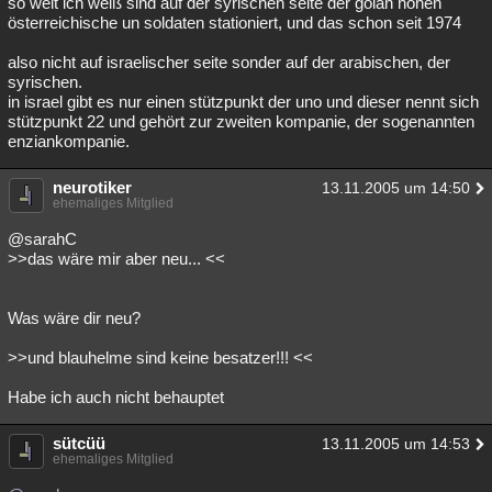
so weit ich weiß sind auf der syrischen seite der golan höhen
österreichische un soldaten stationiert, und das schon seit 1974
also nicht auf israelischer seite sonder auf der arabischen, der
syrischen.
in israel gibt es nur einen stützpunkt der uno und dieser nennt sich
stützpunkt 22 und gehört zur zweiten kompanie, der sogenannten
enziankompanie.
neurotiker
13.11.2005 um 14:50
ehemaliges Mitglied
@sarahC
>>das wäre mir aber neu... <<
Was wäre dir neu?
>>und blauhelme sind keine besatzer!!! <<
Habe ich auch nicht behauptet
sütcüü
13.11.2005 um 14:53
ehemaliges Mitglied