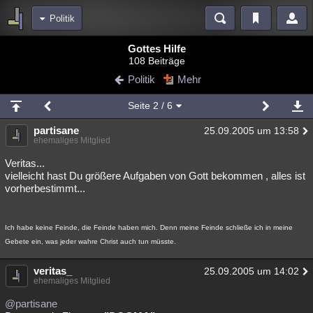
Politik
Bereiche
Gottes Hilfe
108 Beiträge
Echtzeit
Diskussionen
Blogs
Videos
Statistiken
Politik
Mehr
Chat
Wiki
Neuigkeiten
Seite
2
/ 6
meine Rubriken
partisane
25.09.2005 um 13:58
Menschen
Wissenschaft
Politik
Mystery
Kriminalfälle
ehemaliges Mitglied
Spiritualität
Verschwörungen
Technologie
Ufologie
Veritas...
vielleicht hast Du größere Aufgaben von Gott bekommen , alles ist
vorherbestimmt...
Natur
Umfragen
Unterhaltung
weitere Rubriken
Ich habe keine Feinde, die Feinde haben mich. Denn meine Feinde schließe ich in meine
Philosophie
Träume
Orte
Esoterik
Literatur
Gebete ein, was jeder wahre Christ auch tun müsste.
Astronomie
Helpdesk
Gruppen
Gaming
Filme
veritas_
25.09.2005 um 14:02
ehemaliges Mitglied
Musik
Clash
Verbesserungen
Allmystery
English
@partisane
Übersichten