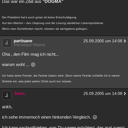
Das war ein Zitat aus
"DOGMA"
Besucht
Teilgenommen
Alle
Neue
Geschlossen
Lesenswert
Schlüsselwörter
Der Präsident hat’s auch getan ist keine Entschuldigung.
Auf den Alkohol – den Ursprung und die Lösung sämtlicher Lebensprobleme.
Wenn man Dummheiten macht, müssen sie wenigstens gelingen.
partisane
25.09.2005 um 14:08
ehemaliges Mitglied
Oha , den Film mag ich nicht...
warum wohl ...
Ich habe keine Feinde, die Feinde haben mich. Denn meine Feinde schließe ich in meine
Gebete ein, was jeder wahre Christ auch tun müsste.
Jeara
25.09.2005 um 14:08
ankh,
ich sehe immernoch einen hinkenden Vergleich.
Ich kann nachvollziehen, was Du sagen möchtest, das mal zuerst.