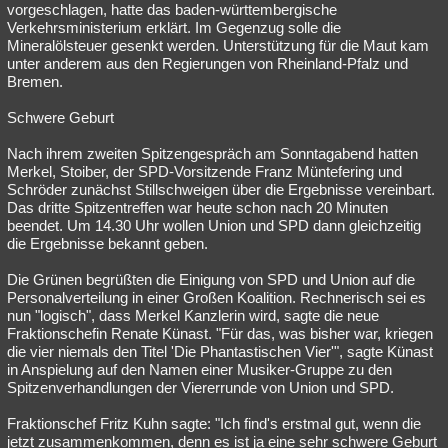
vorgeschlagen, hatte das baden-württembergische
Verkehrsministerium erklärt. Im Gegenzug solle die
Mineralölsteuer gesenkt werden. Unterstützung für die Maut kam
unter anderem aus den Regierungen von Rheinland-Pfalz und
Bremen.
Schwere Geburt
Nach ihrem zweiten Spitzengespräch am Sonntagabend hatten
Merkel, Stoiber, der SPD-Vorsitzende Franz Müntefering und
Schröder zunächst Stillschweigen über die Ergebnisse vereinbart.
Das dritte Spitzentreffen war heute schon nach 20 Minuten
beendet. Um 14.30 Uhr wollen Union und SPD dann gleichzeitig
die Ergebnisse bekannt geben.
Die Grünen begrüßten die Einigung von SPD und Union auf die
Personalverteilung in einer Großen Koalition. Rechnerisch sei es
nun "logisch", dass Merkel Kanzlerin wird, sagte die neue
Fraktionschefin Renate Künast. "Für das, was bisher war, kriegen
die vier niemals den Titel 'Die Phantastischen Vier'", sagte Künast
in Anspielung auf den Namen einer Musiker-Gruppe zu den
Spitzenverhandlungen der Viererrunde von Union und SPD.
Fraktionschef Fritz Kuhn sagte: "Ich find's erstmal gut, wenn die
jetzt zusammenkommen, denn es ist ja eine sehr schwere Geburt