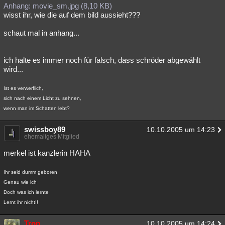
Anhang: movie_sm.jpg (8,10 KB)
wisst ihr, wie die auf dem bild aussieht???
schaut mal in anhang...
ich halte es immer noch für falsch, dass schröder abgewählt
wird...
Ist es verwerflich,
sich nach einem Licht zu sehnen,
wenn man im Schatten lebt?
swissboy89
10.10.2005 um 14:23
ehemaliges Mitglied
merkel ist kanzlerin HAHA
Ihr seid dumm geboren
Genau wie ich
Doch was ich lernte
Lernt ihr nicht!!
Tron
10.10.2005 um 14:24