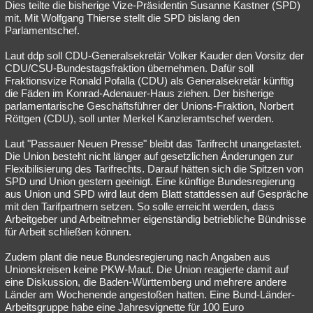
Dies teilte die bisherige Vize-Präsidentin Susanne Kastner (SPD)
mit. Mit Wolfgang Thierse stellt die SPD bislang den
Parlamentschef.
Laut ddp soll CDU-Generalsekretär Volker Kauder den Vorsitz der
CDU/CSU-Bundestagsfraktion übernehmen. Dafür soll
Fraktionsvize Ronald Pofalla (CDU) als Generalsekretär künftig
die Fäden im Konrad-Adenauer-Haus ziehen. Der bisherige
parlamentarische Geschäftsführer der Unions-Fraktion, Norbert
Röttgen (CDU), soll unter Merkel Kanzleramtschef werden.
Laut "Passauer Neuen Presse" bleibt das Tarifrecht unangetastet.
Die Union besteht nicht länger auf gesetzlichen Änderungen zur
Flexibilisierung des Tarifrechts. Darauf hätten sich die Spitzen von
SPD und Union gestern geeinigt. Eine künftige Bundesregierung
aus Union und SPD wird laut dem Blatt stattdessen auf Gespräche
mit den Tarifpartnern setzen. So solle erreicht werden, dass
Arbeitgeber und Arbeitnehmer eigenständig betriebliche Bündnisse
für Arbeit schließen können.
Zudem plant die neue Bundesregierung nach Angaben aus
Unionskreisen keine PKW-Maut. Die Union reagierte damit auf
eine Diskussion, die Baden-Württemberg und mehrere andere
Länder am Wochenende angestoßen hatten. Eine Bund-Länder-
Arbeitsgruppe habe eine Jahresvignette für 100 Euro