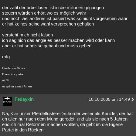
der zahl der arbeitlosen ist in die milionen gegangen
steuern würden erhört wo es möglich wahr
und noch viel anderes ist pasiert was so nicht vorgesehen wahr
er hat keines seine wahl versprechen gehalten
versteht mich nicht falsch
ich sag nich das angie es besser machen wird oder kann
aber er hat scheisse gebaut und muss gehen
mfg
Credendo Vides
E nomine patre
et fili
et spiritu sancti Amen
Fedaykin
10.10.2005 um 14:49
Na, Klar unser Pferdeflüsterer Schörder weiter als Kanzler, der hat
eh allen nur nach dem Mund geredet. und als sie nach 5 Jahren
endlich mal Reformen machen wollten, da geht im die Eigene
Partei in den Rücken,