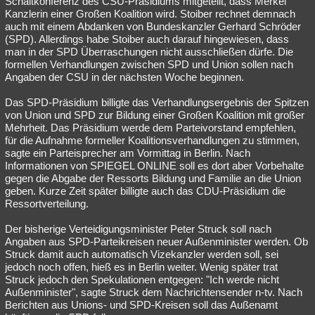
Schaltkonferenz des CSU-Präsidiums mitgeteilt, dass Merkel
Kanzlerin einer Großen Koalition wird. Stoiber rechnet demnach
Besucht
Teilgenommen
Alle
Neue
Geschlossen
auch mit einem Abdanken von Bundeskanzler Gerhard Schröder
(SPD). Allerdings habe Stoiber auch darauf hingewiesen, dass
Lesenswert
Schlüsselwörter
man in der SPD Überraschungen nicht ausschließen dürfe. Die
formellen Verhandlungen zwischen SPD und Union sollen nach
Angaben der CSU in der nächsten Woche beginnen.
Das SPD-Präsidium billigte das Verhandlungsergebnis der Spitzen
von Union und SPD zur Bildung einer Großen Koalition mit großer
Mehrheit. Das Präsidium werde dem Parteivorstand empfehlen,
für die Aufnahme formeller Koalitionsverhandlungen zu stimmen,
sagte ein Parteisprecher am Vormittag in Berlin. Nach
Informationen von SPIEGEL ONLINE soll es dort aber Vorbehalte
gegen die Abgabe der Ressorts Bildung und Familie an die Union
geben. Kurze Zeit später billigte auch das CDU-Präsidium die
Ressortverteilung.
Der bisherige Verteidigungsminister Peter Struck soll nach
Angaben aus SPD-Parteikreisen neuer Außenminister werden. Ob
Struck damit auch automatisch Vizekanzler werden soll, sei
jedoch noch offen, hieß es in Berlin weiter. Wenig später trat
Struck jedoch den Spekulationen entgegen: "Ich werde nicht
Außenminister", sagte Struck dem Nachrichtensender n-tv. Nach
Berichten aus Unions- und SPD-Kreisen soll das Außenamt