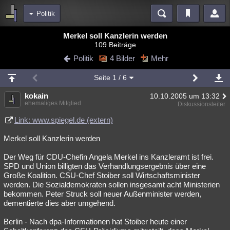
Politik
Bereiche
Merkel soll Kanzlerin werden
109 Beiträge
Echtzeit
Diskussionen
Blogs
Videos
Statistiken
Politik
4 Bilder
Mehr
Chat
Wiki
Neuigkeiten
2
Seite
1
/ 6
meine Rubriken
kokain
10.10.2005 um 13:32
Menschen
Wissenschaft
Politik
Mystery
Kriminalfälle
ehemaliges Mitglied
Diskussionsleiter
Spiritualität
Verschwörungen
Technologie
Ufologie
Link: www.spiegel.de (extern)
Merkel soll Kanzlerin werden
Natur
Umfragen
Unterhaltung
weitere Rubriken
Der Weg für CDU-Chefin Angela Merkel ins Kanzleramt ist frei.
SPD und Union billigten das Verhandlungsergebnis über eine
Philosophie
Träume
Orte
Esoterik
Literatur
Große Koalition. CSU-Chef Stoiber soll Wirtschaftsminister
werden. Die Sozialdemokraten sollen insgesamt acht Ministerien
Astronomie
Helpdesk
Gruppen
Gaming
Filme
bekommen. Peter Struck soll neuer Außenminister werden,
dementierte dies aber umgehend.
Musik
Clash
Verbesserungen
Allmystery
English
Berlin - Nach dpa-Informationen hat Stoiber heute einer
Übersichten