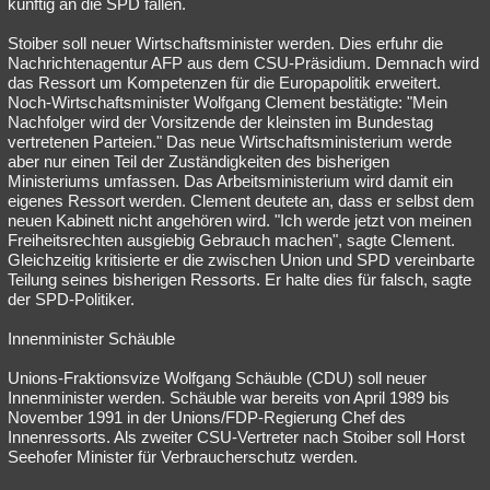
künftig an die SPD fallen.
Stoiber soll neuer Wirtschaftsminister werden. Dies erfuhr die
Nachrichtenagentur AFP aus dem CSU-Präsidium. Demnach wird
das Ressort um Kompetenzen für die Europapolitik erweitert.
Noch-Wirtschaftsminister Wolfgang Clement bestätigte: "Mein
Nachfolger wird der Vorsitzende der kleinsten im Bundestag
vertretenen Parteien." Das neue Wirtschaftsministerium werde
aber nur einen Teil der Zuständigkeiten des bisherigen
Ministeriums umfassen. Das Arbeitsministerium wird damit ein
eigenes Ressort werden. Clement deutete an, dass er selbst dem
neuen Kabinett nicht angehören wird. "Ich werde jetzt von meinen
Freiheitsrechten ausgiebig Gebrauch machen", sagte Clement.
Gleichzeitig kritisierte er die zwischen Union und SPD vereinbarte
Teilung seines bisherigen Ressorts. Er halte dies für falsch, sagte
der SPD-Politiker.
Innenminister Schäuble
Unions-Fraktionsvize Wolfgang Schäuble (CDU) soll neuer
Innenminister werden. Schäuble war bereits von April 1989 bis
November 1991 in der Unions/FDP-Regierung Chef des
Innenressorts. Als zweiter CSU-Vertreter nach Stoiber soll Horst
Seehofer Minister für Verbraucherschutz werden.