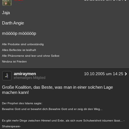
Jaja
Darth Angie
mööööp möööööp
Alle Produkte sind unbeständig
Alles Befleckte ist leidhaft
Alle Phänomene sind leer und ohne Selbst
Nirvāna ist Frieden
amiraymen
10.10.2005 um 14:25
ehemaliges Mitglied
Große Koalition, das Beste, was man in einer solchen Lage
machen kann!
Der Prophet des Islams sagte:
Bewahre Gott und er bewahrt dich.Bewahre Gott und er zeig dir den Weg...
Es gibt mehr Dinge zwischen Himmel und Erde, als sich eure Schulweisheit träumen lässt... -
Shakespeare-