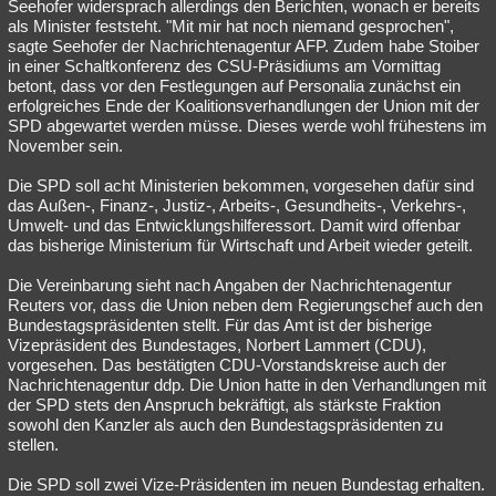
Seehofer widersprach allerdings den Berichten, wonach er bereits
als Minister feststeht. "Mit mir hat noch niemand gesprochen",
sagte Seehofer der Nachrichtenagentur AFP. Zudem habe Stoiber
in einer Schaltkonferenz des CSU-Präsidiums am Vormittag
betont, dass vor den Festlegungen auf Personalia zunächst ein
erfolgreiches Ende der Koalitionsverhandlungen der Union mit der
SPD abgewartet werden müsse. Dieses werde wohl frühestens im
November sein.
Die SPD soll acht Ministerien bekommen, vorgesehen dafür sind
das Außen-, Finanz-, Justiz-, Arbeits-, Gesundheits-, Verkehrs-,
Umwelt- und das Entwicklungshilferessort. Damit wird offenbar
das bisherige Ministerium für Wirtschaft und Arbeit wieder geteilt.
Die Vereinbarung sieht nach Angaben der Nachrichtenagentur
Reuters vor, dass die Union neben dem Regierungschef auch den
Bundestagspräsidenten stellt. Für das Amt ist der bisherige
Vizepräsident des Bundestages, Norbert Lammert (CDU),
vorgesehen. Das bestätigten CDU-Vorstandskreise auch der
Nachrichtenagentur ddp. Die Union hatte in den Verhandlungen mit
der SPD stets den Anspruch bekräftigt, als stärkste Fraktion
sowohl den Kanzler als auch den Bundestagspräsidenten zu
stellen.
Die SPD soll zwei Vize-Präsidenten im neuen Bundestag erhalten.