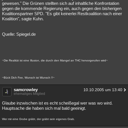
gewesen." Die Grünen stellten sich auf inhaltliche Konfrontation
gegen die kommende Regierung ein, auch gegen den bisherigen
Koalitionspartner SPD. "Es gibt keinerlei Restkoalition nach einer
Koalition", sagte Kuhn.
Quelle: Spiegel.de
~Die Realität ist eine Illusion, die durch den Mangel an THC hervorgerufen wird~
~Bück Dich Fee, Wunsch ist Wunsch !!~
samcrowley
10.10.2005 um 13:40
ehemaliges Mitglied
Glaube inzwischen ist es echt scheißegal wer was wo wird.
Hauptsache die haben sich mal bald geeinigt.
Wer mir eine Grube gräbt, der gräbt sein eigenes Grab.