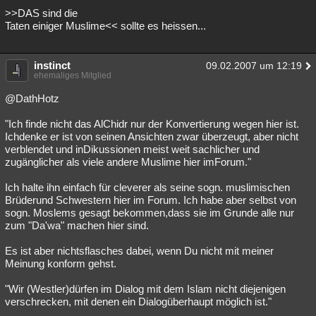
>>DAS sind die
Besucht
Teilgenommen
Alle
Neue
Geschlossen
Taten einiger Muslime<< sollte es heissen...
Lesenswert
Schlüsselwörter
instinct
09.02.2007 um 12:19
ehemaliges Mitglied
@DathHotz
"Ich finde nicht das AlChidr nur der Konvertierung wegen hier ist.
Ichdenke er ist von seinen Ansichten zwar überzeugt, aber nicht
verblendet und inDikussionen meist weit sachlicher und
zugänglicher als viele andere Muslime hier imForum."
Ich halte ihn einfach für cleverer als seine sogn. muslimischen
Brüderund Schwestern hier im Forum. Ich habe aber selbst von
sogn. Moslems gesagt bekommen,dass sie im Grunde alle nur
zum "Da'wa" machen hier sind.
Es ist aber nichtsflasches dabei, wenn Du nicht mit meiner
Meinung konform gehst.
"Wir (Westler)dürfen im Dialog mit dem Islam nicht diejenigen
verschrecken, mit denen ein Dialogüberhaupt möglich ist."