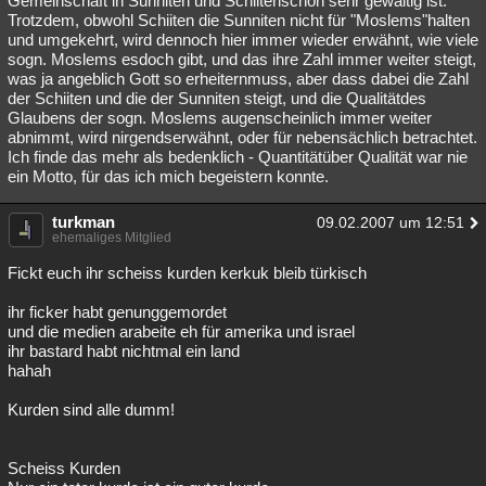
Gemeinschaft in Sunniten und Schiitenschon sehr gewaltig ist.
Trotzdem, obwohl Schiiten die Sunniten nicht für "Moslems"halten
und umgekehrt, wird dennoch hier immer wieder erwähnt, wie viele
sogn. Moslems esdoch gibt, und das ihre Zahl immer weiter steigt,
was ja angeblich Gott so erheiternmuss, aber dass dabei die Zahl
der Schiiten und die der Sunniten steigt, und die Qualitätdes
Glaubens der sogn. Moslems augenscheinlich immer weiter
abnimmt, wird nirgendserwähnt, oder für nebensächlich betrachtet.
Ich finde das mehr als bedenklich - Quantitätüber Qualität war nie
ein Motto, für das ich mich begeistern konnte.
turkman
09.02.2007 um 12:51
ehemaliges Mitglied
Fickt euch ihr scheiss kurden kerkuk bleib türkisch
ihr ficker habt genunggemordet
und die medien arabeite eh für amerika und israel
ihr bastard habt nichtmal ein land
hahah
Kurden sind alle dumm!
Scheiss Kurden