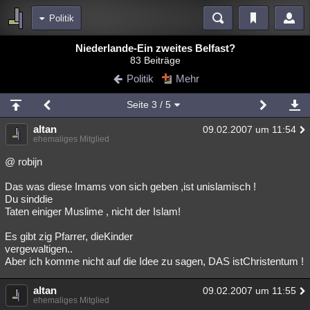
Politik
Bereiche
Niederlande-Ein zweites Belfast?
83 Beiträge
Echtzeit
Diskussionen
Blogs
Videos
Statistiken
Politik
Mehr
Chat
Wiki
Neuigkeiten
Seite
3
/ 5
meine Rubriken
altan
09.02.2007 um 11:54
Menschen
Wissenschaft
Politik
Mystery
Kriminalfälle
ehemaliges Mitglied
Spiritualität
Verschwörungen
Technologie
Ufologie
@ robijn
Das was diese Imams von sich geben ,ist unislamisch !
Natur
Umfragen
Unterhaltung
Du sinddie
weitere Rubriken
Taten einiger Muslime , nicht der Islam!
Philosophie
Träume
Orte
Esoterik
Literatur
Es gibt zig Pfarrer, dieKinder
vergewaltigen..
Astronomie
Helpdesk
Gruppen
Gaming
Filme
Aber ich komme nicht auf die Idee zu sagen, DAS istChristentum !
Musik
Clash
Verbesserungen
Allmystery
English
altan
09.02.2007 um 11:55
ehemaliges Mitglied
Übersichten