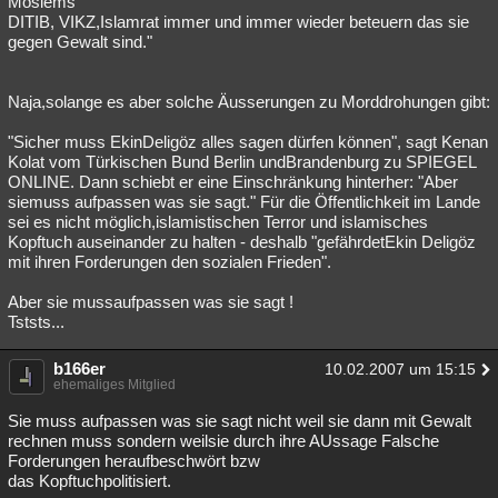
Moslems
DITIB, VIKZ,Islamrat immer und immer wieder beteuern das sie
gegen Gewalt sind."
Naja,solange es aber solche Äusserungen zu Morddrohungen gibt:
"Sicher muss EkinDeligöz alles sagen dürfen können", sagt Kenan
Kolat vom Türkischen Bund Berlin undBrandenburg zu SPIEGEL
ONLINE. Dann schiebt er eine Einschränkung hinterher: "Aber
siemuss aufpassen was sie sagt." Für die Öffentlichkeit im Lande
sei es nicht möglich,islamistischen Terror und islamisches
Kopftuch auseinander zu halten - deshalb "gefährdetEkin Deligöz
mit ihren Forderungen den sozialen Frieden".
Aber sie mussaufpassen was sie sagt !
Tststs...
b166er
10.02.2007 um 15:15
ehemaliges Mitglied
Sie muss aufpassen was sie sagt nicht weil sie dann mit Gewalt
rechnen muss sondern weilsie durch ihre AUssage Falsche
Forderungen heraufbeschwört bzw
das Kopftuchpolitisiert.