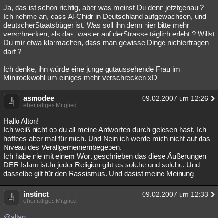
Ja, das ist schon richtig, aber was meinst Du denn jetztgenau ?
Ich nehme an, dass Al-Chidr in Deutschland aufgewachsen, und
deutscherStaatsbüger ist. Was soll ihn denn hier bitte mehr
verschrecken, als das, was er auf derStrasse täglich erlebt ? Willst
Du mir etwa klarmachen, dass man gewisse Dinge nichterfragen
darf ?
Ich denke, ihn würde eine junge gutaussehende Frau im
Minirockwohl um einiges mehr verschrecken xD
asmodee
09.02.2007 um 12:26
ehemaliges Mitglied
Hallo Alton!
Ich weiß nicht ob du all meine Antworten durch gelesen hast. Ich
hoffees aber mal für mich. Und Nein ich werde mich nicht auf das
Niveau des Verallgemeinernbegeben.
Ich habe nie mit einem Wort geschrieben das diese Äußerungen
DER Islam ist.In jeder Religion gibt es solche und solche. Und
dasselbe gilt für den Rassismus. Und dasist meine Meinung
instinct
09.02.2007 um 12:33
ehemaliges Mitglied
@altan