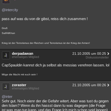
@intercity
pass auf was du von dir gibst, reiss dich zusammen !
Gruß
SaifAliKhan
Krieg ist der Terrorismus der Reichen und Terrorismus ist der Krieg der Armen!
derpadawan
21.10.2005 um 00:25
ehemaliges Mitglied
Diskussionsleiter
CapSpauldin kannst dich ja selbst als messias verehren lassen. lol
Möge die Macht mit euch sein !
zoraster
21.10.2005 um 00:26
ehemaliges Mitglied
@inter
Sehr gut. Noch eienr der die Gefahr witert. Aber was tust du gegen
den Islam? Wenn du ihn hassst dann tu was dagegen (die Frage
ist was man tun kann, und das Frage Ich mich schon seid langen)