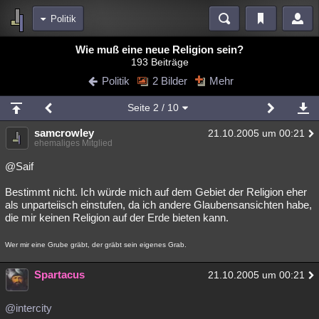
Politik
Bereiche
Wie muß eine neue Religion sein?
193 Beiträge
Echtzeit
Diskussionen
Blogs
Videos
Statistiken
Politik
2 Bilder
Mehr
Chat
Wiki
Neuigkeiten
Seite
2
/ 10
meine Rubriken
samcrowley
21.10.2005 um 00:21
Menschen
Wissenschaft
Politik
Mystery
Kriminalfälle
ehemaliges Mitglied
Spiritualität
Verschwörungen
Technologie
Ufologie
@Saif
Bestimmt nicht. Ich würde mich auf dem Gebiet der Religion eher
Natur
Umfragen
Unterhaltung
als unparteiisch einstufen, da ich andere Glaubensansichten habe,
weitere Rubriken
die mir keinen Religion auf der Erde bieten kann.
Philosophie
Träume
Orte
Esoterik
Literatur
Wer mir eine Grube gräbt, der gräbt sein eigenes Grab.
Astronomie
Helpdesk
Gruppen
Gaming
Filme
Spartacus
21.10.2005 um 00:21
Musik
Clash
Verbesserungen
Allmystery
English
@intercity
Übersichten