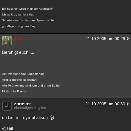
Ich hack ein Loch in unser Raumschiff,
ich weiß es ist nicht klug.
Scheiss drauf so lang es Spass macht,
goodbye und guten Flug.
Tron
21.10.2005 um 00:29
Beruhigt euch.....
Alle Produkte sind unbeständig
Alles Befleckte ist leidhaft
Alle Phänomene sind leer und ohne Selbst
Nirvāna ist Frieden
zoraster
21.10.2005 um 00:30
ehemaliges Mitglied
du bist mir symphatisch
@saif