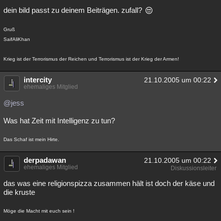
dein bild passt zu deinem Beiträgen. zufall?
Besucht
Teilgenommen
Alle
Neue
Geschlossen
Lesenswert
Schlüsselwörter
Gruß
SaifAliKhan
Krieg ist der Terrorismus der Reichen und Terrorismus ist der Krieg der Armen!
intercity
21.10.2005 um 00:22
ehemaliges Mitglied
@jess
Was hat Zeit mit Intelligenz zu tun?
Das Schaf ist mein Hirte.
derpadawan
21.10.2005 um 00:22
ehemaliges Mitglied
Diskussionsleiter
das was eine religionspizza zusammen hält ist doch der käse und
die kruste
Möge die Macht mit euch sein !