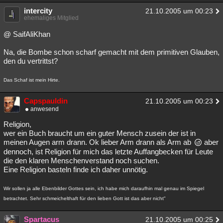
intercity
21.10.2005 um 00:23
ehemaliges Mitglied
@ SaifAliKhan
Na, die Bombe schon scharf gemacht mit dem primitiven Glauben,
den du vertrittst?
Das Schaf ist mein Hirte.
Capspauldin
21.10.2005 um 00:23
anwesend
Religion,
wer ein Buch braucht um ein guter Mensch zusein der ist in
meinen Augen arm drann. Ok lieber Arm drann als Arm ab
aber
dennoch, ist Religion für mich das letzte Auffangbecken für Leute
die den klaren Menschenverstand noch suchen.
Eine Religion basteln finde ich daher unnötig.
Wir sollen ja alle Ebenbilder Gottes sein, ich habe mich daraufhin mal genau im Spiegel
betrachtet. Sehr schmeichelthaft für den lieben Gott ist das aber nicht"
Spartacus
21.10.2005 um 00:25