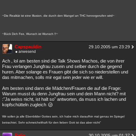
~Die Realität ist eine Illusion, die durch den Mangel an THC hervorgerufen wird~
~Bück Dich Fee, Wunsch ist Wunsch !!~
Capspauldin
29.10.2005 um 23:29
anwesend
Ach , lol am besten sind die Talk Shows Machos, die von ihrer
Frau verlangen Jungfrau zusein und selber durch die gegend
huren. Aber solange es Frauen gibt die sich so niederstellen und
das mitmachen, solls mir egal sein jeder wie er will.
Am besten sind dann die Mädchen/Frauen die auf die Frage:
Warum musst du denn Jungfrau sein und dein Mann nicht? mit
:"Ja weiss nicht, ist halt so" antworten, da muss ich lachen und
kopfschütteln zugleich
Wir sollen ja alle Ebenbilder Gottes sein, ich habe mich daraufhin mal genau im Spiegel
betrachtet. Sehr schmeichelthaft für den lieben Gott ist das aber nicht"
Palin
30.10.2005 um 01:37