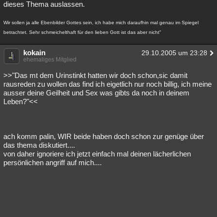
dieses Thema auslassen.
Wir sollen ja alle Ebenbilder Gottes sein, ich habe mich daraufhin mal genau im Spiegel
betrachtet. Sehr schmeichelthaft für den lieben Gott ist das aber nicht"
kokain
29.10.2005 um 23:28
ehemaliges Mitglied
>>"Das mt dem Urinstinkt hatten wir doch schon,sic damit
rausreden zu wollen das find ich eigetlich nur noch billig, ich meine
ausser deine Geilheit und Sex was gibts da noch in deinem
Leben?"<<
ach komm palin, WIR beide haben doch schon zur genüge über
das thema diskutiert....
von daher ignoriere ich jetzt einfach mal deinen lächerlichen
persönlichen angriff auf mich....