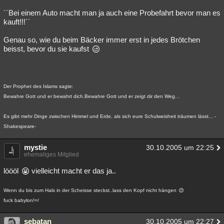
´´Bei einem Auto macht man ja auch eine Probefahrt bevor man es
kauft!!!´´
Genau so, wie du beim Bäcker immer erst in jedes Brötchen
beisst, bevor du sie kaufst
Der Prophet des Islams sagte:
Bewahre Gott und er bewahrt dich.Bewahre Gott und er zeigt dir den Weg...
Es gibt mehr Dinge zwischen Himmel und Erde, als sich eure Schulweisheit träumen lässt... -
Shakespeare-
mystie
30.10.2005 um 22:25
ehemaliges Mitglied
löööl
vielleicht macht er das ja..
Wenn du bis zum Hals in der Scheisse steckst..lass den Kopf nicht hängen
fuck babylon!=/
sebatan
30.10.2005 um 22:27