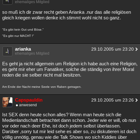
ehemaliges Mitglied
Besucht
Teilgenommen
Alle
Neue
Geschlossen
so muß ich dir zwar recht geben Arianka .nur das alle religiösen
gleich kriegen wollen denke ich stimmt wohl nicht so ganz.
Lesenswert
Schlüsselwörter
"Es gibt kein Gut und Böse."
"Es gibt nur MACHT !"
arianka
29.10.2005 um 23:20
ehemaliges Mitglied
Es geht ja nicht allgemein um Religion ich habe auch eine Religion,
es geht mir eher um Fanatiker, solche die ständig von ihrer Moral
reden die sie selber nicht mal besitzen.
Am Ende der Nacht meine Seele von Raben getragen.
Capspauldin
29.10.2005 um 23:26
anwesend
Ist SEX denn heute schon alles? Wenn man heute sich die
Medienlandschaft betrachtet dann schon. Jeder wie er will, ob nun
vor oder nach deer Ehe, ist doch jedem selbst überlassen.
Darüber ,sorry tut mir leid sehe es aber so, zu diskutieren ist doch
völlig unnötig, genau wie die Talk Shows wo sich Kiddies über