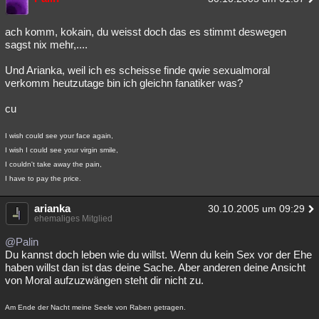
ach komm, kokain, du weisst doch das es stimmt deswegen
sagst nix mehr,....
Und Arianka, weil ich es scheisse finde qwie sexualmoral
verkomm heutzutage bin ich gleichn fanatiker was?
cu
I wish could see your face again,
I wish I could see your virgin smile,
I couldn't take away the pain,
I have to pay the price.
arianka
30.10.2005 um 09:29
ehemaliges Mitglied
@Palin
Du kannst doch leben wie du willst. Wenn du kein Sex vor der Ehe
haben willst dan ist das deine Sache. Aber anderen deine Ansicht
von Moral aufzuzwängen steht dir nicht zu.
Am Ende der Nacht meine Seele von Raben getragen.