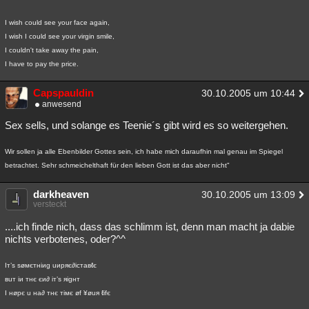
I wish could see your face again,
I wish I could see your virgin smile,
I couldn't take away the pain,
I have to pay the price.
Capspauldin
30.10.2005 um 10:44
anwesend
Sex sells, und solange es Teenie´s gibt wird es so weitergehen.
Wir sollen ja alle Ebenbilder Gottes sein, ich habe mich daraufhin mal genau im Spiegel
betrachtet. Sehr schmeichelthaft für den lieben Gott ist das aber nicht"
darkheaven
30.10.2005 um 13:09
versteckt
....ich finde nich, dass das schlimm ist, denn man macht ja dabie
nichts verbotenes, oder?^^
Iт’s søмєтнiиg uиpяє∂icтaвℓє
вuт iи тнє єи∂ iт’s яigнт
I нøpє u нa∂ тнє тiмє øf ¥øuя ℓifє