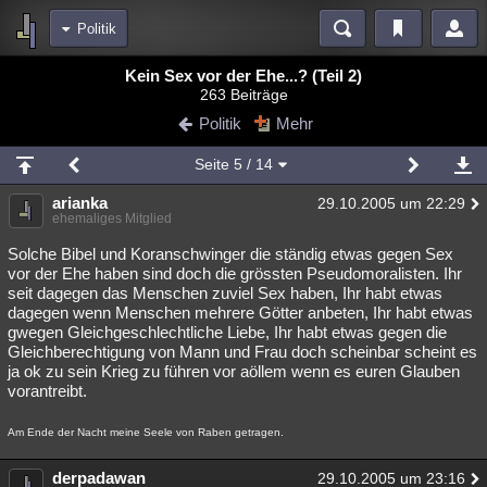
Politik
Bereiche
Kein Sex vor der Ehe...? (Teil 2)
263 Beiträge
Echtzeit
Diskussionen
Blogs
Videos
Statistiken
Politik
Mehr
Chat
Wiki
Neuigkeiten
Seite
5
/ 14
meine Rubriken
arianka
29.10.2005 um 22:29
Menschen
Wissenschaft
Politik
Mystery
Kriminalfälle
ehemaliges Mitglied
Spiritualität
Verschwörungen
Technologie
Ufologie
Solche Bibel und Koranschwinger die ständig etwas gegen Sex
vor der Ehe haben sind doch die grössten Pseudomoralisten. Ihr
seit dagegen das Menschen zuviel Sex haben, Ihr habt etwas
Natur
Umfragen
Unterhaltung
dagegen wenn Menschen mehrere Götter anbeten, Ihr habt etwas
weitere Rubriken
gwegen Gleichgeschlechtliche Liebe, Ihr habt etwas gegen die
Gleichberechtigung von Mann und Frau doch scheinbar scheint es
Philosophie
Träume
Orte
Esoterik
Literatur
ja ok zu sein Krieg zu führen vor aöllem wenn es euren Glauben
vorantreibt.
Astronomie
Helpdesk
Gruppen
Gaming
Filme
Am Ende der Nacht meine Seele von Raben getragen.
Musik
Clash
Verbesserungen
Allmystery
English
derpadawan
Übersichten
29.10.2005 um 23:16