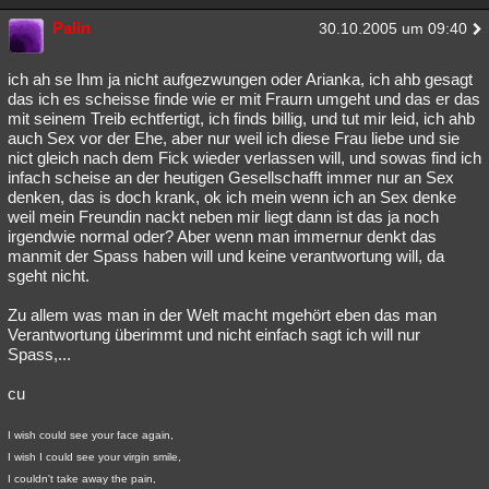
Palin
30.10.2005 um 09:40
ich ah se Ihm ja nicht aufgezwungen oder Arianka, ich ahb gesagt
das ich es scheisse finde wie er mit Fraurn umgeht und das er das
mit seinem Treib echtfertigt, ich finds billig, und tut mir leid, ich ahb
auch Sex vor der Ehe, aber nur weil ich diese Frau liebe und sie
nict gleich nach dem Fick wieder verlassen will, und sowas find ich
infach scheise an der heutigen Gesellschafft immer nur an Sex
denken, das is doch krank, ok ich mein wenn ich an Sex denke
weil mein Freundin nackt neben mir liegt dann ist das ja noch
irgendwie normal oder? Aber wenn man immernur denkt das
manmit der Spass haben will und keine verantwortung will, da
sgeht nicht.
Zu allem was man in der Welt macht mgehört eben das man
Verantwortung überimmt und nicht einfach sagt ich will nur
Spass,...
cu
I wish could see your face again,
I wish I could see your virgin smile,
I couldn't take away the pain,